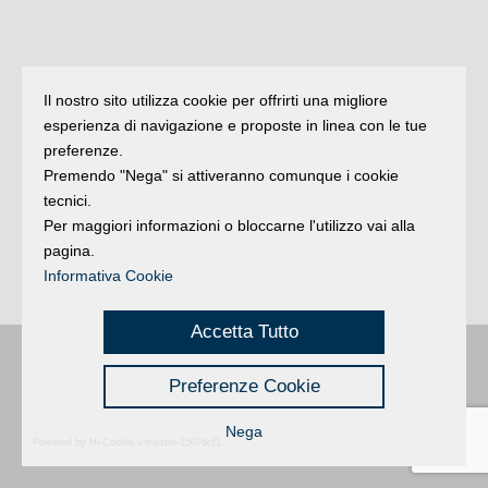
Il nostro sito utilizza cookie per offrirti una migliore
esperienza di navigazione e proposte in linea con le tue
preferenze.
Premendo "Nega" si attiveranno comunque i cookie
tecnici.
Per maggiori informazioni o bloccarne l'utilizzo vai alla
pagina.
Informativa Cookie
Accetta Tutto
Buongiorno
:
Rimini
é una testata registrata presso il Tribunale di Rimini
|
Preferenze Cookie
registrazione n. 2 /28/02/2012
|
© 2024 buongiornoRimini
Privacy
|
Credits
Nega
Powered by Hi-Cookie v.master-15076cf1