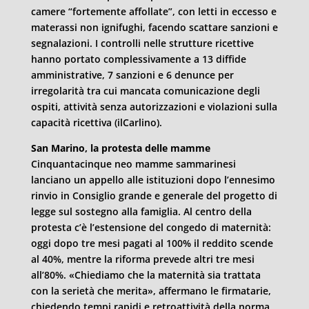
camere “fortemente affollate”, con letti in eccesso e
materassi non ignifughi, facendo scattare sanzioni e
segnalazioni. I controlli nelle strutture ricettive
hanno portato complessivamente a 13 diffide
amministrative, 7 sanzioni e 6 denunce per
irregolarità tra cui mancata comunicazione degli
ospiti, attività senza autorizzazioni e violazioni sulla
capacità ricettiva (ilCarlino).
San Marino, la protesta delle mamme
Cinquantacinque neo mamme sammarinesi
lanciano un appello alle istituzioni dopo l’ennesimo
rinvio in Consiglio grande e generale del progetto di
legge sul sostegno alla famiglia. Al centro della
protesta c’è l’estensione del congedo di maternità:
oggi dopo tre mesi pagati al 100% il reddito scende
al 40%, mentre la riforma prevede altri tre mesi
all’80%. «Chiediamo che la maternità sia trattata
con la serietà che merita», affermano le firmatarie,
chiedendo tempi rapidi e retroattività della norma