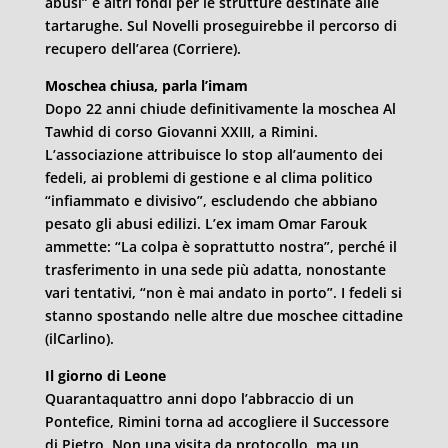
abusi” e altri fondi per le strutture destinate alle
tartarughe. Sul Novelli proseguirebbe il percorso di
recupero dell’area (Corriere).
Moschea chiusa, parla l’imam
Dopo 22 anni chiude definitivamente la moschea Al
Tawhid di corso Giovanni XXIII, a Rimini.
L’associazione attribuisce lo stop all’aumento dei
fedeli, ai problemi di gestione e al clima politico
“infiammato e divisivo”, escludendo che abbiano
pesato gli abusi edilizi. L’ex imam Omar Farouk
ammette: “La colpa è soprattutto nostra”, perché il
trasferimento in una sede più adatta, nonostante
vari tentativi, “non è mai andato in porto”. I fedeli si
stanno spostando nelle altre due moschee cittadine
(ilCarlino).
Il giorno di Leone
Quarantaquattro anni dopo l’abbraccio di un
Pontefice, Rimini torna ad accogliere il Successore
di Pietro. Non una visita da protocollo, ma un