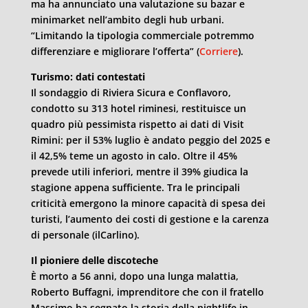
ma ha annunciato una valutazione su bazar e
minimarket nell’ambito degli hub urbani.
“Limitando la tipologia commerciale potremmo
differenziare e migliorare l’offerta” (
Corriere
).
Turismo: dati contestati
Il sondaggio di Riviera Sicura e Conflavoro,
condotto su 313 hotel riminesi, restituisce un
quadro più pessimista rispetto ai dati di Visit
Rimini: per il 53% luglio è andato peggio del 2025 e
il 42,5% teme un agosto in calo. Oltre il 45%
prevede utili inferiori, mentre il 39% giudica la
stagione appena sufficiente. Tra le principali
criticità emergono la minore capacità di spesa dei
turisti, l’aumento dei costi di gestione e la carenza
di personale (ilCarlino).
Il pioniere delle discoteche
È morto a 56 anni, dopo una lunga malattia,
Roberto Buffagni, imprenditore che con il fratello
Massimo ha segnato la storia della nightlife in