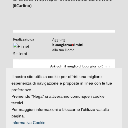
(ilCarlino).
Realizzato da
Aggiungi
buongiorno
:
rimini
alla tua Home
I
Articoli
:
il meglio di buongiornoRimini
Agenda
:
gli appuntamenti del giorno
Articoli
Il nostro sito utilizza cookie per offrirti una migliore
Argomenti
:
la storia delle notizie
e rubriche
esperienza di navigazione e proposte in linea con le tue
buonaDomenica
:
preferenze.
quasi un rotocalco
Premendo "Nega" si attiveranno comunque i cookie
tecnici.
Per maggiori informazioni o bloccarne l'utilizzo vai alla
Iscriviti
alla newsletter
Privacy
pagina.
Informativa Cookie