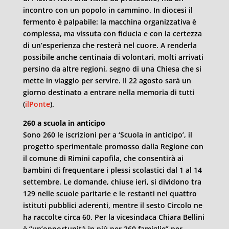
incontro con un popolo in cammino. In diocesi il
fermento è palpabile: la macchina organizzativa è
complessa, ma vissuta con fiducia e con la certezza
di un’esperienza che resterà nel cuore. A renderla
possibile anche centinaia di volontari, molti arrivati
persino da altre regioni, segno di una Chiesa che si
mette in viaggio per servire. Il 22 agosto sarà un
giorno destinato a entrare nella memoria di tutti
(
ilPonte
).
260 a scuola in anticipo
Sono 260 le iscrizioni per a ‘Scuola in anticipo’, il
progetto sperimentale promosso dalla Regione con
il comune di Rimini capofila, che consentirà ai
bambini di frequentare i plessi scolastici dal 1 al 14
settembre. Le domande, chiuse ieri, si dividono tra
129 nelle scuole paritarie e le restanti nei quattro
istituti pubblici aderenti, mentre il sesto Circolo ne
ha raccolte circa 60. Per la vicesindaca Chiara Bellini
è “un’opportunità in più per 260 famiglie” per