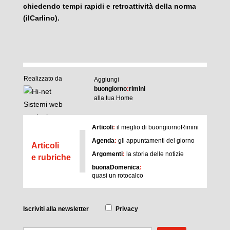
chiedendo tempi rapidi e retroattività della norma
(ilCarlino).
Realizzato da
Aggiungi
buongiorno
:
rimini
alla tua Home
I
Articoli
:
il meglio di buongiornoRimini
Agenda
:
gli appuntamenti del giorno
Articoli
Argomenti
:
la storia delle notizie
e rubriche
buonaDomenica
:
quasi un rotocalco
Iscriviti
alla newsletter
Privacy