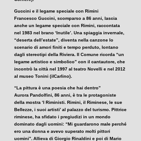
Guccini e il legame speciale con Rimini
Francesco Guccini, scomparso a 86 anni, lascia
anche un legame speciale con Rimini, raccontata
nel 1983 nel brano ‘Inutile’. Una spiaggia invernale,
“deserta dell’estate”, diventa nella canzone lo
scenario di amori finiti e tempo perduto, lontano
dagli stereotipi della Riviera. Il Comune ricorda “un
legame artistico e simbolico” con il cantautore, che
incontrò la città nel 1997 al teatro Novelli e nel 2012
al museo Tonini (ilCarlino).
“La pittura è una poesia che hai dentro”
Aurora Pandolfini, 86 anni, è tra le protagoniste
della mostra ‘I Riministi. Rimini, il Riminese, le sue
Bellezze, i suoi artisti’ al palazzo del turismo. Pittrice
riminese, ha sfidato i pregiudizi in un mondo
dominato dagli uomini: “Mi guardarono male perché
ero una donna e avevo superato molti pittori
uomini”. Allieva di Giorgio Rinaldini e poi di Mario