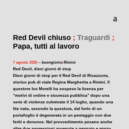
Red Devil chiuso
;
Traguardi
;
Papa, tutti al lavoro
7 agosto 2026
– buongiorno
:
Rimini
Red Devil, dieci giorni di stop
Dieci giorni di stop per il Red Devil di Rivazzurra,
storico pub di viale Regina Margherita a Rimini. Il
questore Ivo Morelli ha sospeso la licenza per
“motivi di ordine e sicurezza pubblica” dopo una
serie di violenze culminate il 14 luglio, quando una
lite nata, secondo la questura, dal furto di un
portafoglio è degenerata in un pestaggio con due
feriti e denunce. Nel provvedimento pesano anche
altre due aggressioni avvenute a gennaio e marzo.