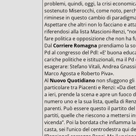
problemi, quindi, oggi, la crisi economic
sostenuto Miserocchi, come noto, perch
riminese in questo cambio di paradigma 
Aspettare che altri non lo facciano e at
riferendosi alla lista Mascioni-Renzi, “n
fare politica e opposizione che non ha f
Dal
Corriere Romagna
prendiamo la sot
Pd al congresso del Pdl: «E’ buona educa
cariche politiche e istituzionali, ma il P
esagerare: Stefano Vitali, Andrea Gnassi
Marco Agosta e Roberto Piva».
Al
Nuovo Quotidiano
non sfuggono gli 
particolare tra Piacenti e Renzi: «Da diet
a ieri, prende la scena e apre un fuoco d
numero uno e la sua lista, quella di Renzi
parenti. Può essere questo il partito del
partiti, quelle che riescono a mettersi i
vicenda”. Poi la bordata che infiamma la 
casta, sei l’unico del centrodestra qui de