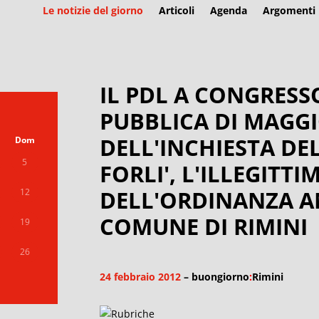
Le notizie del giorno
Articoli
Agenda
Argomenti
IL PDL A CONGRESS
PUBBLICA DI MAGGI
DELL'INCHIESTA DE
Dom
5
FORLI', L'ILLEGITTIM
DELL'ORDINANZA A
12
COMUNE DI RIMINI
19
26
24 febbraio 2012
– buongiorno
:
Rimini