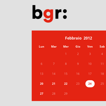
Febbraio
2012
Lun
Mar
Mer
Gio
Ven
Sab
1
2
3
4
6
7
8
9
10
11
13
14
15
16
17
18
20
21
22
23
24
25
27
28
29