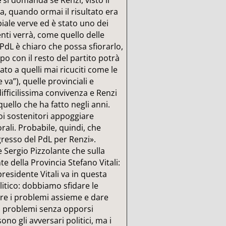
e
si domanda se Renzi, visto il
ata, quando ormai il risultato era
biale verve ed è stato uno dei
nti verrà, come quello delle
 PdL è chiaro che possa sfiorarlo,
o con il resto del partito potrà
ato a quelli mai ricuciti come le
e va”), quelle provinciali e
fficilissima convivenza e Renzi
uello che ha fatto negli anni.
uoi sostenitori appoggiare
rali. Probabile, quindi, che
gresso del PdL per Renzi».
 Sergio Pizzolante che sulla
te della Provincia Stefano Vitali:
 presidente Vitali va in questa
itico: dobbiamo sfidare le
ere i problemi assieme e dare
e i problemi senza opporsi
no gli avversari politici, ma i