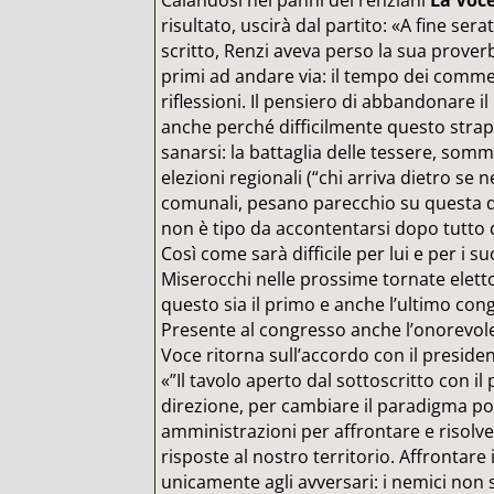
Calandosi nei panni dei renziani
La Voc
risultato, uscirà dal partito: «A fine ser
scritto, Renzi aveva perso la sua prover
primi ad andare via: il tempo dei comme
riflessioni. Il pensiero di abbandonare il
anche perché difficilmente questo strapp
sanarsi: la battaglia delle tessere, somm
elezioni regionali (“chi arriva dietro se n
comunali, pesano parecchio su questa di
non è tipo da accontentarsi dopo tutto q
Così come sarà difficile per lui e per i s
Miserocchi nelle prossime tornate eletto
questo sia il primo e anche l’ultimo con
Presente al congresso anche l’onorevole
Voce ritorna sull’accordo con il presiden
«”Il tavolo aperto dal sottoscritto con il
direzione, per cambiare il paradigma pol
amministrazioni per affrontare e risolv
risposte al nostro territorio. Affrontar
unicamente agli avversari: i nemici non so