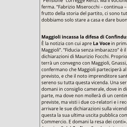
“Pensione” corregge Renzi. Ma il vocione
ferma. “Fabrizio Miserocchi – continua –
frutto della storia del partito, ci sono t
dobbiamo solo stare a casa e dare buoni
Maggioli incassa la difesa di Confindu
È la notizia con cui apre
La Voce
in prim
Maggioli”. “Fiducia senza imbarazzo” è il t
dichiarazioni di Maurizio Focchi. Propri
terrà un convegno con Maggioli, Gnassi, V
confermano che Maggioli parteciperà al
previsto, e che il noto imprenditore sa
sereno su tutta questa vicenda. Una ser
domani in consiglio camerale, dove in div
parte, ma dove non mollerà di un centim
previste, ma visti i due co-relatori e i r
arrivare le sue dichiarazioni sulla vicen
questa la sua ultima uscita pubblica co
Commercio. E domani la resa dei conti»