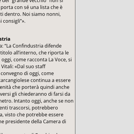
 del “grande vecchio” non si
 porta con sé una lista che è
utti dentro. Noi siamo nonni,
 consigli”».
stria
a: “La Confindustria difende
itolo all’interno, che riporta le
o oggi, come racconta La Voce, si
itali: «Dal suo staff
 convegno di oggi, come
ntarcangiolese continua a essere
enità che porterà quindi anche
ersi gli chiederanno di farsi da
etro. Intanto oggi, anche se non
ecenti trascorsi, potrebbero
da, visto che potrebbe essere
me presidente della Camera di
.