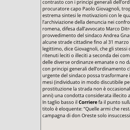
contrasto con i principi generali dell’or
procuratore capo Paolo Giovagnoli, tro
estrema sintesi le motivazioni con le qua
l’archiviazione della denuncia nei confr
romena, difesa dall’avvocato Marco Ditr
provvedimento del sindaco Andrea Gnassi
alcune strade cittadine fino al 31 marz
legittimo, dice Giovagnoli, che gli ste
ritenuti leciti o illeciti a seconda dei c
delle diverse ordinanze emanate o no da
con principi generali dell’ordinamento c
urgente del sindaco possa trasformare i
mesi (individuato in modo discutibile p
prostituzione la strada non è occasio
anni) una condotta considerata illecito 
In taglio basso il
Corriere
fa il punto sull
titolo è eloquente: “Quelle armi che re
campagna di don Oreste solo insuccessi