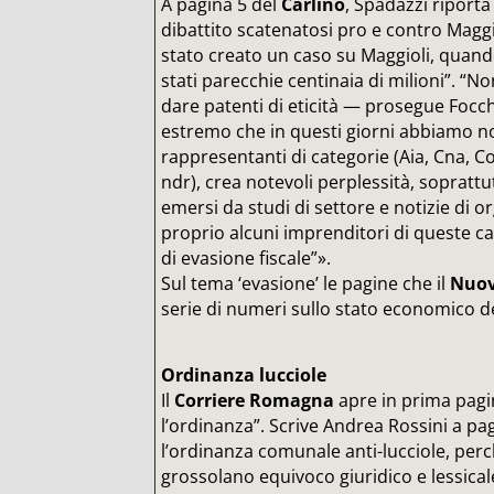
A pagina 5 del
Carlino
, Spadazzi riporta
dibattito scatenatosi pro e contro Magg
stato creato un caso su Maggioli, quando
stati parecchie centinaia di milioni”. “No
dare patenti di eticità — prosegue Focc
estremo che in questi giorni abbiamo no
rappresentanti di categorie (Aia, Cna, C
ndr), crea notevoli perplessità, sopratt
emersi da studi di settore e notizie di 
proprio alcuni imprenditori di queste ca
di evasione fiscale”».
Sul tema ‘evasione’ le pagine che il
Nuov
serie di numeri sullo stato economico del
Ordinanza lucciole
Il
Corriere Romagna
apre in prima pagi
l’ordinanza”. Scrive Andrea Rossini a p
l’ordinanza comunale anti-lucciole, perc
grossolano equivoco giuridico e lessica