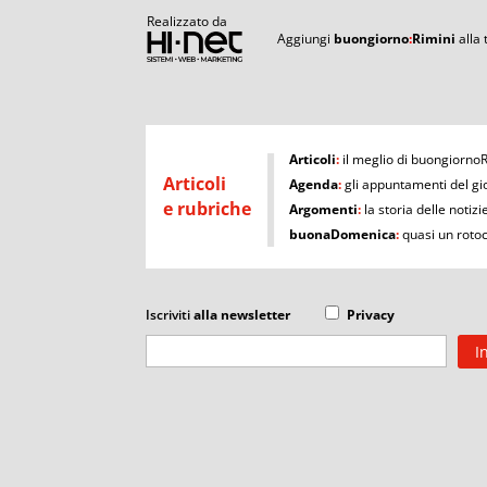
Realizzato da
Aggiungi
buongiorno
:
Rimini
alla
I
Articoli
:
il meglio di buongiorno
Articoli
Agenda
:
gli appuntamenti del gi
e rubriche
Argomenti
:
la storia delle notizi
buonaDomenica
:
quasi un roto
Iscriviti
alla newsletter
Privacy