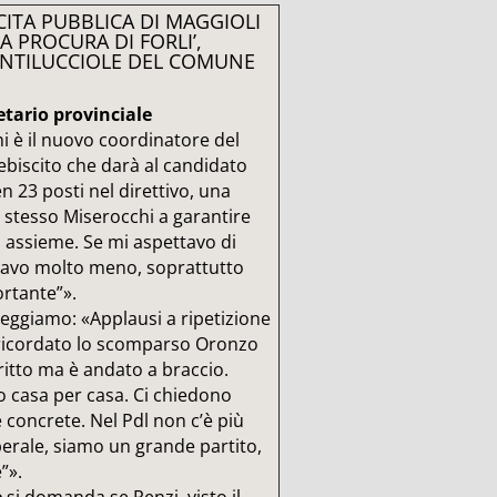
CITA PUBBLICA DI MAGGIOLI
A PROCURA DI FORLI’,
 ANTILUCCIOLE DEL COMUNE
tario provinciale
i è il nuovo coordinatore del
lebiscito che darà al candidato
 23 posti nel direttivo, una
 stesso Miserocchi a garantire
ti assieme. Se mi aspettavo di
tavo molto meno, soprattutto
rtante”».
eggiamo: «Applausi a ripetizione
 ricordato lo scomparso Oronzo
critto ma è andato a braccio.
 casa per casa. Ci chiedono
ste concrete. Nel Pdl non c’è più
iberale, siamo un grande partito,
”».