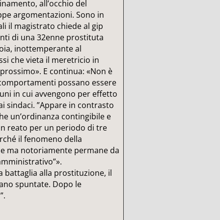
dinamento, all’occhio del
ppe argomentazioni. Sono in
li il magistrato chiede al gip
onti di una 32enne prostituta
oia, inottemperante al
 che vieta il meretricio in
o prossimo». E continua: «Non è
ssi comportamenti possano essere
omuni in cui avvengono per effetto
i sindaci. ”Appare in contrasto
he un’ordinanza contingibile e
n reato per un periodo di tre
erché il fenomeno della
nale ma notoriamente permane da
amministrativo”».
a battaglia alla prostituzione, il
stano spuntate. Dopo le
”.