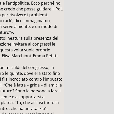
a e l’antipolitica. Ecco perché ho
é credo che possa guidare il PdL
per risolvere i problemi.
taccarli”, dice immaginiamo,
on serve a niente, è un modo di
uturo”».
tolineatura sulla presenza del
zione invitare ai congressi le
d questa volta vuole proprio
, Elisa Marchioni, Emma Petitti,
animi caldi del congresso, in
ro le quinte, dove era stato fino
i fila incrociato contro l’imputato
. “Che è fatta – grida – di amici e
 futuro? Sono le persone a fare i
nsieme e a sopportarsi a
platea: “Tu, che accusi tanto la
ntro, che ha un vitalizio”.