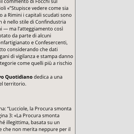
 il commento di Focchi sul
ioli «”Stupisce vedere come sia
 a Rimini i capitali scudati sono
n è nello stile di Confindustria
hi — ma l’atteggiamento così
tato da parte di alcuni
onfartigianato e Confesercenti,
utto considerando che dati
organi di vigilanza e stampa danno
tegorie come quelli più a rischio
o Quotidiano
dedica a una
 territorio.
na: “Lucciole, la Procura smonta
agina 3: «La Procura smonta
hé illegittima, basata su un
le che non merita neppure per il