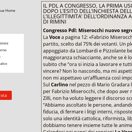
IL PDL A CONGRESSO, LA PRIMA US
DOPO L’ESITO DELL’INCHIESTA DELL
 tua Home
L’ILLEGITTIMITA’ DELL’ORDINANZA
DI RIMINI
Congresso Pdl: Miserocchi nuovo segre
La
Voce
a pagina 12: «Fabrizio Miserocch
Rimini
partito, scelto dal 75% dei votanti. Un p
orno
appoggiato da Lombardi e Pizzolante ben
e
maggioranza schiacciante, anche se è lo
calco
subito che “ora si inizia a lavorare e tut
vincere? Non lo nascondo, ma mi aspet
non mi aspettavo un’affluenza così impo
Sul
Carlino
nel pezzo di Mario Gradara l
per Fabrizio Miserocchi, che dopo aver
Zilli, non ha voluto leggere il discorso s
“Abbiamo ascoltato le persone, andando
fiducia, di fermare i litigi interni, rispo
solo una identità cattolica, riformista, l
dobbiamo tenere insieme tutte le anime