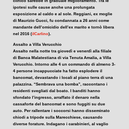
clinico sarebbe in graduale miglioramento. Tra le
ipotesi sulle cause anche una prolungata
esposizione al caldo e al sole. Reggiani, ex moglie
di Maurizio Gucci, fu condannata a 26 anni come
mandante dell’omicidio dell’ex marito e tornò libera
nel 2016 (
ilCarlino
).
Assalto a Villa Verucchio
Assalto nella notte tra giovedì e venerdì alla filiale
di Banca Malatestiana di via Tenuta Amalia, a Villa
Verucchio. Intorno alle 4 un commando di almeno 3-
4 persone incappucciate ha fatto esplodere il
bancomat, devastando i locali al piano terra di una
palazzina. “Sembrava una bomba”, raccontano i
residenti svegliati dal boato. I banditi hanno
sfondato l’ingresso, arraffato il denaro nella
cassaforte del bancomat e sono fuggiti su due
auto. Per rallentare i soccorsi hanno disseminato
chiodi a tripode sulla Marecchiese, causando
diverse forature. Indagano i carabinieri, al vaglio