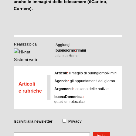
anche le immagini delle telecamere (ilCarlino,
Corriere).
Realizzato da
Aggiungi
buongiorno
:
rimini
alla tua Home
I
Articoli
:
il meglio di buongiornoRimini
Agenda
:
gli appuntamenti del giorno
Articoli
Argomenti
:
la storia delle notizie
e rubriche
buonaDomenica
:
quasi un rotocalco
Iscriviti
alla newsletter
Privacy