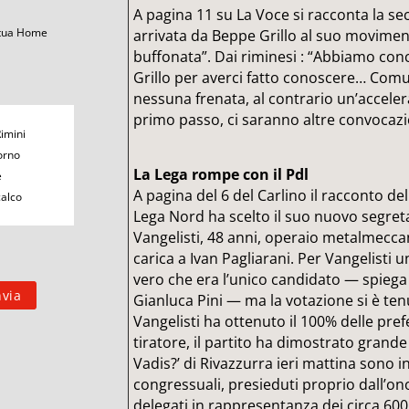
A pagina 11 su La Voce si racconta la s
 tua Home
arrivata da Beppe Grillo al suo movimen
buffonata”. Dai riminesi : “Abbiamo co
Grillo per averci fatto conoscere… Com
nessuna frenata, al contrario un’accelera
primo passo, ci saranno altre convocaz
Rimini
orno
La Lega rompe con il Pdl
e
A pagina del 6 del Carlino il racconto de
calco
Lega Nord ha scelto il suo nuovo segreta
Vangelisti, 48 anni, operaio metalmecca
carica a Ivan Pagliarani. Per Vangelisti u
vero che era l’unico candidato — spiega 
Gianluca Pini — ma la votazione si è ten
Vangelisti ha ottenuto il 100% delle pr
tiratore, il partito ha dimostrato grand
Vadis?’ di Rivazzurra ieri mattina sono in
congressuali, presieduti proprio dall’ono
delegati in rappresentanza dei circa 600 i