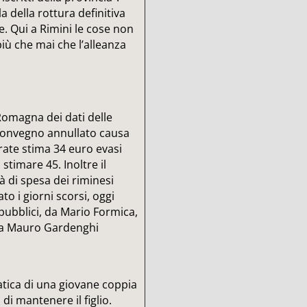
 della rottura definitiva
le. Qui a Rimini le cose non
ù che mai che l’alleanza
Romagna dei dati delle
 convegno annullato causa
trate stima 34 euro evasi
stimare 45. Inoltre il
tà di spesa dei riminesi
to i giorni scorsi, oggi
 pubblici, da Mario Formica,
o a Mauro Gardenghi
atica di una giovane coppia
di mantenere il figlio.