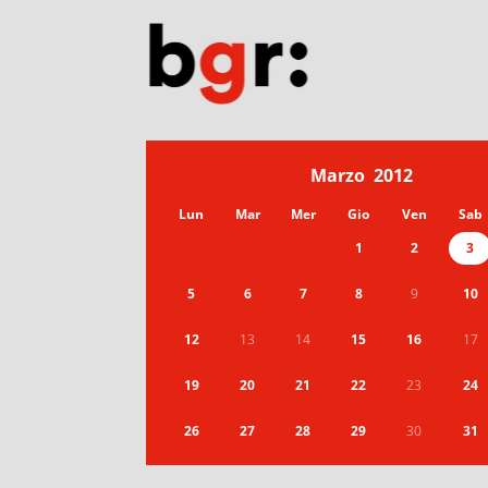
Marzo
2012
Lun
Mar
Mer
Gio
Ven
Sab
1
2
3
5
6
7
8
9
10
12
13
14
15
16
17
19
20
21
22
23
24
26
27
28
29
30
31