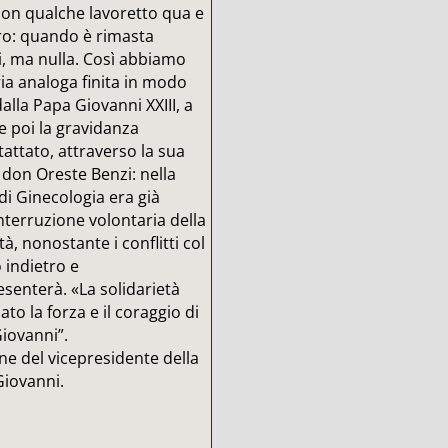
con qualche lavoretto qua e
nero: quando è rimasta
i, ma nulla. Così abbiamo
ria analoga finita in modo
alla Papa Giovanni XXIII, a
 e poi la gravidanza
attato, attraverso la sua
 don Oreste Benzi: nella
i Ginecologia era già
nterruzione volontaria della
, nonostante i conflitti col
 indietro e
senterà. «La solidarietà
ato la forza e il coraggio di
iovanni”.
ione del vicepresidente della
Giovanni.