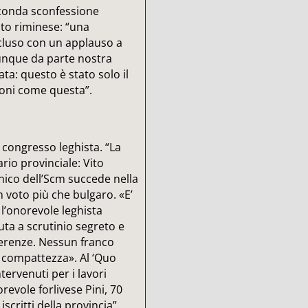
econda sconfessione
to riminese: “una
ncluso con un applauso a
unque da parte nostra
ta: questo è stato solo il
ioni come questa”.
l congresso leghista. “La
rio provinciale: Vito
nico dell’Scm succede nella
n voto più che bulgaro. «E’
l’onorevole leghista
uta a scrutinio segreto e
eferenze. Nessun franco
e compattezza». Al ‘Quo
tervenuti per i lavori
revole forlivese Pini, 70
scritti della provincia”.