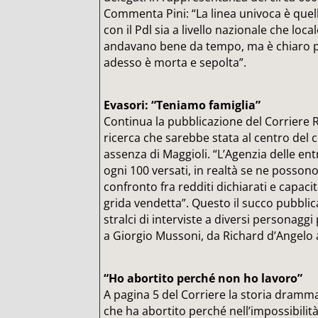
Commenta Pini: “La linea univoca è quella
con il Pdl sia a livello nazionale che loca
andavano bene da tempo, ma è chiaro pi
adesso è morta e sepolta”.
Evasori: “Teniamo famiglia”
Continua la pubblicazione del Corriere 
ricerca che sarebbe stata al centro del
assenza di Maggioli. “L’Agenzia delle en
ogni 100 versati, in realtà se ne possono 
confronto fra redditi dichiarati e capaci
grida vendetta”. Questo il succo pubblica
stralci di interviste a diversi personaggi
a Giorgio Mussoni, da Richard d’Angel
“Ho abortito perché non ho lavoro”
A pagina 5 del Corriere la storia dramm
che ha abortito perché nell’impossibilità 