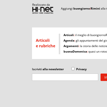
Realizzato da
Aggiungi
buongiorno
:
Rimini
alla
I
Articoli
:
il meglio di buongiorno
Articoli
Agenda
:
gli appuntamenti del gi
e rubriche
Argomenti
:
la storia delle notizi
buonaDomenica
:
quasi un roto
Iscriviti
alla newsletter
Privacy