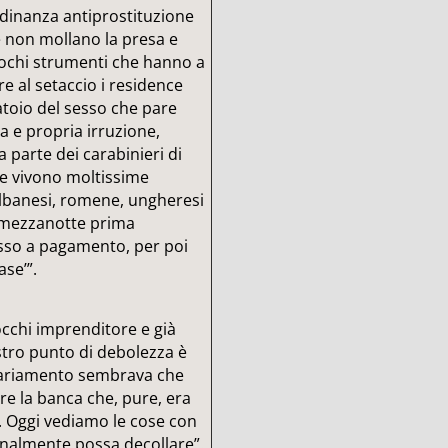
ordinanza antiprostituzione
ne non mollano la presa e
pochi strumenti che hanno a
re al setaccio i residence
atoio del sesso che pare
ra e propria irruzione,
a parte dei carabinieri di
ve vivono moltissime
lbanesi, romene, ungheresi
a mezzanotte prima
esso a pagamento, per poi
ase’”.
cchi imprenditore e già
stro punto di debolezza è
ssariamento sembrava che
re la banca che, pure, era
ia. Oggi vediamo le cose con
inalmente possa decollare”.