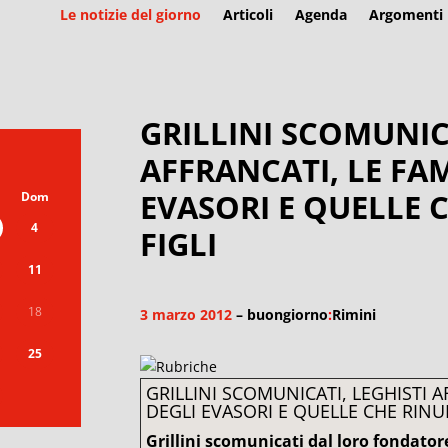
Le notizie del giorno
Articoli
Agenda
Argomenti
GRILLINI SCOMUNICA
AFFRANCATI, LE FAM
EVASORI E QUELLE 
Dom
4
FIGLI
11
18
3 marzo 2012
– buongiorno
:
Rimini
25
GRILLINI SCOMUNICATI, LEGHISTI A
DEGLI EVASORI E QUELLE CHE RINU
Grillini scomunicati dal loro fondator