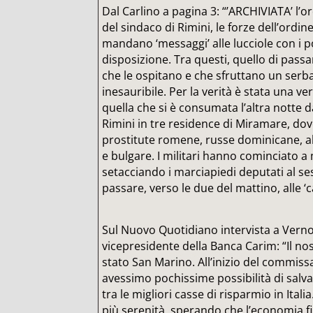
Dal Carlino a pagina 3: “’ARCHIVIATA’ l’
del sindaco di Rimini, le forze dell’ordi
mandano ‘messaggi’ alle lucciole con i 
disposizione. Tra questi, quello di passa
che le ospitano e che sfruttano un serb
inesauribile. Per la verità è stata una ve
quella che si è consumata l’altra notte d
Rimini in tre residence di Miramare, do
prostitute romene, russe dominicane, a
e bulgare. I militari hanno cominciato 
setacciando i marciapiedi deputati al s
passare, verso le due del mattino, alle ‘c
Sul Nuovo Quotidiano intervista a Verno
vicepresidente della Banca Carim: “Il no
stato San Marino. All’inizio del commi
avessimo pochissime possibilità di salva
tra le migliori casse di risparmio in Ital
più serenità, sperando che l’economia f