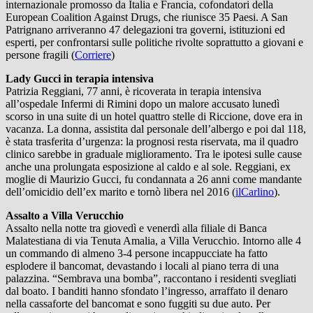
internazionale promosso da Italia e Francia, cofondatori della
European Coalition Against Drugs, che riunisce 35 Paesi. A San
Patrignano arriveranno 47 delegazioni tra governi, istituzioni ed
esperti, per confrontarsi sulle politiche rivolte soprattutto a giovani e
persone fragili (
Corriere
)
Lady Gucci in terapia intensiva
Patrizia Reggiani, 77 anni, è ricoverata in terapia intensiva
all’ospedale Infermi di Rimini dopo un malore accusato lunedì
scorso in una suite di un hotel quattro stelle di Riccione, dove era in
vacanza. La donna, assistita dal personale dell’albergo e poi dal 118,
è stata trasferita d’urgenza: la prognosi resta riservata, ma il quadro
clinico sarebbe in graduale miglioramento. Tra le ipotesi sulle cause
anche una prolungata esposizione al caldo e al sole. Reggiani, ex
moglie di Maurizio Gucci, fu condannata a 26 anni come mandante
dell’omicidio dell’ex marito e tornò libera nel 2016 (
ilCarlino
).
Assalto a Villa Verucchio
Assalto nella notte tra giovedì e venerdì alla filiale di Banca
Malatestiana di via Tenuta Amalia, a Villa Verucchio. Intorno alle 4
un commando di almeno 3-4 persone incappucciate ha fatto
esplodere il bancomat, devastando i locali al piano terra di una
palazzina. “Sembrava una bomba”, raccontano i residenti svegliati
dal boato. I banditi hanno sfondato l’ingresso, arraffato il denaro
nella cassaforte del bancomat e sono fuggiti su due auto. Per