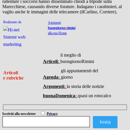
rallentare i soccorsi hanno disseminato chiodi a tripode sulla
Marecchiese, causando diverse forature. Indagano i carabinieri, al
vaglio anche le immagini delle telecamere (ilCarlino, Corriere).
Realizzato da
Aggiungi
buongiorno
:
rimini
alla tua Home
il meglio di
I
Articoli
:
buongiornoRimini
gli appuntamenti del
Articoli
Agenda
:
giorno
e rubriche
Argomenti
:
la storia delle notizie
buonaDomenica
:
quasi un rotocalco
Iscriviti
alla newsletter
Privacy