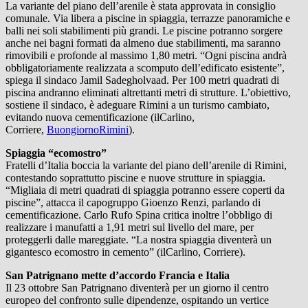
La variante del piano dell’arenile è stata approvata in consiglio
comunale. Via libera a piscine in spiaggia, terrazze panoramiche e
balli nei soli stabilimenti più grandi. Le piscine potranno sorgere
anche nei bagni formati da almeno due stabilimenti, ma saranno
rimovibili e profonde al massimo 1,80 metri. “Ogni piscina andrà
obbligatoriamente realizzata a scomputo dell’edificato esistente”,
spiega il sindaco Jamil Sadegholvaad. Per 100 metri quadrati di
piscina andranno eliminati altrettanti metri di strutture. L’obiettivo,
sostiene il sindaco, è adeguare Rimini a un turismo cambiato,
evitando nuova cementificazione (ilCarlino,
Corriere,
BuongiornoRimini
).
Spiaggia “ecomostro”
Fratelli d’Italia boccia la variante del piano dell’arenile di Rimini,
contestando soprattutto piscine e nuove strutture in spiaggia.
“Migliaia di metri quadrati di spiaggia potranno essere coperti da
piscine”, attacca il capogruppo Gioenzo Renzi, parlando di
cementificazione. Carlo Rufo Spina critica inoltre l’obbligo di
realizzare i manufatti a 1,91 metri sul livello del mare, per
proteggerli dalle mareggiate. “La nostra spiaggia diventerà un
gigantesco ecomostro in cemento” (ilCarlino, Corriere).
San Patrignano mette d’accordo Francia e Italia
Il 23 ottobre San Patrignano diventerà per un giorno il centro
europeo del confronto sulle dipendenze, ospitando un vertice