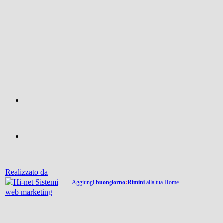
Realizzato da
Aggiungi
buongiorno
:
Rimini
alla tua Home