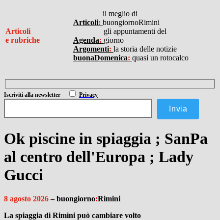
I
il meglio di
Articoli
:
buongiornoRimini
Articoli
gli appuntamenti del
e rubriche
Agenda
:
giorno
Argomenti
:
la storia delle notizie
buonaDomenica
:
quasi un rotocalco
Iscriviti
alla newsletter
Privacy
Ok piscine in spiaggia
;
SanPa
al centro dell'Europa
;
Lady
Gucci
8 agosto 2026
– buongiorno
:
Rimini
La spiaggia di Rimini può cambiare volto