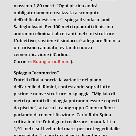
massimo 1,80 metri. “Ogni piscina andrà
obbligatoriamente realizzata a scomputo
dell’edificato esistente”, spiega il sindaco Jamil
Sadegholvaad. Per 100 metri quadrati di piscina
andranno eliminati altrettanti metri di strutture.
L’obiettivo, sostiene il sindaco, è adeguare Rimini a
un turismo cambiato, evitando nuova
cementificazione (ilCarlino,
Corriere,
BuongiornoRimini
).
Spiaggia “ecomostro”
Fratelli d’Italia boccia la variante del piano
dell’arenile di Rimini, contestando soprattutto
piscine e nuove strutture in spiaggia. “Migliaia di
metri quadrati di spiaggia potranno essere coperti
da piscine”, attacca il capogruppo Gioenzo Renzi,
parlando di cementificazione. Carlo Rufo Spina
critica inoltre l’obbligo di realizzare i manufatti a
1,91 metri sul livello del mare, per proteggerli dalle
mareggiate. “La nostra spiaggia diventerà un