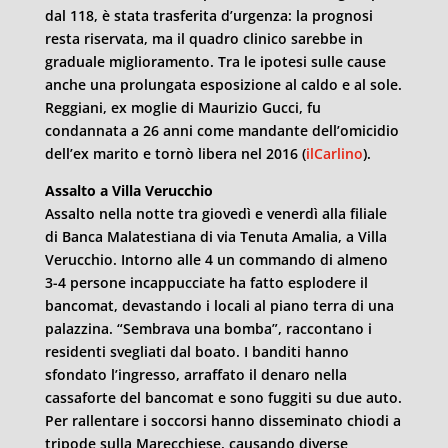
dal 118, è stata trasferita d’urgenza: la prognosi
resta riservata, ma il quadro clinico sarebbe in
graduale miglioramento. Tra le ipotesi sulle cause
anche una prolungata esposizione al caldo e al sole.
Reggiani, ex moglie di Maurizio Gucci, fu
condannata a 26 anni come mandante dell’omicidio
dell’ex marito e tornò libera nel 2016 (
ilCarlino
).
Assalto a Villa Verucchio
Assalto nella notte tra giovedì e venerdì alla filiale
di Banca Malatestiana di via Tenuta Amalia, a Villa
Verucchio. Intorno alle 4 un commando di almeno
3-4 persone incappucciate ha fatto esplodere il
bancomat, devastando i locali al piano terra di una
palazzina. “Sembrava una bomba”, raccontano i
residenti svegliati dal boato. I banditi hanno
sfondato l’ingresso, arraffato il denaro nella
cassaforte del bancomat e sono fuggiti su due auto.
Per rallentare i soccorsi hanno disseminato chiodi a
tripode sulla Marecchiese, causando diverse