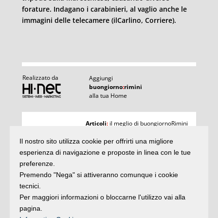
forature. Indagano i carabinieri, al vaglio anche le
immagini delle telecamere (ilCarlino, Corriere).
Realizzato da
Aggiungi
buongiorno
:
rimini
alla tua Home
I
Articoli
:
il meglio di buongiornoRimini
Agenda
:
gli appuntamenti del giorno
Articoli
Il nostro sito utilizza cookie per offrirti una migliore
Argomenti
:
la storia delle notizie
e rubriche
esperienza di navigazione e proposte in linea con le tue
buonaDomenica
:
preferenze.
quasi un rotocalco
Premendo "Nega" si attiveranno comunque i cookie
tecnici.
Per maggiori informazioni o bloccarne l'utilizzo vai alla
Iscriviti
alla newsletter
Privacy
pagina.