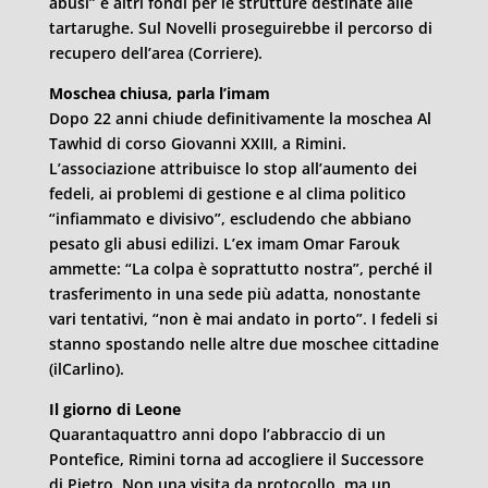
abusi” e altri fondi per le strutture destinate alle
tartarughe. Sul Novelli proseguirebbe il percorso di
recupero dell’area (Corriere).
Moschea chiusa, parla l’imam
Dopo 22 anni chiude definitivamente la moschea Al
Tawhid di corso Giovanni XXIII, a Rimini.
L’associazione attribuisce lo stop all’aumento dei
fedeli, ai problemi di gestione e al clima politico
“infiammato e divisivo”, escludendo che abbiano
pesato gli abusi edilizi. L’ex imam Omar Farouk
ammette: “La colpa è soprattutto nostra”, perché il
trasferimento in una sede più adatta, nonostante
vari tentativi, “non è mai andato in porto”. I fedeli si
stanno spostando nelle altre due moschee cittadine
(ilCarlino).
Il giorno di Leone
Quarantaquattro anni dopo l’abbraccio di un
Pontefice, Rimini torna ad accogliere il Successore
di Pietro. Non una visita da protocollo, ma un