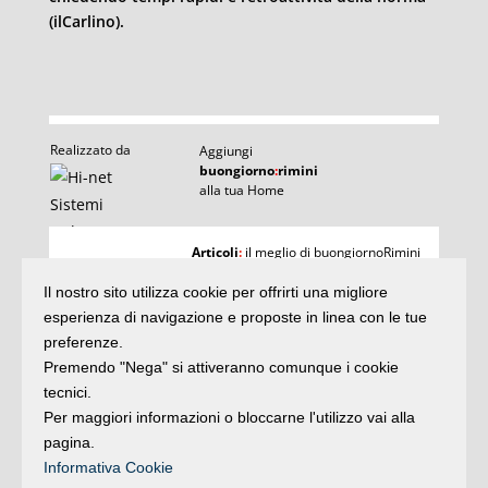
(ilCarlino).
Realizzato da
Aggiungi
buongiorno
:
rimini
alla tua Home
I
Articoli
:
il meglio di buongiornoRimini
Agenda
:
gli appuntamenti del giorno
Articoli
Il nostro sito utilizza cookie per offrirti una migliore
Argomenti
:
la storia delle notizie
e rubriche
esperienza di navigazione e proposte in linea con le tue
buonaDomenica
:
preferenze.
quasi un rotocalco
Premendo "Nega" si attiveranno comunque i cookie
tecnici.
Per maggiori informazioni o bloccarne l'utilizzo vai alla
Iscriviti
alla newsletter
Privacy
pagina.
Informativa Cookie