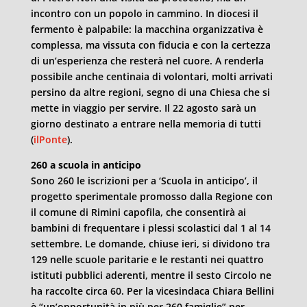
incontro con un popolo in cammino. In diocesi il
fermento è palpabile: la macchina organizzativa è
complessa, ma vissuta con fiducia e con la certezza
di un’esperienza che resterà nel cuore. A renderla
possibile anche centinaia di volontari, molti arrivati
persino da altre regioni, segno di una Chiesa che si
mette in viaggio per servire. Il 22 agosto sarà un
giorno destinato a entrare nella memoria di tutti
(
ilPonte
).
260 a scuola in anticipo
Sono 260 le iscrizioni per a ‘Scuola in anticipo’, il
progetto sperimentale promosso dalla Regione con
il comune di Rimini capofila, che consentirà ai
bambini di frequentare i plessi scolastici dal 1 al 14
settembre. Le domande, chiuse ieri, si dividono tra
129 nelle scuole paritarie e le restanti nei quattro
istituti pubblici aderenti, mentre il sesto Circolo ne
ha raccolte circa 60. Per la vicesindaca Chiara Bellini
è “un’opportunità in più per 260 famiglie” per