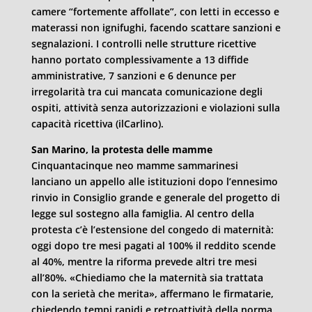
camere “fortemente affollate”, con letti in eccesso e
materassi non ignifughi, facendo scattare sanzioni e
segnalazioni. I controlli nelle strutture ricettive
hanno portato complessivamente a 13 diffide
amministrative, 7 sanzioni e 6 denunce per
irregolarità tra cui mancata comunicazione degli
ospiti, attività senza autorizzazioni e violazioni sulla
capacità ricettiva (ilCarlino).
San Marino, la protesta delle mamme
Cinquantacinque neo mamme sammarinesi
lanciano un appello alle istituzioni dopo l’ennesimo
rinvio in Consiglio grande e generale del progetto di
legge sul sostegno alla famiglia. Al centro della
protesta c’è l’estensione del congedo di maternità:
oggi dopo tre mesi pagati al 100% il reddito scende
al 40%, mentre la riforma prevede altri tre mesi
all’80%. «Chiediamo che la maternità sia trattata
con la serietà che merita», affermano le firmatarie,
chiedendo tempi rapidi e retroattività della norma