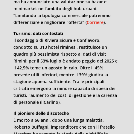
ma ha annunciato una valutazione su bazar e
minimarket nell’ambito degli hub urbani.
“Limitando la tipologia commerciale potremmo
differenziare e migliorare l’offerta” (
Corriere
).
Turismo: dati contestati
Il sondaggio di Riviera Sicura e Conflavoro,
condotto su 313 hotel riminesi, restituisce un
quadro più pessimista rispetto ai dati di Visit
Rimini: per il 53% luglio è andato peggio del 2025 e
il 42,5% teme un agosto in calo. Oltre il 45%
prevede utili inferiori, mentre il 39% giudica la
stagione appena sufficiente. Tra le principali
criticità emergono la minore capacità di spesa dei
turisti, l’aumento dei costi di gestione e la carenza
di personale (ilCarlino).
Il pioniere delle discoteche
È morto a 56 anni, dopo una lunga malattia,
Roberto Buffagni, imprenditore che con il fratello
Massimo ha segnato la storia della nightlife in