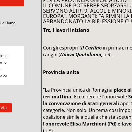
PER LA PROVINCIA UNICA. ABUSIVI
IL COMUNE POTREBBE SFORZARSI UN 
SERVONO ALTRI 9. ALCOL E MINORI
EUROPA”. MORGANTI: “A RIMINI LA 
ABBANDONATO LA RIFLESSIONE CUL
 tua Home
Trc, i lavori iniziano
Con gli espropri (
il Carlino
in prima), men
ranghi (
Nuovo Quotidiano
, p.9).
Rimini
orno
e
Provincia unita
calco
“La Provincia unica di Romagna
piace al
ieri mattina.
Ecco perché l’onorevole
S
la convocazione di Stati generali
aperti
categorie. Non solo. Un tema così impor
coalizione simile a quella che sta soste
l’onorevole Elisa Marchioni (Pd) è fav
(p.8).