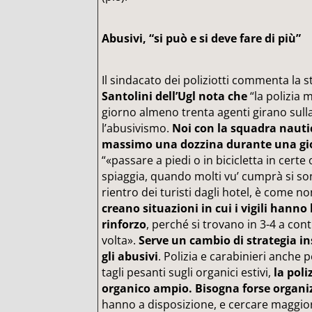
Abusivi, “si può e si deve fare di più”
Il sindacato dei poliziotti commenta la 
Santolini dell’Ugl nota che
“la polizia 
giorno almeno trenta agenti girano sull
l’abusivismo.
Noi con la squadra nauti
massimo una dozzina durante una gi
“«passare a piedi o in bicicletta in certe 
spiaggia, quando molti vu’ cumprà si sono
rientro dei turisti dagli hotel, è come n
creano situazioni in cui i vigili hanno
rinforzo
, perché si trovano in 3-4 a con
volta».
Serve un cambio di strategia i
gli abusivi
. Polizia e carabinieri anche
tagli pesanti sugli organici estivi,
la pol
organico ampio. Bisogna forse organi
hanno a disposizione, e cercare maggio