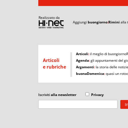
Realizzato da
Aggiungi
buongiorno
:
Rimini
alla
I
Articoli
:
il meglio di buongiorno
Articoli
Agenda
:
gli appuntamenti del gi
e rubriche
Argomenti
:
la storia delle notizi
buonaDomenica
:
quasi un roto
Iscriviti
alla newsletter
Privacy