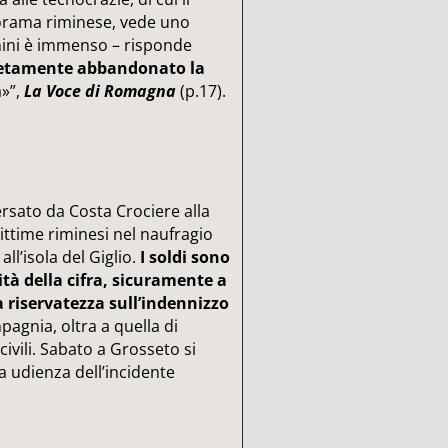
orama riminese, vede uno
mini è immenso – risponde
letamente abbandonato la
a»”,
La Voce di Romagna
(p.17).
rsato da Costa Crociere alla
vittime riminesi nel naufragio
ll’isola del Giglio.
I soldi sono
tità della cifra, sicuramente a
a riservatezza sull’indennizzo
agnia, oltra a quella di
civili. Sabato a Grosseto si
da udienza dell’incidente