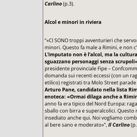
Carlino
(p.3).
Alcol e minori in riviera
“«CI SONO troppi avventurieri che servon
minori. Questo fa male a Rimini, e non c’
L’imputato non è l’alcol, ma la cultura
sguazzano personaggi senza scrupoli»
presidente provinciale Fipe – Confcom
domanda sui recenti eccessi (con un rag
etilico) registrati tra Molo Street parad
Arturo Pane, candidato nella lista Rim
enoteca: «Ormai dilaga anche a Rimin
anno fa era tipico del Nord Europa: raga
sballo con birra e superalcolici. Questo
insediato anche qui. Noi vogliamo comba
al bere sano e moderato»”,
Il Carlino
(p.