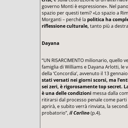
governo Monti è espressione». Nel pan
spazio per questi temi? «Lo spazio a Ri
Morganti – perché la
politica ha comp
riflessione culturale,
tanto più a destr
Dayana
“UN RISARCIMENTO milionario, quello ve
famiglia di Williams e Dayana Arlotti, le 
della ‘Concordia’, avvenuto il 13 gennaio a
stati versati nei giorni scorsi, ma l’en
sei zeri, è rigorosamente top secret. L
è una delle condizioni
messa dalla comp
ritirarsi dal processo penale come parti 
aprirà, e subito verrà rinviata, la secon
probatorio”,
il Carlino
(p.4).