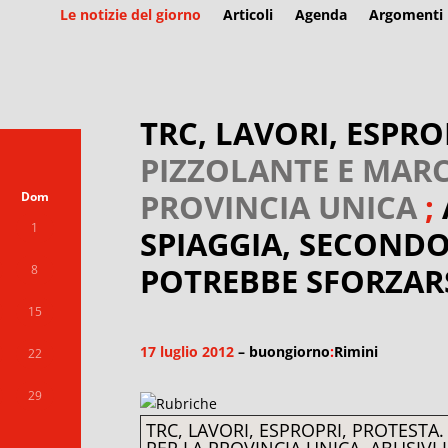
Le notizie del giorno
Articoli
Agenda
Argomenti
TRC, LAVORI, ESPRO
PIZZOLANTE E MARC
PROVINCIA UNICA
;
Dom
1
SPIAGGIA, SECOND
POTREBBE SFORZARSI
8
15
17 luglio 2012
– buongiorno
:
Rimini
22
29
TRC, LAVORI, ESPROPRI, PROTESTA