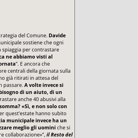
strategia del Comune.
Davide
municipale sostiene che ogni
a spiaggia per contrastare
ca ne abbiamo visti al
ornata
”. E ancora che
ore centrali della giornata sulla
 già ritirati in attesa del
on passare.
A volte invece si
 bisogno di un aiuto, di un
trastare anche 40 abusivi alla
nsomma? «Sì, e non solo con
 per quest’estate hanno subito
izia municipale invece ha un
zzare meglio gli uomini
che si
re collaborazione»”,
il Resto del