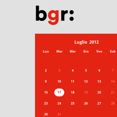
Luglio
2012
Lun
Mar
Mer
Gio
Ven
Sab
2
3
4
5
6
7
9
10
11
12
13
14
16
17
18
19
20
21
23
24
25
26
27
28
30
31