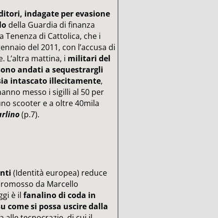
itori, indagate per evasione
lo
della Guardia di finanza
a Tenenza di Cattolica, che i
gennaio del 2011, con l’accusa di
. L’altra mattina, i
militari del
 sono andati a sequestrargli
 sia intascato illecitamente
,
anno messo i sigilli al 50 per
uno scooter e a oltre 40mila
arlino
(p.7).
nti
(Identità europea) reduce
a promosso da Marcello
gi è il
fanalino di coda in
u come si possa uscire dalla
 alle tecnocrazie, di cui il