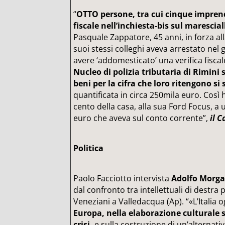
“
OTTO persone, tra cui cinque imprend
fiscale nell’inchiesta-bis sul marescial
Pasquale Zappatore, 45 anni, in forza all
suoi stessi colleghi aveva arrestato nel 
avere ‘addomesticato’ una verifica fiscale
Nucleo di polizia tributaria di Rimini
beni per la cifra che loro ritengono si
quantificata in circa 250mila euro. Così h
cento della casa, alla sua Ford Focus, a 
euro che aveva sul conto corrente”,
il C
Politica
Paolo Facciotto intervista
Adolfo Morga
dal confronto tra intellettuali di destr
Veneziani a Valledacqua (Ap). “«L’Italia og
Europa, nella elaborazione culturale s
crisi,
e sulla costruzione di un’alternativa