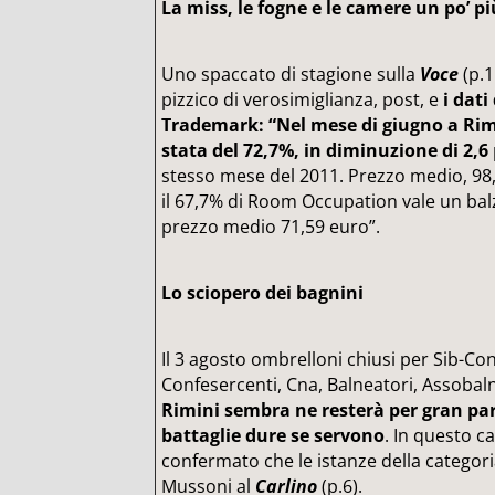
La miss, le fogne e le camere un po’ p
Uno spaccato di stagione sulla
Voce
(p.1
pizzico di verosimiglianza, post, e
i dati
Trademark: “Nel mese di giugno a Rim
stata del 72,7%, in diminuzione di 2,6
stesso mese del 2011. Prezzo medio, 98,
il 67,7% di Room Occupation vale un balz
prezzo medio 71,59 euro”.
Lo sciopero dei bagnini
Il 3 agosto ombrelloni chiusi per Sib-C
Confesercenti, Cna, Balneatori, Assobal
Rimini sembra ne resterà per gran par
battaglie dure se servono
. In questo c
confermato che le istanze della categor
Mussoni al
Carlino
(p.6).