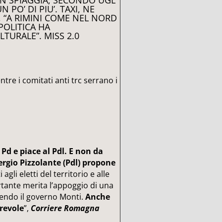
 IN SPIAGGIA, SECONDO UGL
PO’ DI PIU’. TAXI, NE
, “A RIMINI COME NEL NORD
POLITICA HA
TURALE”. MISS 2.0
tre i comitati anti trc serrano i
 Pd e piace al Pdl. E non da
ergio Pizzolante (Pdl) propone
 agli eletti del territorio e alle
tante merita l’appoggio di una
nendo il governo Monti.
Anche
orevole
”,
Corriere Romagna