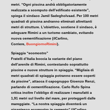
metri. “Ogni piscina andrà obbligatoriamente
realizzata a scomputo dell’edificato esistente”,
spiega il sindaco Jamil Sadegholvaad. Per 100 metri
quadrati di piscina andranno eliminati altrettanti
metri di strutture. L’obiettivo, sostiene il sindaco, è
adeguare Rimini a un turismo cambiato, evitando
nuova cementificazione (ilCarlino,
Corriere,
BuongiornoRimini
).
Spiaggia “ecomostro”
Fratelli d’Italia boccia la variante del piano
dell’arenile di Rimini, contestando soprattutto
piscine e nuove strutture in spiaggia. “Migliaia di
metri quadrati di spiaggia potranno essere coperti
da piscine”, attacca il capogruppo Gioenzo Renzi,
parlando di cementificazione. Carlo Rufo Spina
critica inoltre l’obbligo di realizzare i manufatti a
1,91 metri sul livello del mare, per proteggerli dalle
mareggiate. “La nostra spiaggia diventerà un
gigantesco ecomostro in cemento” (ilCarlino,