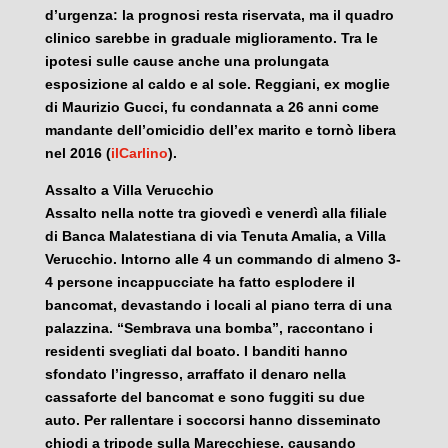
d’urgenza: la prognosi resta riservata, ma il quadro
clinico sarebbe in graduale miglioramento. Tra le
ipotesi sulle cause anche una prolungata
esposizione al caldo e al sole. Reggiani, ex moglie
di Maurizio Gucci, fu condannata a 26 anni come
mandante dell’omicidio dell’ex marito e tornò libera
nel 2016 (
ilCarlino
).
Assalto a Villa Verucchio
Assalto nella notte tra giovedì e venerdì alla filiale
di Banca Malatestiana di via Tenuta Amalia, a Villa
Verucchio. Intorno alle 4 un commando di almeno 3-
4 persone incappucciate ha fatto esplodere il
bancomat, devastando i locali al piano terra di una
palazzina. “Sembrava una bomba”, raccontano i
residenti svegliati dal boato. I banditi hanno
sfondato l’ingresso, arraffato il denaro nella
cassaforte del bancomat e sono fuggiti su due
auto. Per rallentare i soccorsi hanno disseminato
chiodi a tripode sulla Marecchiese, causando