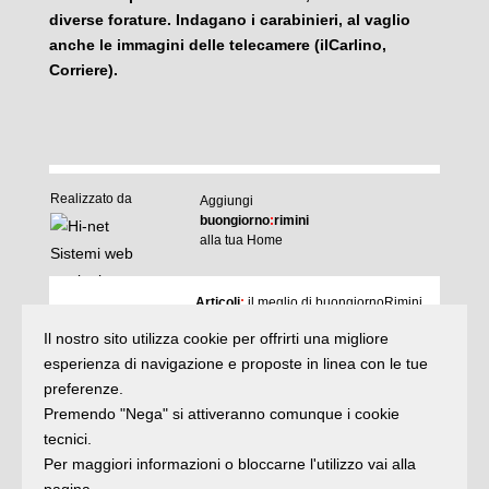
diverse forature. Indagano i carabinieri, al vaglio
anche le immagini delle telecamere (ilCarlino,
Corriere).
Realizzato da
Aggiungi
buongiorno
:
rimini
alla tua Home
I
Articoli
:
il meglio di buongiornoRimini
Agenda
:
gli appuntamenti del giorno
Il nostro sito utilizza cookie per offrirti una migliore
Articoli
Argomenti
:
la storia delle notizie
esperienza di navigazione e proposte in linea con le tue
e rubriche
preferenze.
buonaDomenica
:
quasi un rotocalco
Premendo "Nega" si attiveranno comunque i cookie
tecnici.
Per maggiori informazioni o bloccarne l'utilizzo vai alla
Iscriviti
alla newsletter
Privacy