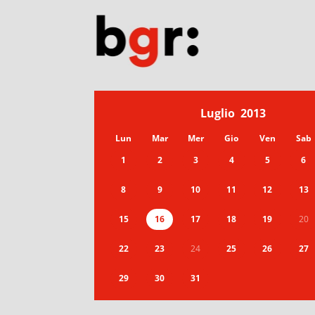
Luglio
2013
Lun
Mar
Mer
Gio
Ven
Sab
1
2
3
4
5
6
8
9
10
11
12
13
15
16
17
18
19
20
22
23
24
25
26
27
29
30
31