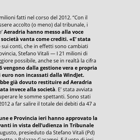
milioni fatti nel corso del 2012. “Con il
sere accolto (o meno) dal tribunale, i
e’
Aeradria hanno messo alla voce
a società vanta come crediti. «E’ stata
e
sui conti, che in effetti sono cambiati
incia, Stefano Vitali — I 21 milioni di
giore possibile, anche se in realtà la cifra
 6 vengono dalla gestione vera e propria
di euro non incassati dalla WindJet.
ebbe già dovuto restituire ad Aeradria
ata invece alla società
. E’ stata avviata
uperare le somme spettanti. Sono stati
012 a far salire il totale dei debiti da 47 a
une e Provincia ieri hanno approvato la
anti in vista dell’udienza in Tribunale
Augusto, presieduto da Stefano Vitali (Pd)
spetto a Palazzo Garampi. E il voto di ieri