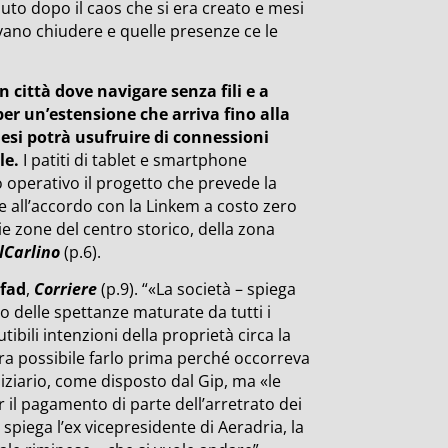
uto dopo il caos che si era creato e mesi
evano chiudere e quelle presenze ce le
 città dove navigare senza fili e a
 per un’estensione che arriva fino alla
nesi potrà usufruire di connessioni
le.
I patiti di tablet e smartphone
 operativo il progetto che prevede la
ie all’accordo con la Linkem a costo zero
 zone del centro storico, della zona
lCarlino
(p.6).
lfad
,
Corriere
(p.9). “«La società – spiega
o delle spettanze maturate da tutti i
ibili intenzioni della proprietà circa la
era possibile farlo prima perché occorreva
iziario, come disposto dal Gip, ma «le
 il pagamento di parte dell’arretrato dei
– spiega l’ex vicepresidente di Aeradria, la