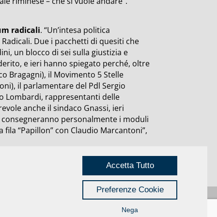
ale riminese – che si vuole andare”.
dum radicali
. “Un’intesa politica
 Radicali. Due i pacchetti di quesiti che
ni, un blocco di sei sulla giustizia e
derito, e ieri hanno spiegato perché, oltre
esco Bragagni), il Movimento 5 Stelle
toni), il parlamentare del Pdl Sergio
co Lombardi, rappresentanti delle
orevole anche il sindaco Gnassi, ieri
consegneranno personalmente i moduli
ma fila “Papillon” con Claudio Marcantoni”,
Accetta Tutto
Preferenze Cookie
Nega
Privacy
|
Credits
Rimini