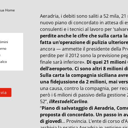
 tua Home
Aeradria, i debiti sono saliti a 52 mila, 21 
nuovo piano di concordato in attesa di es
consulenti e i tecnici al lavoro per ‘salvar
perdite anche le cifre che sulla carta l
fatta un’operazione di pulizia ulterior
Rimini
ancora — ammette il presidente della Prov
orno
perdite per il 2012 sono la previsione peg
e
finale sarà inferiore».
Di quei 21 milioni
calco
dell’aeroporto. Ci sono altri 8 milioni 
Sulla carta la compagnia siciliana avr
una fidejussione da 2 milioni, mai vers
una causa, contro la compagnia, per rec
però i 6 milioni di passivo della gestione 2
52”,
ilRestodelCarlino
.
“
Piano di salvataggio di Aeradria, Com
proposta di concordato. Un passo in av
di giovedì
… Provincia. L’ente di corso d’
archivia la pratica Aeradria in anticipo ri