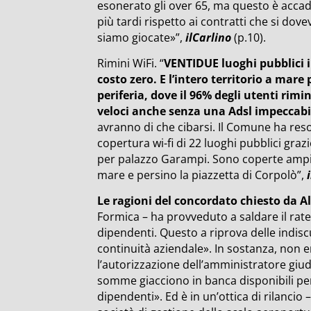
esonerato gli over 65, ma questo è accad
più tardi rispetto ai contratti che si dov
siamo giocate»”,
ilCarlino
(p.10).
Rimini WiFi. “
VENTIDUE luoghi pubblici in
costo zero. E l’intero territorio a mare
periferia, dove il 96% degli utenti rimi
veloci anche senza una Adsl impeccabi
avranno di che cibarsi. Il Comune ha reso
copertura wi-fi di 22 luoghi pubblici graz
per palazzo Garampi. Sono coperte ampie
mare e persino la piazzetta di Corpolò”,
i
Le ragioni del concordato chiesto da A
Formica – ha provveduto a saldare il rate
dipendenti. Questo a riprova delle indiscut
continuità aziendale». In sostanza, non 
l’autorizzazione dell’amministratore giud
somme giacciono in banca disponibili per
dipendenti». Ed è in un’ottica di rilancio 