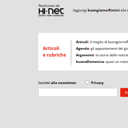
Realizzato da
Aggiungi
buongiorno
:
Rimini
alla
I
Articoli
:
il meglio di buongiorno
Articoli
Agenda
:
gli appuntamenti del gi
e rubriche
Argomenti
:
la storia delle notizi
buonaDomenica
:
quasi un roto
Iscriviti
alla newsletter
Privacy