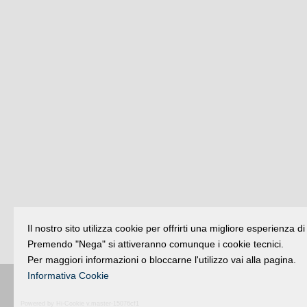
Il nostro sito utilizza cookie per offrirti una migliore esperienza 
Premendo "Nega" si attiveranno comunque i cookie tecnici.
Per maggiori informazioni o bloccarne l'utilizzo vai alla pagina.
Informativa Cookie
Buongiorno
:
Rimini
é una testata registr
Powered by Hi-Cookie v.master-15076cf1