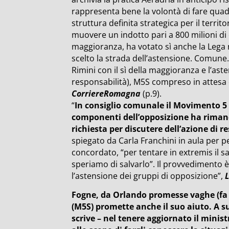
rappresenta bene la volontà di fare quad
struttura definita strategica per il territ
muovere un indotto pari a 800 milioni di e
maggioranza, ha votato sì anche la Lega
scelto la strada dell’astensione. Comune.
Rimini con il sì della maggioranza e l’as
responsabilità), M5S compreso in attesa de
CorriereRomagna
(p.9).
“
In consiglio comunale il Movimento 5 S
componenti dell’opposizione ha rimand
richiesta per discutere dell’azione di r
spiegato da Carla Franchini in aula per p
concordato, “per tentare in extremis il sa
speriamo di salvarlo”. Il provvedimento è
l’astensione dei gruppi di opposizione”,
Fogne, da Orlando promesse vaghe (fa no
(M5S) promette anche il suo aiuto. A 
scrive – nel tenere aggiornato il minist