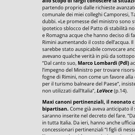
allo scopo di fargli conoscere la situaz
partendo proprio dalle richieste avanzat
comunale dei miei colleghi Camporesi, Ta
dubbi. «Le promesse del ministro sono 
ipotetico sblocco del Patto di stabilità no
e Romagna acque che hanno deciso di fare
Rimini aumentando il costo dell’acqua. Il 
sarebbe stato auspicabile convocare anch
avevano qualche verità in più da sottopo
“Dal canto suo,
Marco Lombardi (Pdl)
ac
l’impegno del Ministro per trovare risor
fogne di Rimini, non come un favore alla 
per il turismo balneare del Paese”, insis
non utilizzati dall’Italia”,
LaVoce
(p.14).
Maxi canoni pertinenziali, il neonato 
bipartisan.
Come già aveva anticipato il 
saranno inserite nel decreto del fare. “D
in tutta Italia. Da ieri, hanno anche uffi
concessionari pertinenziali “I figli di ne