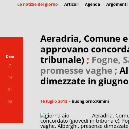
Le notizie del giorno
Articoli
Agenda
Argomenti
Aeradria, Comune e
approvano concordat
tribunale)
;
Fogne, S
Dom
7
promesse vaghe
;
Al
dimezzate in giugno
14
21
16 luglio 2013
– buongiorno
:
Rimini
28
Aeradria, Comu
concordato (giovedì in tribunale). F
vaghe. Alberghi, presenze dimezzate