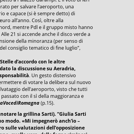
rato per salvare l’aeroporto, una
orio e capace (si è sempre detto) di
uro all’anno. Così, oltre alla
 nord, mentre Pdl e il gruppo misto hanno
 Alle 21 si accende anche il disco verde a
tensione della minoranza (per senso di
l consiglio tematico di fine luglio”,
telle d’accordo con le altre
ato la discussione su Aeradria,
esponsabilità
. Un gesto distensivo
ermettere di votare la delibera sul nuovo
lvataggio dell’aeroporto, visto che tutti
 passato con il sì della maggioranza e
LaVocediRomagna
(p.15).
tare la grillina Sarti). “Giulia Sarti
suo modo. «Mi impegnerò anch’io –
ro sulle valutazioni dell’opposizione