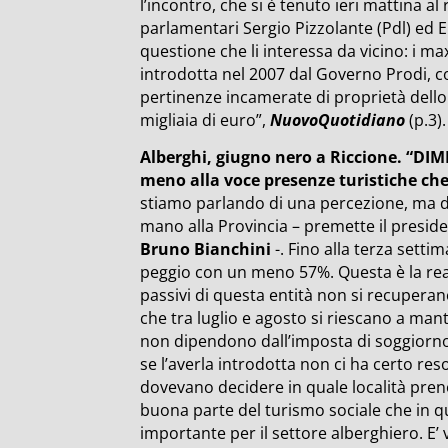
l’incontro, che si è tenuto ieri mattina al 
parlamentari Sergio Pizzolante (Pdl) ed E
questione che li interessa da vicino: i m
introdotta nel 2007 dal Governo Prodi, co
pertinenze incamerate di proprietà dello S
migliaia di euro”,
NuovoQuotidiano
(p.3).
Alberghi, giugno nero a Riccione. “DI
meno alla voce presenze turistiche che 
stiamo parlando di una percezione, ma d
mano alla Provincia – premette il preside
Bruno Bianchini
-. Fino alla terza sett
peggio con un meno 57%. Questa è la realt
passivi di questa entità non si recuperano
che tra luglio e agosto si riescano a mante
non dipendono dall’imposta di soggiorn
se l’averla introdotta non ci ha certo reso
dovevano decidere in quale località pren
buona parte del turismo sociale che in q
importante per il settore alberghiero. E