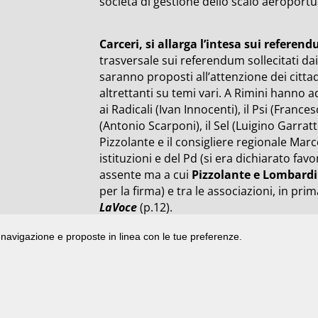
società di gestione dello scalo aeroportu
Carceri, si allarga l’intesa sui referen
trasversale sui referendum sollecitati dai
saranno proposti all’attenzione dei cittadi
altrettanti su temi vari. A Rimini hanno a
ai Radicali (Ivan Innocenti), il Psi (Franc
(Antonio Scarponi), il Sel (Luigino Garrat
Pizzolante e il consigliere regionale Mar
istituzioni e del Pd (si era dichiarato fav
assente ma a cui
Pizzolante e Lombardi
per la firma) e tra le associazioni, in pri
LaVoce
(p.12).
di navigazione e proposte in linea con le tue preferenze.
ata presso il Tribunale di Rimini
|
registrazione n. 2 /28/02/2012
|
© 2024 buongiorno