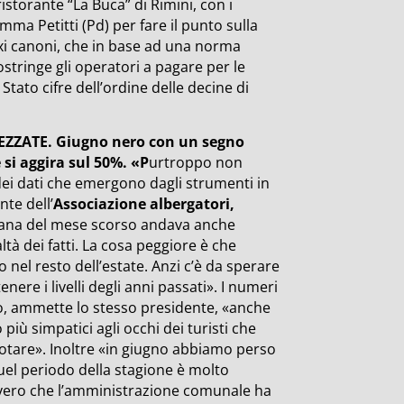
ristorante “La Buca” di Rimini, con i
mma Petitti (Pd) per fare il punto sulla
axi canoni, che in base ad una norma
stringe gli operatori a pagare per le
tato cifre dell’ordine delle decine di
MEZZATE. Giugno nero con un segno
si aggira sul 50%. «P
urtroppo non
ei dati che emergono dagli strumenti in
nte dell’
Associazione albergatori,
imana del mese scorso andava anche
à dei fatti. La cosa peggiore è che
 nel resto dell’estate. Anzi c’è da sperare
nere i livelli degli anni passati». I numeri
o, ammette lo stesso presidente, «anche
 più simpatici agli occhi dei turisti che
otare». Inoltre «in giugno abbiamo perso
uel periodo della stagione è molto
’ vero che l’amministrazione comunale ha