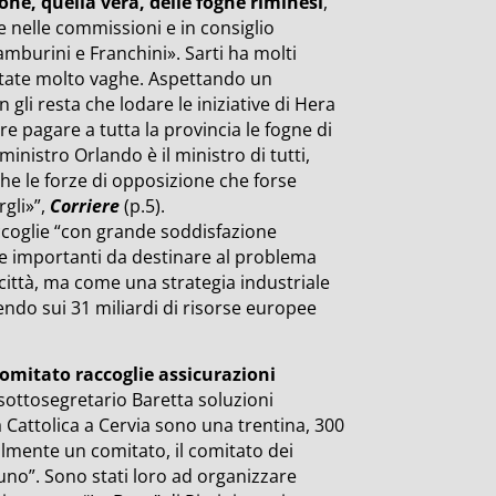
ione, quella vera, delle fogne riminesi
,
e nelle commissioni e in consiglio
mburini e Franchini». Sarti ha molti
state molto vaghe. Aspettando un
n gli resta che lodare le iniziative di Hera
 pagare a tutta la provincia le fogne di
ministro Orlando è il ministro di tutti,
e le forze di opposizione che forse
rgli»”,
Corriere
(p.5).
coglie “con grande soddisfazione
se importanti da destinare al problema
città, ma come una strategia industriale
tendo sui 31 miliardi di risorse europee
comitato raccoglie assicurazioni
sottosegretario Baretta soluzioni
a Cattolica a Cervia sono una trentina, 300
cialmente un comitato, il comitato dei
ssuno”. Sono stati loro ad organizzare