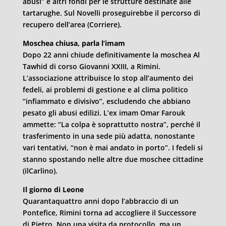
abusi” e altri fondi per le strutture destinate alle
tartarughe. Sul Novelli proseguirebbe il percorso di
recupero dell’area (Corriere).
Moschea chiusa, parla l’imam
Dopo 22 anni chiude definitivamente la moschea Al
Tawhid di corso Giovanni XXIII, a Rimini.
L’associazione attribuisce lo stop all’aumento dei
fedeli, ai problemi di gestione e al clima politico
“infiammato e divisivo”, escludendo che abbiano
pesato gli abusi edilizi. L’ex imam Omar Farouk
ammette: “La colpa è soprattutto nostra”, perché il
trasferimento in una sede più adatta, nonostante
vari tentativi, “non è mai andato in porto”. I fedeli si
stanno spostando nelle altre due moschee cittadine
(ilCarlino).
Il giorno di Leone
Quarantaquattro anni dopo l’abbraccio di un
Pontefice, Rimini torna ad accogliere il Successore
di Pietro. Non una visita da protocollo, ma un