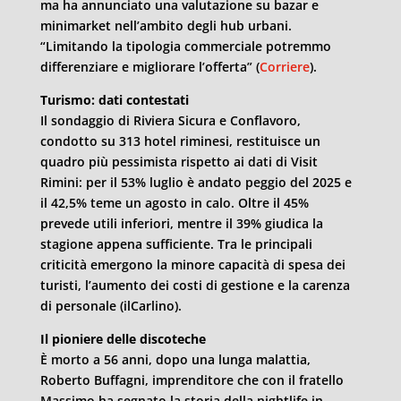
ma ha annunciato una valutazione su bazar e
minimarket nell’ambito degli hub urbani.
“Limitando la tipologia commerciale potremmo
differenziare e migliorare l’offerta” (
Corriere
).
Turismo: dati contestati
Il sondaggio di Riviera Sicura e Conflavoro,
condotto su 313 hotel riminesi, restituisce un
quadro più pessimista rispetto ai dati di Visit
Rimini: per il 53% luglio è andato peggio del 2025 e
il 42,5% teme un agosto in calo. Oltre il 45%
prevede utili inferiori, mentre il 39% giudica la
stagione appena sufficiente. Tra le principali
criticità emergono la minore capacità di spesa dei
turisti, l’aumento dei costi di gestione e la carenza
di personale (ilCarlino).
Il pioniere delle discoteche
È morto a 56 anni, dopo una lunga malattia,
Roberto Buffagni, imprenditore che con il fratello
Massimo ha segnato la storia della nightlife in