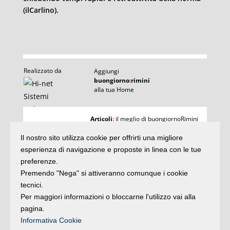
(ilCarlino).
Realizzato da
Aggiungi
buongiorno
:
rimini
alla tua Home
I
Articoli
:
il meglio di buongiornoRimini
Agenda
:
gli appuntamenti del giorno
Articoli
Il nostro sito utilizza cookie per offrirti una migliore
Argomenti
:
la storia delle notizie
e rubriche
esperienza di navigazione e proposte in linea con le tue
buonaDomenica
:
preferenze.
quasi un rotocalco
Premendo "Nega" si attiveranno comunque i cookie
tecnici.
Per maggiori informazioni o bloccarne l'utilizzo vai alla
Iscriviti
alla newsletter
Privacy
pagina.
Informativa Cookie