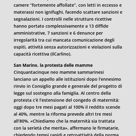
camere “fortemente affollate”, con letti in eccesso e
materassi non ignifughi, facendo scattare sanzioni e
segnalazioni. I controlli nelle strutture ricettive
hanno portato complessivamente a 13 diffide
amministrative, 7 sanzioni e 6 denunce per
irregolarità tra cui mancata comunicazione degli
ospiti, attività senza autorizzazioni e violazioni sulla
capacità ricettiva (ilCarlino).
San Marino, la protesta delle mamme
Cinquantacinque neo mamme sammarinesi
lanciano un appello alle istituzioni dopo l’ennesimo
rinvio in Consiglio grande e generale del progetto di
legge sul sostegno alla famiglia. Al centro della
protesta c’è l’estensione del congedo di maternità:
oggi dopo tre mesi pagati al 100% il reddito scende
al 40%, mentre la riforma prevede altri tre mesi
all’80%. «Chiediamo che la maternità sia trattata
con la serietà che merita», affermano le firmatarie,
chiedendo tempi rapidi e retroattività della norma