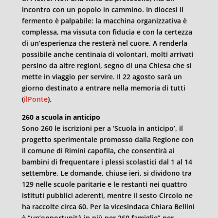
incontro con un popolo in cammino. In diocesi il
fermento è palpabile: la macchina organizzativa è
complessa, ma vissuta con fiducia e con la certezza
di un’esperienza che resterà nel cuore. A renderla
possibile anche centinaia di volontari, molti arrivati
persino da altre regioni, segno di una Chiesa che si
mette in viaggio per servire. Il 22 agosto sarà un
giorno destinato a entrare nella memoria di tutti
(
ilPonte
).
260 a scuola in anticipo
Sono 260 le iscrizioni per a ‘Scuola in anticipo’, il
progetto sperimentale promosso dalla Regione con
il comune di Rimini capofila, che consentirà ai
bambini di frequentare i plessi scolastici dal 1 al 14
settembre. Le domande, chiuse ieri, si dividono tra
129 nelle scuole paritarie e le restanti nei quattro
istituti pubblici aderenti, mentre il sesto Circolo ne
ha raccolte circa 60. Per la vicesindaca Chiara Bellini
è “un’opportunità in più per 260 famiglie” per