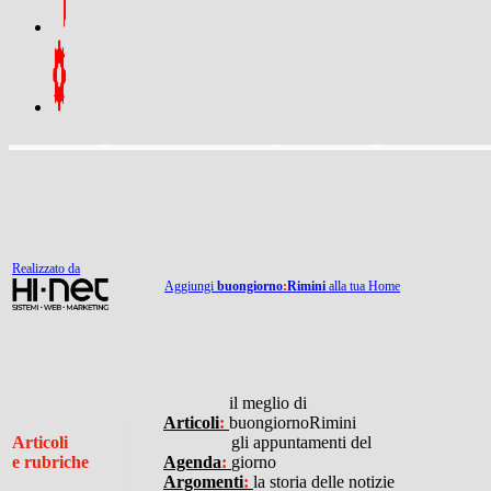
Realizzato da
Aggiungi
buongiorno
:
Rimini
alla tua Home
I
il meglio di
Articoli
:
buongiornoRimini
Articoli
gli appuntamenti del
e rubriche
Agenda
:
giorno
Argomenti
:
la storia delle notizie