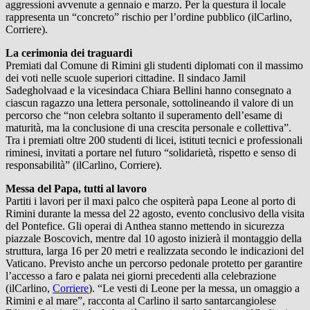
aggressioni avvenute a gennaio e marzo. Per la questura il locale
rappresenta un “concreto” rischio per l’ordine pubblico (ilCarlino,
Corriere).
La cerimonia dei traguardi
Premiati dal Comune di Rimini gli studenti diplomati con il massimo
dei voti nelle scuole superiori cittadine. Il sindaco Jamil
Sadegholvaad e la vicesindaca Chiara Bellini hanno consegnato a
ciascun ragazzo una lettera personale, sottolineando il valore di un
percorso che “non celebra soltanto il superamento dell’esame di
maturità, ma la conclusione di una crescita personale e collettiva”.
Tra i premiati oltre 200 studenti di licei, istituti tecnici e professionali
riminesi, invitati a portare nel futuro “solidarietà, rispetto e senso di
responsabilità” (ilCarlino, Corriere).
Messa del Papa, tutti al lavoro
Partiti i lavori per il maxi palco che ospiterà papa Leone al porto di
Rimini durante la messa del 22 agosto, evento conclusivo della visita
del Pontefice. Gli operai di Anthea stanno mettendo in sicurezza
piazzale Boscovich, mentre dal 10 agosto inizierà il montaggio della
struttura, larga 16 per 20 metri e realizzata secondo le indicazioni del
Vaticano. Previsto anche un percorso pedonale protetto per garantire
l’accesso a faro e palata nei giorni precedenti alla celebrazione
(ilCarlino,
Corriere
). “Le vesti di Leone per la messa, un omaggio a
Rimini e al mare”, racconta al Carlino il sarto santarcangiolese