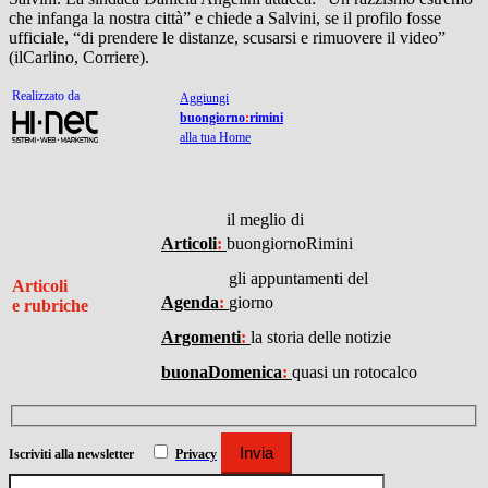
che infanga la nostra città” e chiede a Salvini, se il profilo fosse
ufficiale, “di prendere le distanze, scusarsi e rimuovere il video”
(ilCarlino, Corriere).
Realizzato da
Aggiungi
buongiorno
:
rimini
alla tua Home
il meglio di
I
Articoli
:
buongiornoRimini
gli appuntamenti del
Articoli
Agenda
:
giorno
e rubriche
Argomenti
:
la storia delle notizie
buonaDomenica
:
quasi un rotocalco
Iscriviti
alla newsletter
Privacy