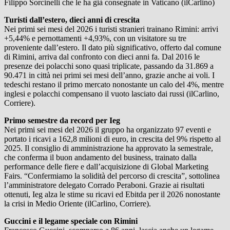
Filippo Sorcinelli che le ha già consegnate in Vaticano (ilCarlino)
Turisti dall’estero, dieci anni di crescita
Nei primi sei mesi del 2026 i turisti stranieri trainano Rimini: arrivi
+5,44% e pernottamenti +4,93%, con un visitatore su tre
proveniente dall’estero. Il dato più significativo, offerto dal comune
di Rimini, arriva dal confronto con dieci anni fa. Dal 2016 le
presenze dei polacchi sono quasi triplicate, passando da 31.869 a
90.471 in città nei primi sei mesi dell’anno, grazie anche ai voli. I
tedeschi restano il primo mercato nonostante un calo del 4%, mentre
inglesi e polacchi compensano il vuoto lasciato dai russi (ilCarlino,
Corriere).
Primo semestre da record per Ieg
Nei primi sei mesi del 2026 il gruppo ha organizzato 97 eventi e
portato i ricavi a 162,8 milioni di euro, in crescita del 9% rispetto al
2025. Il consiglio di amministrazione ha approvato la semestrale,
che conferma il buon andamento del business, trainato dalla
performance delle fiere e dall’acquisizione di Global Marketing
Fairs. “Confermiamo la solidità del percorso di crescita”, sottolinea
l’amministratore delegato Corrado Peraboni. Grazie ai risultati
ottenuti, Ieg alza le stime su ricavi ed Ebitda per il 2026 nonostante
la crisi in Medio Oriente (ilCarlino, Corriere).
Guccini e il legame speciale con Rimini