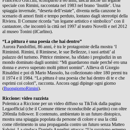
Francesco Guccini, scomparso a 86 anni, lascia anche un legame
speciale con Rimini, raccontata nel 1983 nel brano ‘Inutile’. Una
spiaggia invernale, “deserta dell’estate”, diventa nella canzone lo
scenario di amori finiti e tempo perduto, lontano dagli stereotipi della
Riviera. Il Comune ricorda “un legame artistico e simbolico” con il
cantautore, che incontrò la città nel 1997 al teatro Novelli e nel 2012
al museo Tonini (ilCarlino).
“La pittura è una poesia che hai dentro”
Aurora Pandolfini, 86 anni, è tra le protagoniste della mostra ‘I
Riministi. Rimini, il Riminese, le sue Bellezze, i suoi artisti’ al
palazzo del turismo. Pittrice riminese, ha sfidato i pregiudizi in un
mondo dominato dagli uomini: “Mi guardarono male perché ero una
donna e avevo superato molti pittori uomini”. Allieva di Giorgio
Rinaldini e poi di Mario Massolo, ha collezionato oltre 180 premi tra
il 1974 e il 1984. “La pittura è una poesia che hai dentro di te e che
esprimi coi colori”, racconta. Ancora oggi dipinge ogni giorno
(
BuongiornoRimini
).
Riccione: video razzista
Polemica a Riccione per un video diffuso su TikTok dalla pagina
Legaofficial (che il Comune ritiene riconducibile al partito) con oltre
200mila follower. Il contenuto, ambientato in un futuro distopico,
mostra una spiaggia popolata da persone di colore e usa la città
come riferimento in una propaganda contro un futuro senza Matteo
Salvini. La sindaca Daniela Angelini attacca: “Un razzismo estremo