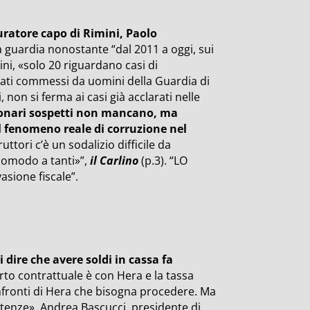
uratore capo di Rimini, Paolo
 guardia nonostante “dal 2011 a oggi, sui
mini, «solo 20 riguardano casi di
tati commessi da uomini della Guardia di
 non si ferma ai casi già acclarati nelle
ionari sospetti non mancano, ma
l fenomeno reale di corruzione nel
ruttori c’è un sodalizio difficile da
comodo a tanti»”,
il Carlino
(p.3). “LO
asione fiscale”.
dire che avere soldi in cassa fa
rto contrattuale è con Hera e la tassa
onfronti di Hera che bisogna procedere. Ma
tenze». Andrea Bascucci, presidente di