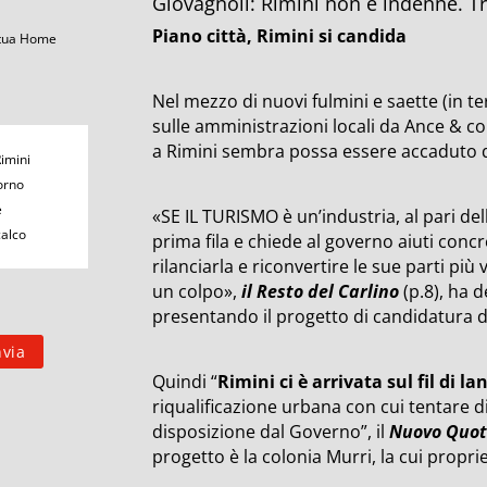
Giovagnoli: Rimini non è indenne. T
Piano città, Rimini si candida
 tua Home
Nel mezzo di nuovi fulmini e saette (in te
sulle amministrazioni locali da Ance & co. 
a Rimini sembra possa essere accaduto 
Rimini
orno
e
«SE IL TURISMO è un’industria, al pari dell’
calco
prima fila e chiede al governo aiuti concre
rilanciarla e riconvertire le sue parti più 
un colpo»,
il Resto del Carlino
(p.8), ha 
presentando il progetto di candidatura de
Quindi “
Rimini ci è arrivata sul fil di la
riqualificazione urbana con cui tentare d
disposizione dal Governo”, il
Nuovo Quot
progetto è la colonia Murri, la cui propri