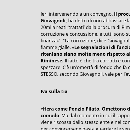
Ieri intervenendo a un convegno,
il proc
Giovagnoli,
ha detto di non abbassare la
20mila reati ‘trattati’ dalla procura di Ri
corruzione e concussione, e tutti sono s
finanza»”. “La corruzione, dice Giovagnoli,
fiamme gialle. «
Le segnalazioni di funz
riteniano siano molte meno rispetto a
Riminese.
Il fatto è che tra corrotti e cor
spezzare. C’è un’omertà di fondo che fa 
STESSO, secondo Giovagnoli, vale per l’ev
Iva sulla tia
«
Hera come Ponzio Pilato. Omettono di 
comodo
. Ma dal momento in cui il rappo
viene riscossa dallo stesso ente è nei c
per convincersene basta guardare le sen