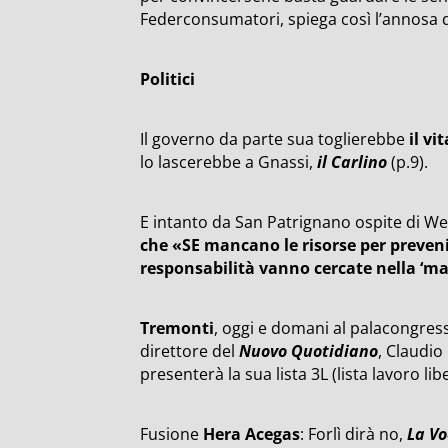
Federconsumatori, spiega così l’annosa 
Politici
Il governo da parte sua toglierebbe
il vi
lo lascerebbe a Gnassi,
il Carlino
(p.9).
E intanto da San Patrignano ospite di WeF
che «SE mancano le risorse per preveni
responsabilità vanno cercate nella ‘ma
Tremonti
, oggi e domani al palacongressi
direttore del
Nuovo Quotidiano
, Claudio 
presenterà la sua lista 3L (lista lavoro libe
Fusione
Hera Acegas
: Forlì dirà no,
La Vo