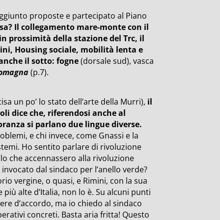
aggiunto proposte e partecipato al Piano
osa? Il collegamento mare-monte con il
n prossimità della stazione del Trc, il
ini, Housing sociale, mobilità lenta e
è anche il sotto: fogne
(dorsale sud), vasca
Romagna
(p.7).
isa un po’ lo stato dell’arte della Murri),
il
li dice che, riferendosi anche al
oranza si parlano due lingue diverse.
roblemi, e chi invece, come Gnassi e la
stemi. Ho sentito parlare di rivoluzione
lo che accennassero alla rivoluzione
 invocato dal sindaco per l’anello verde?
io vergine, o quasi, e Rimini, con la sua
 più alte d’Italia, non lo è. Su alcuni punti
ere d’accordo, ma io chiedo al sindaco
perativi concreti. Basta aria fritta! Questo