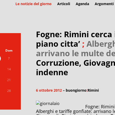
Le notizie del giorno
Articoli
Agenda
Argomenti
Fogne: Rimini cerca 
piano citta’
;
Albergh
arrivano le multe de
Dom
7
Corruzione, Giovagno
indenne
14
21
6 ottobre 2012
– buongiorno
:
Rimini
28
Fogne: Rimini 
Alberghi e tariffe gonfiate: arrivano 