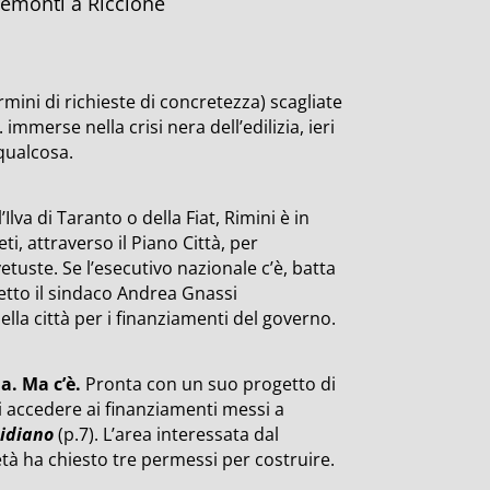
remonti a Riccione
rmini di richieste di concretezza) scagliate
immerse nella crisi nera dell’edilizia, ieri
qualcosa.
Ilva di Taranto o della Fiat, Rimini è in
ti, attraverso il Piano Città, per
vetuste. Se l’esecutivo nazionale c’è, batta
detto il sindaco Andrea Gnassi
lla città per i finanziamenti del governo.
na. Ma c’è.
Pronta con un suo progetto di
i accedere ai finanziamenti messi a
idiano
(p.7). L’area interessata dal
età ha chiesto tre permessi per costruire.