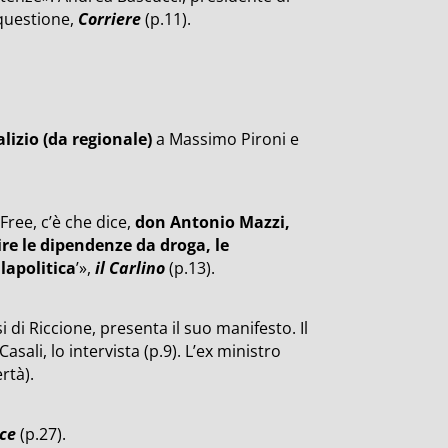
questione,
Corriere
(p.11).
talizio (da regionale)
a Massimo Pironi e
ree, c’è che dice,
don Antonio Mazzi,
re le dipendenze da droga, le
lapolitica
’»,
il Carlino
(p.13).
 di Riccione, presenta il suo manifesto. Il
Casali, lo intervista (p.9). L’ex ministro
rtà).
ce
(p.27).