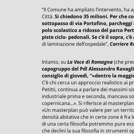
“Il Comune ha ampliato l’intervento, ha 
Città.
Si chiedono 35 milioni. Per che c
sottopasso di via Portofino, parcheggi i
polo scolastico a ridosso del parco Pert
piste ciclo- pedonali. Se c’è il sopra, c’
di laminazione dell’ospedale”,
Corriere 
Intanto, su
La Voce di Romagna
(che prec
capogruppo del Pdl Alessandro Ravaglio
consiglio di giovedì, “«dentro la maggi
C’è chi cerca un approccio realistico ai p
Petitti, continua a parlare dei massimi si
industriale prima e seconda, mancava so
copernicana…». Si riferisce al masterplan
«Un masterplan può valere per un territor
densità abitativa che in certe zone è fra le
di una certa filosofia potremmo pure ess
che declini la sua filosofia in strumenti o