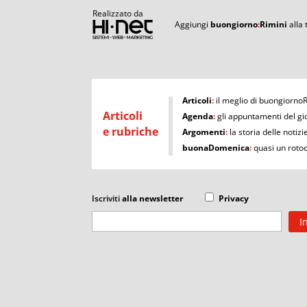
Realizzato da
Aggiungi
buongiorno
:
Rimini
alla
I
Articoli
:
il meglio di buongiorno
Articoli
Agenda
:
gli appuntamenti del gi
e rubriche
Argomenti
:
la storia delle notizi
buonaDomenica
:
quasi un roto
Iscriviti
alla newsletter
Privacy