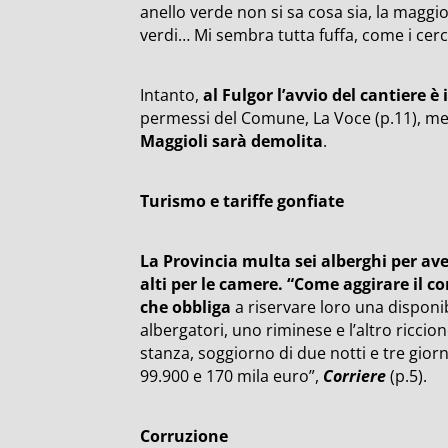
anello verde non si sa cosa sia, la maggi
verdi… Mi sembra tutta fuffa, come i cerc
Intanto,
al Fulgor l’avvio del cantiere è 
permessi del Comune, La Voce (p.11), me
Maggioli sarà demolita
.
Turismo e tariffe gonfiate
La Provincia multa sei alberghi per av
alti per le camere. “Come aggirare il co
che obbliga
a riservare loro una disponi
albergatori, uno riminese e l’altro ricci
stanza, soggiorno di due notti e tre gior
99.900 e 170 mila euro”,
Corriere
(p.5).
Corruzione