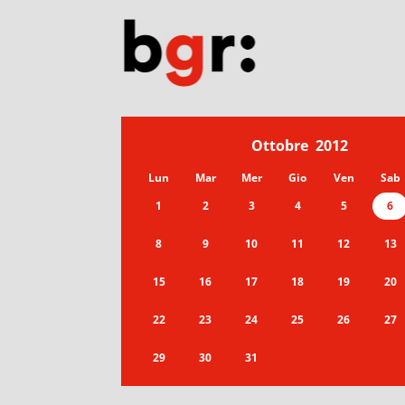
Ottobre
2012
Lun
Mar
Mer
Gio
Ven
Sab
1
2
3
4
5
6
8
9
10
11
12
13
15
16
17
18
19
20
22
23
24
25
26
27
29
30
31