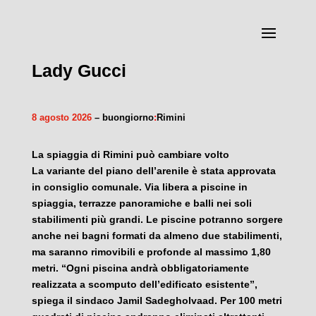
Ok piscine in spiaggia
;
SanPa al centro dell'Europa
;
Lady Gucci
8 agosto 2026
– buongiorno
:
Rimini
La spiaggia di Rimini può cambiare volto
La variante del piano dell’arenile è stata approvata
in consiglio comunale. Via libera a piscine in
spiaggia, terrazze panoramiche e balli nei soli
stabilimenti più grandi. Le piscine potranno sorgere
anche nei bagni formati da almeno due stabilimenti,
ma saranno rimovibili e profonde al massimo 1,80
metri. “Ogni piscina andrà obbligatoriamente
realizzata a scomputo dell’edificato esistente”,
spiega il sindaco Jamil Sadegholvaad. Per 100 metri