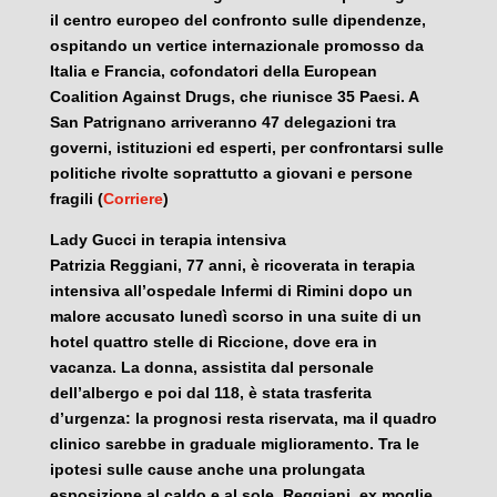
il centro europeo del confronto sulle dipendenze,
ospitando un vertice internazionale promosso da
Italia e Francia, cofondatori della European
Coalition Against Drugs, che riunisce 35 Paesi. A
San Patrignano arriveranno 47 delegazioni tra
governi, istituzioni ed esperti, per confrontarsi sulle
politiche rivolte soprattutto a giovani e persone
fragili (
Corriere
)
Lady Gucci in terapia intensiva
Patrizia Reggiani, 77 anni, è ricoverata in terapia
intensiva all’ospedale Infermi di Rimini dopo un
malore accusato lunedì scorso in una suite di un
hotel quattro stelle di Riccione, dove era in
vacanza. La donna, assistita dal personale
dell’albergo e poi dal 118, è stata trasferita
d’urgenza: la prognosi resta riservata, ma il quadro
clinico sarebbe in graduale miglioramento. Tra le
ipotesi sulle cause anche una prolungata
esposizione al caldo e al sole. Reggiani, ex moglie