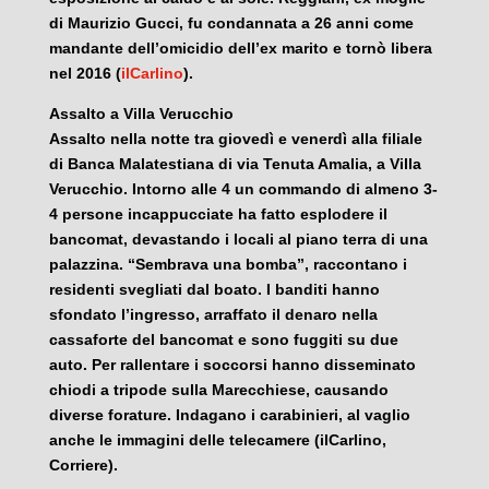
di Maurizio Gucci, fu condannata a 26 anni come
mandante dell’omicidio dell’ex marito e tornò libera
nel 2016 (
ilCarlino
).
Assalto a Villa Verucchio
Assalto nella notte tra giovedì e venerdì alla filiale
di Banca Malatestiana di via Tenuta Amalia, a Villa
Verucchio. Intorno alle 4 un commando di almeno 3-
4 persone incappucciate ha fatto esplodere il
bancomat, devastando i locali al piano terra di una
palazzina. “Sembrava una bomba”, raccontano i
residenti svegliati dal boato. I banditi hanno
sfondato l’ingresso, arraffato il denaro nella
cassaforte del bancomat e sono fuggiti su due
auto. Per rallentare i soccorsi hanno disseminato
chiodi a tripode sulla Marecchiese, causando
diverse forature. Indagano i carabinieri, al vaglio
anche le immagini delle telecamere (ilCarlino,
Corriere).