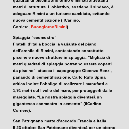
quadrati di piscina andranno eliminati altrettanti
metri di strutture. L’obiettivo, sostiene il sindaco, è
adeguare Rimini a un turismo cambiato, evitando
nuova cementificazione (ilCarlino,
Corriere,
BuongiornoRimini
).
Spiaggia “ecomostro”
Fratelli d’Italia boccia la variante del piano
dell’arenile di Rimini, contestando soprattutto
piscine e nuove strutture in spiaggia. “Migliaia di
metri quadrati di spiaggia potranno essere coperti
da piscine”, attacca il capogruppo Gioenzo Renzi,
parlando di cementificazione. Carlo Rufo Spina
critica inoltre l’obbligo di realizzare i manufatti a
1,91 metri sul livello del mare, per proteggerli dalle
mareggiate. “La nostra spiaggia diventerà un
gigantesco ecomostro in cemento” (ilCarlino,
Corriere).
San Patrignano mette d’accordo Francia e Italia
Il 23 ottobre San Patrignano diventerà per un giorno