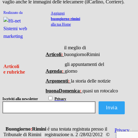
vaglio anche le immagini delle telecamere (ilCarlino, Corriere).
Realizzato da
Aggiungi
buongiorno
:
rimini
alla tua Home
il meglio di
I
Articoli
:
buongiornoRimini
gli appuntamenti del
Articoli
Agenda
:
giorno
e rubriche
Argomenti
:
la storia delle notizie
buonaDomenica
:
quasi un rotocalco
Iscriviti
alla newsletter
Privacy
Buongiorno
:
Rimini
é una testata registrata presso il
Privacy
|
Tribunale di Rimini
|
registrazione n. 2 /28/02/2012
|
©
Credits