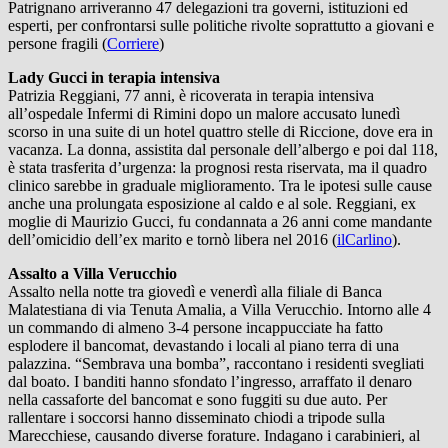
Patrignano arriveranno 47 delegazioni tra governi, istituzioni ed
esperti, per confrontarsi sulle politiche rivolte soprattutto a giovani e
persone fragili (
Corriere
)
Lady Gucci in terapia intensiva
Patrizia Reggiani, 77 anni, è ricoverata in terapia intensiva
all’ospedale Infermi di Rimini dopo un malore accusato lunedì
scorso in una suite di un hotel quattro stelle di Riccione, dove era in
vacanza. La donna, assistita dal personale dell’albergo e poi dal 118,
è stata trasferita d’urgenza: la prognosi resta riservata, ma il quadro
clinico sarebbe in graduale miglioramento. Tra le ipotesi sulle cause
anche una prolungata esposizione al caldo e al sole. Reggiani, ex
moglie di Maurizio Gucci, fu condannata a 26 anni come mandante
dell’omicidio dell’ex marito e tornò libera nel 2016 (
ilCarlino
).
Assalto a Villa Verucchio
Assalto nella notte tra giovedì e venerdì alla filiale di Banca
Malatestiana di via Tenuta Amalia, a Villa Verucchio. Intorno alle 4
un commando di almeno 3-4 persone incappucciate ha fatto
esplodere il bancomat, devastando i locali al piano terra di una
palazzina. “Sembrava una bomba”, raccontano i residenti svegliati
dal boato. I banditi hanno sfondato l’ingresso, arraffato il denaro
nella cassaforte del bancomat e sono fuggiti su due auto. Per
rallentare i soccorsi hanno disseminato chiodi a tripode sulla
Marecchiese, causando diverse forature. Indagano i carabinieri, al