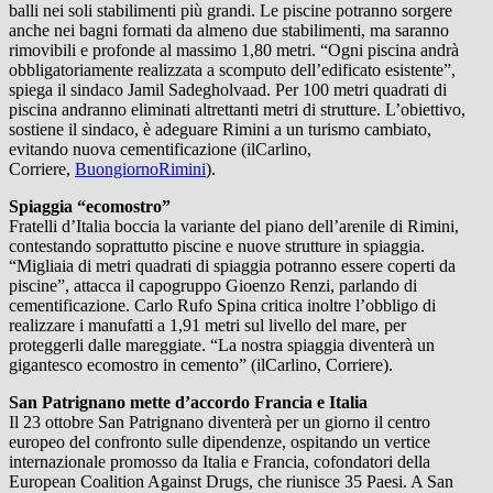
balli nei soli stabilimenti più grandi. Le piscine potranno sorgere
anche nei bagni formati da almeno due stabilimenti, ma saranno
rimovibili e profonde al massimo 1,80 metri. “Ogni piscina andrà
obbligatoriamente realizzata a scomputo dell’edificato esistente”,
spiega il sindaco Jamil Sadegholvaad. Per 100 metri quadrati di
piscina andranno eliminati altrettanti metri di strutture. L’obiettivo,
sostiene il sindaco, è adeguare Rimini a un turismo cambiato,
evitando nuova cementificazione (ilCarlino,
Corriere,
BuongiornoRimini
).
Spiaggia “ecomostro”
Fratelli d’Italia boccia la variante del piano dell’arenile di Rimini,
contestando soprattutto piscine e nuove strutture in spiaggia.
“Migliaia di metri quadrati di spiaggia potranno essere coperti da
piscine”, attacca il capogruppo Gioenzo Renzi, parlando di
cementificazione. Carlo Rufo Spina critica inoltre l’obbligo di
realizzare i manufatti a 1,91 metri sul livello del mare, per
proteggerli dalle mareggiate. “La nostra spiaggia diventerà un
gigantesco ecomostro in cemento” (ilCarlino, Corriere).
San Patrignano mette d’accordo Francia e Italia
Il 23 ottobre San Patrignano diventerà per un giorno il centro
europeo del confronto sulle dipendenze, ospitando un vertice
internazionale promosso da Italia e Francia, cofondatori della
European Coalition Against Drugs, che riunisce 35 Paesi. A San