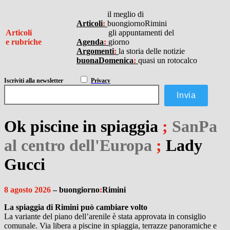
I
il meglio di
Articoli
:
buongiornoRimini
Articoli
gli appuntamenti del
e rubriche
Agenda
:
giorno
Argomenti
:
la storia delle notizie
buonaDomenica
:
quasi un rotocalco
Iscriviti
alla newsletter
Privacy
Ok piscine in spiaggia
;
SanPa
al centro dell'Europa
;
Lady
Gucci
8 agosto 2026
– buongiorno
:
Rimini
La spiaggia di Rimini può cambiare volto
La variante del piano dell’arenile è stata approvata in consiglio
comunale. Via libera a piscine in spiaggia, terrazze panoramiche e