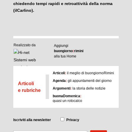
chiedendo tempi rapidi e retroattività della norma
(ilCarlino).
Realizzato da
Aggiungi
buongiorno
:
rimini
alla tua Home
I
Articoli
:
il meglio di buongiornoRimini
Agenda
:
gli appuntamenti del giorno
Articoli
Argomenti
:
la storia delle notizie
e rubriche
buonaDomenica
:
quasi un rotocalco
Iscriviti
alla newsletter
Privacy