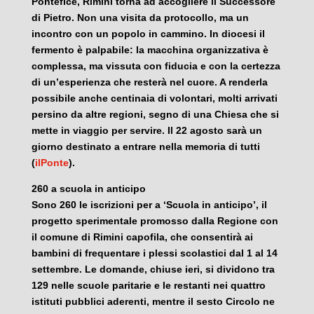
Pontefice, Rimini torna ad accogliere il Successore
di Pietro. Non una visita da protocollo, ma un
incontro con un popolo in cammino. In diocesi il
fermento è palpabile: la macchina organizzativa è
complessa, ma vissuta con fiducia e con la certezza
di un’esperienza che resterà nel cuore. A renderla
possibile anche centinaia di volontari, molti arrivati
persino da altre regioni, segno di una Chiesa che si
mette in viaggio per servire. Il 22 agosto sarà un
giorno destinato a entrare nella memoria di tutti
(
ilPonte
).
260 a scuola in anticipo
Sono 260 le iscrizioni per a ‘Scuola in anticipo’, il
progetto sperimentale promosso dalla Regione con
il comune di Rimini capofila, che consentirà ai
bambini di frequentare i plessi scolastici dal 1 al 14
settembre. Le domande, chiuse ieri, si dividono tra
129 nelle scuole paritarie e le restanti nei quattro
istituti pubblici aderenti, mentre il sesto Circolo ne