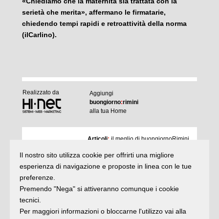
«Chiediamo che la maternità sia trattata con la
serietà che merita», affermano le firmatarie,
chiedendo tempi rapidi e retroattività della norma
(ilCarlino).
Realizzato da
Aggiungi
buongiorno
:
rimini
alla tua Home
I
Articoli
:
il meglio di buongiornoRimini
Agenda
:
gli appuntamenti del giorno
Il nostro sito utilizza cookie per offrirti una migliore
Articoli
Argomenti
:
la storia delle notizie
esperienza di navigazione e proposte in linea con le tue
e rubriche
preferenze.
buonaDomenica
:
quasi un rotocalco
Premendo "Nega" si attiveranno comunque i cookie
tecnici.
Per maggiori informazioni o bloccarne l'utilizzo vai alla
Iscriviti
alla newsletter
Privacy