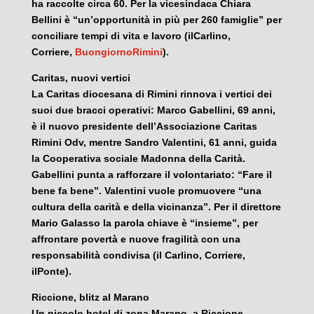
ha raccolte circa 60. Per la vicesindaca Chiara
Bellini è “un’opportunità in più per 260 famiglie” per
conciliare tempi di vita e lavoro (ilCarlino,
Corriere,
BuongiornoRimini
).
Caritas, nuovi vertici
La Caritas diocesana di Rimini rinnova i vertici dei
suoi due bracci operativi: Marco Gabellini, 69 anni,
è il nuovo presidente dell’Associazione Caritas
Rimini Odv, mentre Sandro Valentini, 61 anni, guida
la Cooperativa sociale Madonna della Carità.
Gabellini punta a rafforzare il volontariato: “Fare il
bene fa bene”. Valentini vuole promuovere “una
cultura della carità e della vicinanza”. Per il direttore
Mario Galasso la parola chiave è “insieme”, per
affrontare povertà e nuove fragilità con una
responsabilità condivisa (il Carlino, Corriere,
ilPonte).
Riccione, blitz al Marano
Un piccolo hotel di zona Marano, a Riccione,