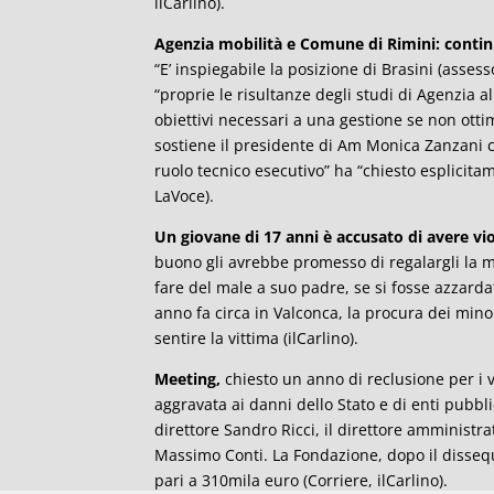
ilCarlino).
Agenzia mobilità e Comune di Rimini: contin
“E’ inspiegabile la posizione di Brasini (asse
“proprie le risultanze degli studi di Agenzia al
obiettivi necessari a una gestione se non ott
sostiene il presidente di Am Monica Zanzani 
ruolo tecnico esecutivo” ha “chiesto esplicitam
LaVoce).
Un giovane di 17 anni è accusato di avere vio
buono gli avrebbe promesso di regalargli la m
fare del male a suo padre, se si fosse azzardat
anno fa circa in Valconca, la procura dei mino
sentire la vittima (ilCarlino).
Meeting,
chiesto un anno di reclusione per i ver
aggravata ai danni dello Stato e di enti pubblic
direttore Sandro Ricci, il direttore amministr
Massimo Conti. La Fondazione, dopo il dissequ
pari a 310mila euro (Corriere, ilCarlino).