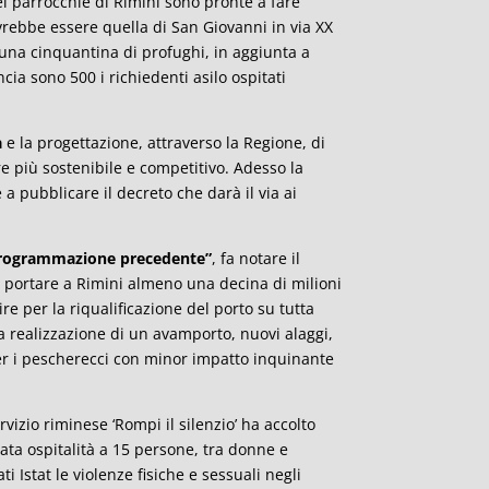
ei parrocchie di Rimini sono pronte a fare
vrebbe essere quella di San Giovanni in via XX
una cinquantina di profughi, in aggiunta a
ncia sono 500 i richiedenti asilo ospitati
a
e la progettazione, attraverso la Regione, di
tore più sostenibile e competitivo. Adesso la
a pubblicare il decreto che darà il via ai
la programmazione precedente”
, fa notare il
 portare a Rimini almeno una decina di milioni
ire per la riqualificazione del porto su tutta
 la realizzazione di un avamporto, nuovi alaggi,
er i pescherecci con minor impatto inquinante
rvizio riminese ‘Rompi il silenzio’ ha accolto
 data ospitalità a 15 persone, tra donne e
i Istat le violenze fisiche e sessuali negli