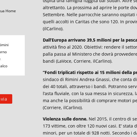
ospita una famiglia fuggita dal Sudan. Altre s
altrettanto. La prossima ad aprire le porte do
 tua Home
Settembre. Nelle parrocchie saranno ospitati 
quelli accolti in Caritas che sono 120. In provi
(ilCarlino).
Dall’Europa arrivano 39,5 milioni per la pesc
Rimini
attività fino al 2020. Obiettivi: rendere il set
orno
palla passa al Ministero che dovrà provvedere 
e
bandi (LaVoce, Corriere, ilCarlino).
calco
“Fondi triplicati rispetto ai 15 milioni del
sindaco di Rimini Andrea Gnassi, che conta di
dei 40 totali, attraverso i bandi. Potranno serv
l’asta fluviale, con la sua messa in sicurezza,
ma anche la possibilità di comprare motori p
(Corriere, ilCarlino).
Violenza sulle donne.
Nel 2015, il centro di se
173 vittime, con oltre 120 nuovi casi. E’ stata
minori, per un totale di 928 notti. Secondo i dat