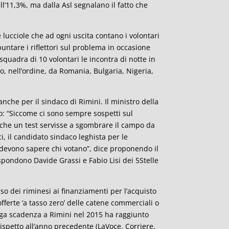
l’11,3%, ma dalla Asl segnalano il fatto che
 lucciole che ad ogni uscita contano i volontari
untare i riflettori sul problema in occasione
squadra di 10 volontari le incontra di notte in
o, nell’ordine, da Romania, Bulgaria, Nigeria,
anche per il sindaco di Rimini. Il ministro della
o: “Siccome ci sono sempre sospetti sul
he un test servisse a sgombrare il campo da
cci, il candidato sindaco leghista per le
 devono sapere chi votano”, dice proponendo il
ispondono Davide Grassi e Fabio Lisi dei 5Stelle
rso dei riminesi ai finanziamenti per l’acquisto
offerte ‘a tasso zero’ delle catene commerciali o
unga scadenza a Rimini nel 2015 ha raggiunto
rispetto all’anno precedente (LaVoce, Corriere,