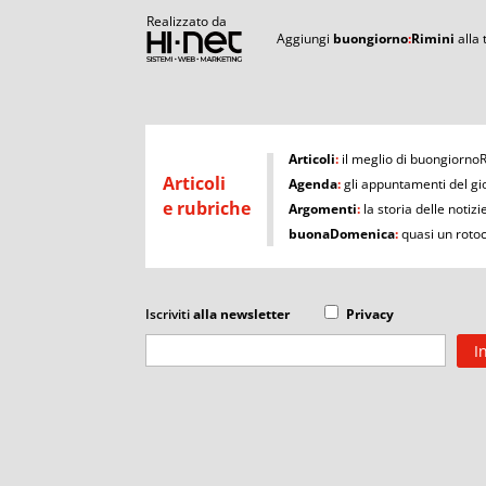
Realizzato da
Aggiungi
buongiorno
:
Rimini
alla
I
Articoli
:
il meglio di buongiorno
Articoli
Agenda
:
gli appuntamenti del gi
e rubriche
Argomenti
:
la storia delle notizi
buonaDomenica
:
quasi un roto
Iscriviti
alla newsletter
Privacy