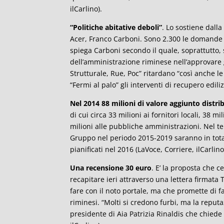
ilCarlino).
“Politiche abitative deboli”
. Lo sostiene dalla
Acer, Franco Carboni. Sono 2.300 le domande p
spiega Carboni secondo il quale, soprattutto,
dell’amministrazione riminese nell’approvare g
Strutturale, Rue, Poc” ritardano “così anche le 
“Fermi al palo” gli interventi di recupero ediliz
Nel 2014 88 milioni di valore aggiunto distr
di cui circa 33 milioni ai fornitori locali, 38 mil
milioni alle pubbliche amministrazioni. Nel terr
Gruppo nel periodo 2015-2019 saranno in totale
pianificati nel 2016 (LaVoce, Corriere, ilCarlino
Una recensione 30 euro
. E’ la proposta che ce
recapitare ieri attraverso una lettera firmata
fare con il noto portale, ma che promette di far
riminesi. “Molti si credono furbi, ma la reput
presidente di Aia Patrizia Rinaldis che chiede 