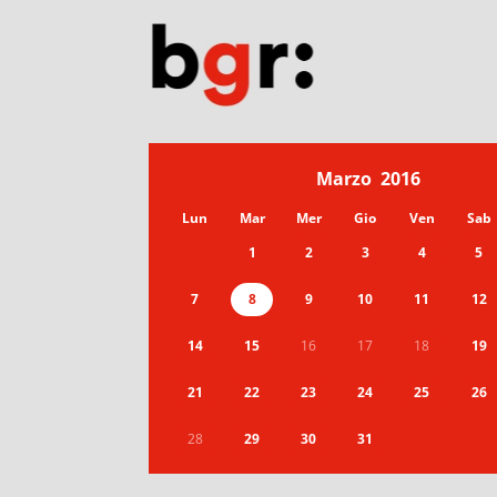
Marzo
2016
Lun
Mar
Mer
Gio
Ven
Sab
1
2
3
4
5
7
8
9
10
11
12
14
15
16
17
18
19
21
22
23
24
25
26
28
29
30
31