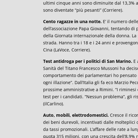
ultimi cinque anni sono diminuite dal 13,3% al
sono diventate “più pesanti” (Corriere).
Cento ragazze in una notte.
E’ il numero delle
dell’associazione Papa Giovanni, tentando di p
della Giornata internazionale della donna. La 
strada. Hanno tra i 18 e i 24 anni e provengon
Cina (LaVoce, Corriere).
Test antidroga per i politici di San Marino.
E 
Sanità del Titano Francesco Mussoni ha decis
comportamento dei parlamentari ho pensato c
ogni illazione”. Dall’Italia gli fa eco Marzio Pe
prossime amministrative a Rimini. “I riminesi
test per i candidati. “Nessun problema”, gli r
(ilCarlino).
Auto, mobili, elettrodomestici.
Cresce il rico
dei beni durevoli, incentivati dalle molteplici 
da tassi promozionali. L’affare delle rate a l
quota 315 milioni, con una crescita dell’8,9% 