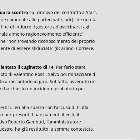
ua lo scontro
sul rinnovo del contratto a Start.
ssore comunale alle partecipate, ndr) che non fa
 fine di indurre il gestore ad avvicinarsi agli
imale almeno ragionevolmente efficiente”,
che “non trovando riconoscimento del proprio
ente di essere sfiduciata” (ilCarlino, Corriere,
lentato il
cuginetto di 14
. Per farlo stare
oto di Valentino Rossi. Salvo poi minacciare di
o a raccontarlo in giro. Sul fatto, avvenuto un
ri ha chiesto un incidente probatorio per
tici. Ieri alla sbarra con l’accusa di truffa
i per presunti finanziamenti illeciti, il
ativo Roberto Gambuti, l’amministratore
estro, ha già restituito la somma contestata,