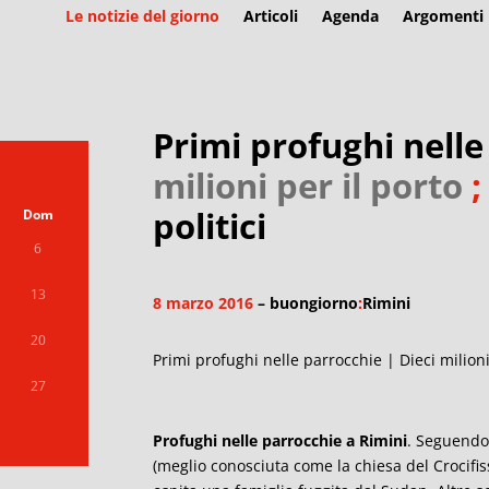
Le notizie del giorno
Articoli
Agenda
Argomenti
Primi profughi nelle
milioni per il porto
politici
Dom
6
13
8 marzo 2016
– buongiorno
:
Rimini
20
Primi profughi nelle parrocchie | Dieci milioni 
27
Profughi nelle parrocchie a Rimini
. Seguendo 
(meglio conosciuta come la chiesa del Crocifiss