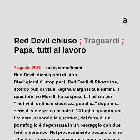
Red Devil chiuso
;
Traguardi
;
Papa, tutti al lavoro
7 agosto 2026
– buongiorno
:
Rimini
Red Devil, dieci giorni di stop
Dieci giorni di stop per il Red Devil di Rivazzurra,
storico pub di viale Regina Margherita a Rimini. Il
questore Ivo Morelli ha sospeso la licenza per
“motivi di ordine e sicurezza pubblica” dopo una
serie di violenze culminate il 14 luglio, quando una
lite nata, secondo la questura, dal furto di un
portafoglio è degenerata in un pestaggio con due
feriti e denunce. Nel provvedimento pesano anche
altre due aggressioni avvenute a gennaio e marzo.