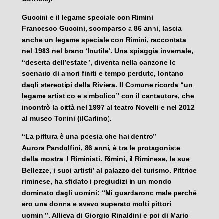
Guccini e il legame speciale con Rimini
Francesco Guccini, scomparso a 86 anni, lascia
anche un legame speciale con Rimini, raccontata
nel 1983 nel brano ‘Inutile’. Una spiaggia invernale,
“deserta dell’estate”, diventa nella canzone lo
scenario di amori finiti e tempo perduto, lontano
dagli stereotipi della Riviera. Il Comune ricorda “un
legame artistico e simbolico” con il cantautore, che
incontrò la città nel 1997 al teatro Novelli e nel 2012
al museo Tonini (ilCarlino).
“La pittura è una poesia che hai dentro”
Aurora Pandolfini, 86 anni, è tra le protagoniste
della mostra ‘I Riministi. Rimini, il Riminese, le sue
Bellezze, i suoi artisti’ al palazzo del turismo. Pittrice
riminese, ha sfidato i pregiudizi in un mondo
dominato dagli uomini: “Mi guardarono male perché
ero una donna e avevo superato molti pittori
uomini”. Allieva di Giorgio Rinaldini e poi di Mario