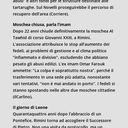
abusi” e altri fondi per le strutture destinate alle
tartarughe. Sul Novelli proseguirebbe il percorso di
recupero dell’area (Corriere).
Moschea chiusa, parla l’imam
Dopo 22 anni chiude definitivamente la moschea Al
Tawhid di corso Giovanni XXIII, a Rimini.
L’associazione attribuisce lo stop all’aumento dei
fedeli, ai problemi di gestione e al clima politico
“infiammato e divisivo”, escludendo che abbiano
pesato gli abusi edilizi. L’ex imam Omar Farouk
ammette: “La colpa è soprattutto nostra”, perché il
trasferimento in una sede più adatta, nonostante
vari tentativi, “non è mai andato in porto”. I fedeli si
stanno spostando nelle altre due moschee cittadine
(ilCarlino).
Il giorno di Leone
Quarantaquattro anni dopo l’abbraccio di un
Pontefice, Rimini torna ad accogliere il Successore
di Pietro. Non una visita da protocollo, ma un