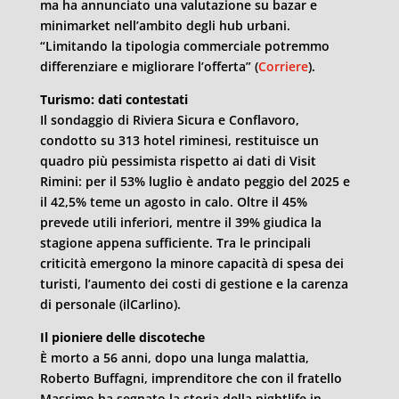
ma ha annunciato una valutazione su bazar e
minimarket nell’ambito degli hub urbani.
“Limitando la tipologia commerciale potremmo
differenziare e migliorare l’offerta” (
Corriere
).
Turismo: dati contestati
Il sondaggio di Riviera Sicura e Conflavoro,
condotto su 313 hotel riminesi, restituisce un
quadro più pessimista rispetto ai dati di Visit
Rimini: per il 53% luglio è andato peggio del 2025 e
il 42,5% teme un agosto in calo. Oltre il 45%
prevede utili inferiori, mentre il 39% giudica la
stagione appena sufficiente. Tra le principali
criticità emergono la minore capacità di spesa dei
turisti, l’aumento dei costi di gestione e la carenza
di personale (ilCarlino).
Il pioniere delle discoteche
È morto a 56 anni, dopo una lunga malattia,
Roberto Buffagni, imprenditore che con il fratello
Massimo ha segnato la storia della nightlife in