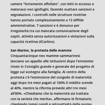
camere “fortemente affollate”, con letti in eccesso e
materassi non ignifughi, facendo scattare sanzioni e
segnalazioni. I controlli nelle strutture ricettive
hanno portato complessivamente a 13 diffide
amministrative, 7 sanzioni e 6 denunce per
irregolarità tra cui mancata comunicazione degli
ospiti, attività senza autorizzazioni e violazioni sulla
capacità ricettiva (ilCarlino).
San Marino, la protesta delle mamme
Cinquantacinque neo mamme sammarinesi
lanciano un appello alle istituzioni dopo l’ennesimo
rinvio in Consiglio grande e generale del progetto di
legge sul sostegno alla famiglia. Al centro della
protesta c’è l’estensione del congedo di maternità:
oggi dopo tre mesi pagati al 100% il reddito scende
al 40%, mentre la riforma prevede altri tre mesi
all’80%. «Chiediamo che la maternità sia trattata
con la serietà che merita», affermano le firmatarie,
chiedendo tempi rapidi e retroattività della norma