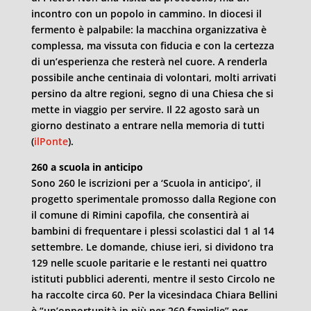
incontro con un popolo in cammino. In diocesi il
fermento è palpabile: la macchina organizzativa è
complessa, ma vissuta con fiducia e con la certezza
di un’esperienza che resterà nel cuore. A renderla
possibile anche centinaia di volontari, molti arrivati
persino da altre regioni, segno di una Chiesa che si
mette in viaggio per servire. Il 22 agosto sarà un
giorno destinato a entrare nella memoria di tutti
(
ilPonte
).
260 a scuola in anticipo
Sono 260 le iscrizioni per a ‘Scuola in anticipo’, il
progetto sperimentale promosso dalla Regione con
il comune di Rimini capofila, che consentirà ai
bambini di frequentare i plessi scolastici dal 1 al 14
settembre. Le domande, chiuse ieri, si dividono tra
129 nelle scuole paritarie e le restanti nei quattro
istituti pubblici aderenti, mentre il sesto Circolo ne
ha raccolte circa 60. Per la vicesindaca Chiara Bellini
è “un’opportunità in più per 260 famiglie” per