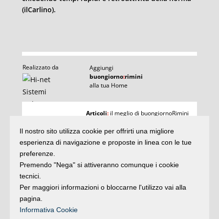
(ilCarlino).
Realizzato da
Aggiungi
buongiorno
:
rimini
alla tua Home
I
Articoli
:
il meglio di buongiornoRimini
Agenda
:
gli appuntamenti del giorno
Articoli
Il nostro sito utilizza cookie per offrirti una migliore
Argomenti
:
la storia delle notizie
e rubriche
esperienza di navigazione e proposte in linea con le tue
buonaDomenica
:
preferenze.
quasi un rotocalco
Premendo "Nega" si attiveranno comunque i cookie
tecnici.
Per maggiori informazioni o bloccarne l'utilizzo vai alla
Iscriviti
alla newsletter
Privacy
pagina.
Informativa Cookie