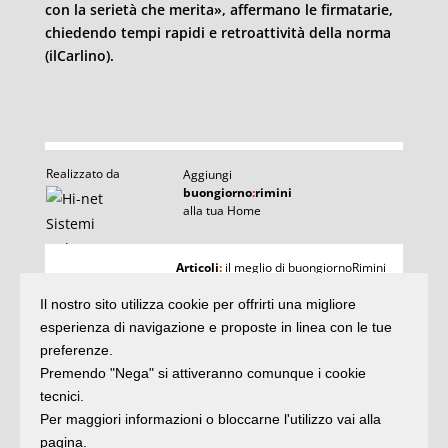
con la serietà che merita», affermano le firmatarie,
chiedendo tempi rapidi e retroattività della norma
(ilCarlino).
Realizzato da
Aggiungi
buongiorno
:
rimini
alla tua Home
I
Articoli
:
il meglio di buongiornoRimini
Agenda
:
gli appuntamenti del giorno
Articoli
Il nostro sito utilizza cookie per offrirti una migliore
Argomenti
:
la storia delle notizie
e rubriche
esperienza di navigazione e proposte in linea con le tue
buonaDomenica
:
preferenze.
quasi un rotocalco
Premendo "Nega" si attiveranno comunque i cookie
tecnici.
Per maggiori informazioni o bloccarne l'utilizzo vai alla
Iscriviti
alla newsletter
Privacy
pagina.