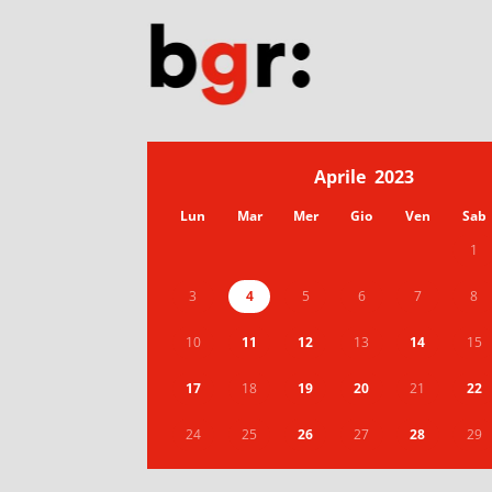
Aprile
2023
Lun
Mar
Mer
Gio
Ven
Sab
1
3
4
5
6
7
8
10
11
12
13
14
15
17
18
19
20
21
22
24
25
26
27
28
29