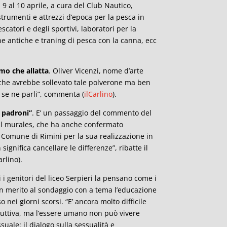
al 9 al 10 aprile, a cura del Club Nautico,
trumenti e attrezzi d’epoca per la pesca in
catori e degli sportivi, laboratori per la
che antiche e traning di pesca con la canna, ecc
omo che allatta
. Oliver Vicenzi, nome d’arte
che avrebbe sollevato tale polverone ma ben
e se ne parli”, commenta (
ilCarlino
).
 padroni”
. E’ un passaggio del commento del
ul murales, che ha anche confermato
al Comune di Rimini per la sua realizzazione in
 significa cancellare le differenze”, ribatte il
rlino).
 i genitori del liceo Serpieri la pensano come i
 in merito al sondaggio con a tema l’educazione
 nei giorni scorsi. “E’ ancora molto difficile
ruttiva, ma l’essere umano non può vivere
ale: il dialogo sulla sessualità e