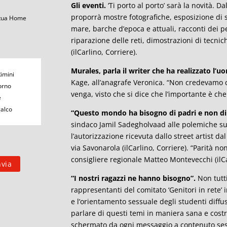
Gli eventi.
‘Ti porto al porto’ sarà la novità. D
proporrà mostre fotografiche, esposizione di s
 tua Home
mare, barche d’epoca e attuali, racconti dei pes
riparazione delle reti, dimostrazioni di tecni
(ilCarlino, Corriere).
Murales, parla il writer che ha realizzato l’u
Rimini
Kage, all’anagrafe Veronica. “Non credevamo 
orno
venga, visto che si dice che l’importante è ch
e
calco
“Questo mondo ha bisogno di padri e non di
sindaco Jamil Sadegholvaad alle polemiche s
l’autorizzazione ricevuta dallo street artist d
via Savonarola (ilCarlino, Corriere). “Parità non
consigliere regionale Matteo Montevecchi (ilCa
“I nostri ragazzi ne hanno bisogno”.
Non tutti
rappresentanti del comitato ‘Genitori in rete’
e l’orientamento sessuale degli studenti diffuso
parlare di questi temi in maniera sana e cost
schermato da ogni messaggio a contenuto sessu