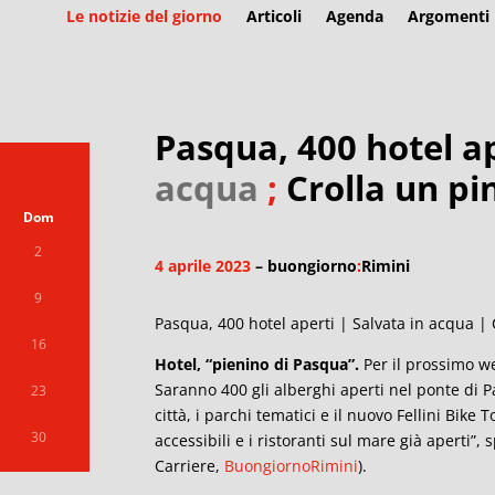
Le notizie del giorno
Articoli
Agenda
Argomenti
Pasqua, 400 hotel a
acqua
;
Crolla un pi
Dom
2
4 aprile 2023
– buongiorno
:
Rimini
9
Pasqua, 400 hotel aperti | Salvata in acqua | 
16
Hotel, “pienino di Pasqua”.
Per il prossimo we
Saranno 400 gli alberghi aperti nel ponte di P
23
città, i parchi tematici e il nuovo Fellini Bik
30
accessibili e i ristoranti sul mare già aperti”
Carriere,
BuongiornoRimini
).