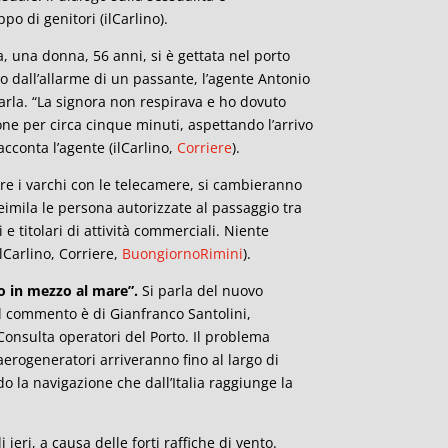
po di genitori (ilCarlino).
na, una donna, 56 anni, si è gettata nel porto
to dall’allarme di un passante, l’agente Antonio
varla. “La signora non respirava e ho dovuto
one per circa cinque minuti, aspettando l’arrivo
acconta l’agente (ilCarlino,
Corriere
).
re i varchi con le telecamere, si cambieranno
eimila le persona autorizzate al passaggio tra
i e titolari di attività commerciali. Niente
lCarlino, Corriere,
BuongiornoRimini
).
o in mezzo al mare”.
Si parla del nuovo
Il commento è di Gianfranco Santolini,
Consulta operatori del Porto. Il problema
 aerogeneratori arriveranno fino al largo di
o la navigazione che dall’Italia raggiunge la
di ieri, a causa delle forti raffiche di vento.