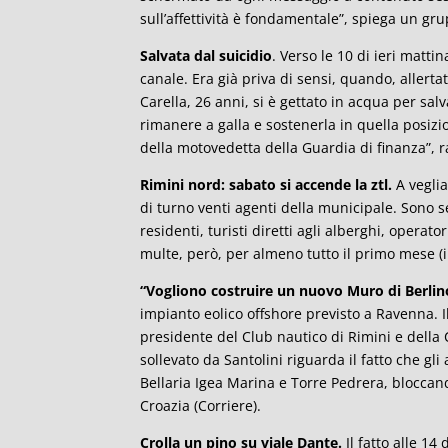
sull’affettività è fondamentale”, spiega un grup
Salvata dal suicidio
. Verso le 10 di ieri matti
canale. Era già priva di sensi, quando, allerta
Carella, 26 anni, si è gettato in acqua per sal
rimanere a galla e sostenerla in quella posizi
della motovedetta della Guardia di finanza”, r
Rimini nord: sabato si accende la ztl.
A veglia
di turno venti agenti della municipale. Sono s
residenti, turisti diretti agli alberghi, operator
multe, però, per almeno tutto il primo mese (i
“Vogliono costruire un nuovo Muro di Berlin
impianto eolico offshore previsto a Ravenna. 
presidente del Club nautico di Rimini e della 
sollevato da Santolini riguarda il fatto che gli
Bellaria Igea Marina e Torre Pedrera, bloccand
Croazia (Corriere).
Crolla un pino su viale Dante.
Il fatto alle 14 