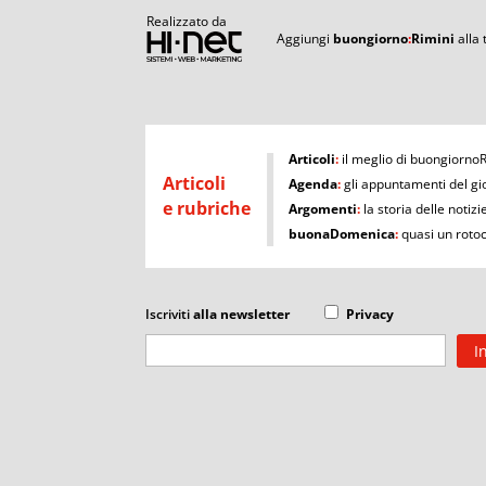
Realizzato da
Aggiungi
buongiorno
:
Rimini
alla
I
Articoli
:
il meglio di buongiorno
Articoli
Agenda
:
gli appuntamenti del gi
e rubriche
Argomenti
:
la storia delle notizi
buonaDomenica
:
quasi un roto
Iscriviti
alla newsletter
Privacy