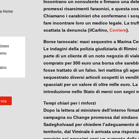
Incontrano un consulente e firmano una del
promessi risarcimenti faraonici, e questa cosa
tua Home
Chiamano i carabinieri che confermano i sospe
fare incontrare loro un medico legale. La truf
scattata la denuncia (ilCarlino,
Corriere
).
Borse taroccate: maxi sequestro a Marina Ce
Rimini
Le indagini della polizia giudiziaria di
Rimini
orno
parte di un cliente di un noto negozio di vial
e
comprato per 300 euro una borsa che sarebbe
alco
fosse trattato di un falso. Ieri mattina gli a
sequestrato diversi articoli sospetti in vendit
spacciati per un valore di oltre mille euro. 
introduzione nello Stato di merci con segni me
Tempi chiari per i rinforzi
Dopo la lettera al ministero dell’interno firma
campagna su Change promossa dal sindaco e 
Sadegholvaad per chiedere l’adeguamento degl
territorio, dal Viminale è arrivata una rispost
previsto nei prossimi anni un aumento della 