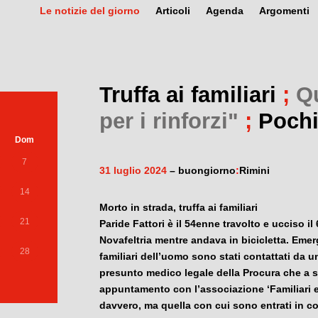
Le notizie del giorno
Articoli
Agenda
Argomenti
Truffa ai familiari
;
Qu
per i rinforzi"
;
Pochi
Dom
7
31 luglio 2024
– buongiorno
:
Rimini
14
Morto in strada, truffa ai familiari
21
Paride Fattori è il 54enne travolto e ucciso i
Novafeltria mentre andava in bicicletta. Emerg
28
familiari dell’uomo sono stati contattati da u
presunto medico legale della Procura che a su
appuntamento con l’associazione ‘Familiari e 
davvero, ma quella con cui sono entrati in cont