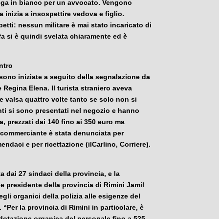
ega in bianco per un avvocato. Vengono
 inizia a insospettire vedova e figlio.
tti: nessun militare è mai stato incaricato di
fa si è quindi svelata chiaramente ed è
ntro
sono iniziate a seguito della segnalazione da
e Regina Elena. Il turista straniero aveva
 valsa quattro volte tanto se solo non si
genti si sono presentati nel negozio e hanno
a, prezzati dai 140 fino ai 350 euro ma
La commerciante è stata denunciata per
ndaci e per ricettazione (ilCarlino, Corriere).
ta dai 27 sindaci della provincia, e la
presidente della provincia di
Rimini
Jamil
i organici della polizia alle esigenze del
a. “Per la provincia di
Rimini
in particolare, è
dotazione organica del personale fino a 525