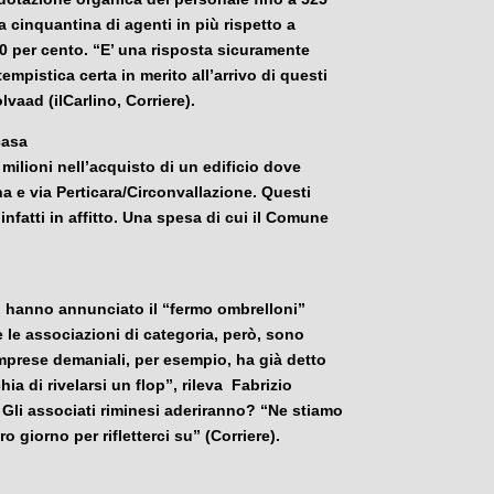
na cinquantina di agenti in più rispetto a
 per cento. “E’ una risposta sicuramente
empistica certa in merito all’arrivo di questi
lvaad (ilCarlino, Corriere).
casa
 milioni nell’acquisto di un edificio dove
na e via Perticara/Circonvallazione. Questi
nfatti in affitto. Una spesa di cui il Comune
i hanno annunciato il “fermo ombrelloni”
e le associazioni di categoria, però, sono
mprese demaniali, per esempio, ha già detto
ia di rivelarsi un flop”, rileva Fabrizio
 Gli associati riminesi aderiranno? “Ne stiamo
tro
giorno
per rifletterci su” (Corriere).