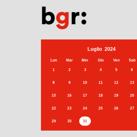
Luglio
2024
Lun
Mar
Mer
Gio
Ven
Sab
1
2
3
4
5
6
8
9
10
11
12
13
15
16
17
18
19
20
22
23
24
25
26
27
29
30
31