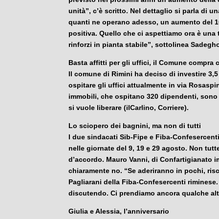
unità”, c’è scritto. Nel dettaglio si parla di u
quanti ne operano adesso, un aumento del 10
positiva. Quello che ci aspettiamo ora è una t
rinforzi in pianta stabile”, sottolinea Sadegho
Basta affitti per gli uffici, il Comune compra 
Il comune di
Rimini
ha deciso di investire 3,5
ospitare gli uffici attualmente in via Rosaspi
immobili, che ospitano 320 dipendenti, sono i
si vuole liberare (ilCarlino, Corriere).
Lo sciopero dei bagnini, ma non di tutti
I due sindacati Sib-Fipe e Fiba-Confesercent
nelle giornate del 9, 19 e 29 agosto. Non tutt
d’accordo. Mauro Vanni, di Confartigianato i
chiaramente no. “Se aderiranno in pochi, risch
Pagliarani della Fiba-Confesercenti riminese.
discutendo. Ci prendiamo ancora qualche al
Giulia e Alessia, l’anniversario