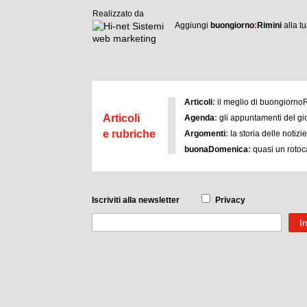
Realizzato da
Aggiungi
buongiorno
:
Rimini
alla 
I
Articoli
:
il meglio di buongiorno
Articoli
Agenda
:
gli appuntamenti del gi
e rubriche
Argomenti
:
la storia delle notizi
buonaDomenica
:
quasi un rotoc
Iscriviti
alla newsletter
Privacy