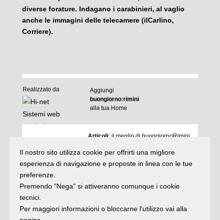
diverse forature. Indagano i carabinieri, al vaglio
anche le immagini delle telecamere (ilCarlino,
Corriere).
Realizzato da
Aggiungi
buongiorno
:
rimini
alla tua Home
I
Articoli
:
il meglio di buongiornoRimini
Agenda
:
gli appuntamenti del giorno
Il nostro sito utilizza cookie per offrirti una migliore
Articoli
Argomenti
:
la storia delle notizie
esperienza di navigazione e proposte in linea con le tue
e rubriche
preferenze.
buonaDomenica
:
quasi un rotocalco
Premendo "Nega" si attiveranno comunque i cookie
tecnici.
Per maggiori informazioni o bloccarne l'utilizzo vai alla
Iscriviti
alla newsletter
Privacy