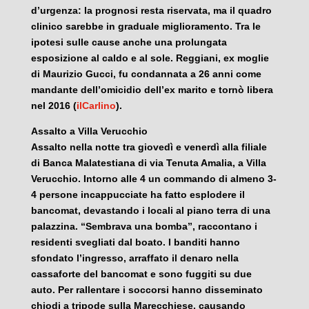
d’urgenza: la prognosi resta riservata, ma il quadro
clinico sarebbe in graduale miglioramento. Tra le
ipotesi sulle cause anche una prolungata
esposizione al caldo e al sole. Reggiani, ex moglie
di Maurizio Gucci, fu condannata a 26 anni come
mandante dell’omicidio dell’ex marito e tornò libera
nel 2016 (
ilCarlino
).
Assalto a Villa Verucchio
Assalto nella notte tra giovedì e venerdì alla filiale
di Banca Malatestiana di via Tenuta Amalia, a Villa
Verucchio. Intorno alle 4 un commando di almeno 3-
4 persone incappucciate ha fatto esplodere il
bancomat, devastando i locali al piano terra di una
palazzina. “Sembrava una bomba”, raccontano i
residenti svegliati dal boato. I banditi hanno
sfondato l’ingresso, arraffato il denaro nella
cassaforte del bancomat e sono fuggiti su due
auto. Per rallentare i soccorsi hanno disseminato
chiodi a tripode sulla Marecchiese, causando