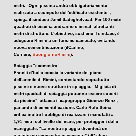
metri. “Ogni piscina andrà obbligatoriamente
realizzata a scomputo dell’edificato esistente”,
spiega il sindaco Jamil Sadegholvaad. Per 100 metri
quadrati di piscina andranno eliminati altrettanti
metri di strutture. L’obiettivo, sostiene il sindaco, è
adeguare Rimini a un turismo cambiato, evitando
nuova cementificazione (ilCarlino,
Corriere,
BuongiornoRimini
).
Spiaggia “ecomostro”
Fratelli d’Italia boccia la variante del piano
dell’arenile di Rimini, contestando soprattutto
piscine e nuove strutture in spiaggia. “Migliaia di
metri quadrati di spiaggia potranno essere coperti
da piscine”, attacca il capogruppo Gioenzo Renzi,
parlando di cementificazione. Carlo Rufo Spina
critica inoltre l’obbligo di realizzare i manufatti a
1,91 metri sul livello del mare, per proteggerli dalle
mareggiate. “La nostra spiaggia diventerà un
gigantesco ecomostro in cemento” (ilCarlino,