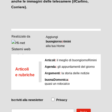
anche le immagini delle telecamere (ilCarlino,
Corriere).
Realizzato da
Aggiungi
buongiorno
:
rimini
alla tua Home
I
Articoli
:
il meglio di buongiornoRimini
Agenda
:
gli appuntamenti del giorno
Articoli
Argomenti
:
la storia delle notizie
e rubriche
buonaDomenica
:
quasi un rotocalco
Iscriviti
alla newsletter
Privacy