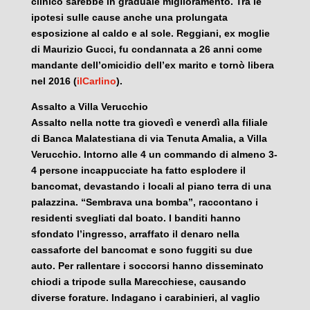
clinico sarebbe in graduale miglioramento. Tra le
ipotesi sulle cause anche una prolungata
esposizione al caldo e al sole. Reggiani, ex moglie
di Maurizio Gucci, fu condannata a 26 anni come
mandante dell’omicidio dell’ex marito e tornò libera
nel 2016 (
ilCarlino
).
Assalto a Villa Verucchio
Assalto nella notte tra giovedì e venerdì alla filiale
di Banca Malatestiana di via Tenuta Amalia, a Villa
Verucchio. Intorno alle 4 un commando di almeno 3-
4 persone incappucciate ha fatto esplodere il
bancomat, devastando i locali al piano terra di una
palazzina. “Sembrava una bomba”, raccontano i
residenti svegliati dal boato. I banditi hanno
sfondato l’ingresso, arraffato il denaro nella
cassaforte del bancomat e sono fuggiti su due
auto. Per rallentare i soccorsi hanno disseminato
chiodi a tripode sulla Marecchiese, causando
diverse forature. Indagano i carabinieri, al vaglio