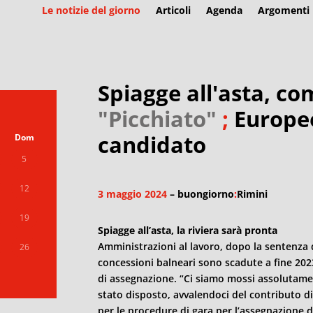
Le notizie del giorno
Articoli
Agenda
Argomenti
Spiagge all'asta, co
"Picchiato"
;
Europe
candidato
Dom
5
12
3 maggio 2024
– buongiorno
:
Rimini
19
Spiagge all’asta, la riviera sarà pronta
Amministrazioni al lavoro, dopo la sentenza de
26
concessioni balneari sono scadute a fine 2023
di assegnazione. “Ci siamo mossi assolutam
stato disposto, avvalendoci del contributo d
per le procedure di gara per l’assegnazione d