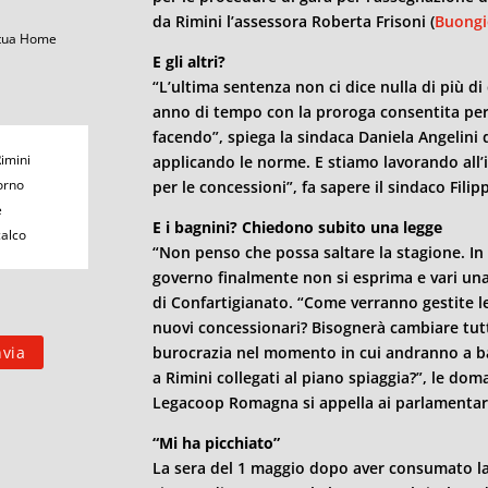
da
Rimini
l’assessora Roberta Frisoni (
Buongi
 tua Home
E gli altri?
“L’ultima sentenza non ci dice nulla di più d
anno di tempo con la proroga consentita per 
facendo”, spiega la sindaca Daniela Angelini 
Rimini
applicando le norme. E stiamo lavorando all’
orno
per le concessioni”, fa sapere il sindaco Filipp
e
E i bagnini? Chiedono subito una legge
calco
“Non penso che possa saltare la stagione. In
governo finalmente non si esprima e vari u
di Confartigianato. “Come verranno gestite le
nuovi concessionari? Bisognerà cambiare tutto
burocrazia nel momento in cui andranno a ba
a
Rimini
collegati al piano spiaggia?”, le dom
Legacoop Romagna si appella ai parlamentari
“Mi ha picchiato”
La sera del 1 maggio dopo aver consumato la 