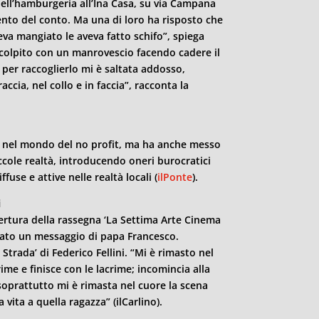
e dell’hamburgeria all’Ina Casa, su via Campana
ento del conto. Ma una di loro ha risposto che
va mangiato le aveva fatto schifo”, spiega
a colpito con un manrovescio facendo cadere il
per raccoglierlo mi è saltata addosso,
ccia, nel collo e in faccia”, racconta la
ne nel mondo del no profit, ma ha anche messo
ccole realtà, introducendo oneri burocratici
ffuse e attive nelle realtà locali (
ilPonte
).
i
pertura della rassegna ‘La Settima Arte Cinema
ttato un messaggio di papa Francesco.
 Strada’ di Federico Fellini. “Mi è rimasto nel
rime e finisce con le lacrime; incomincia alla
 soprattutto mi è rimasta nel cuore la scena
a vita a quella ragazza” (ilCarlino).