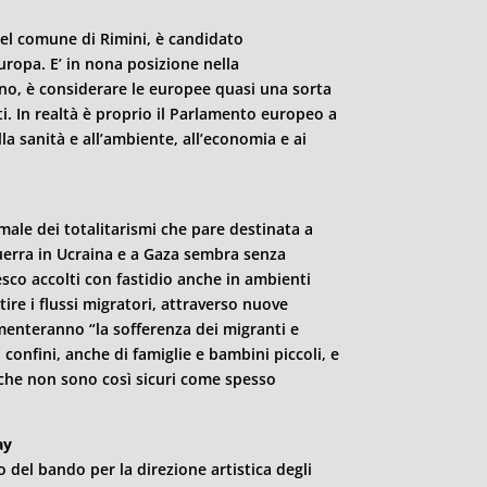
del comune di
Rimini
, è candidato
Europa. E’ in nona posizione nella
iano, è considerare le europee quasi una sorta
i. In realtà è proprio il Parlamento europeo a
a sanità e all’ambiente, all’economia e ai
male dei totalitarismi che pare destinata a
 guerra in Ucraina e a Gaza sembra senza
esco accolti con fastidio anche in ambienti
stire i flussi migratori, attraverso nuove
umenteranno “la sofferenza dei migranti e
 confini, anche di famiglie e bambini piccoli, e
 che non sono così sicuri come spesso
ay
ito del bando per la direzione artistica degli