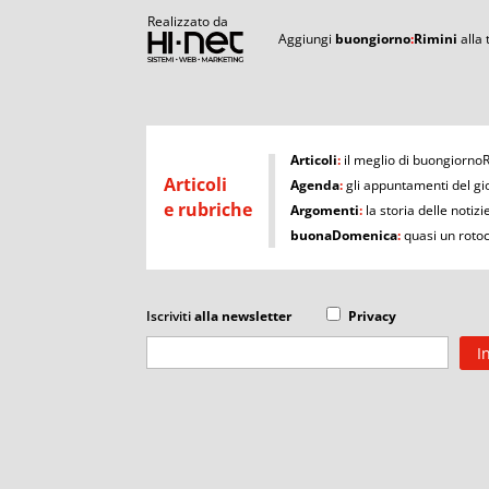
Realizzato da
Aggiungi
buongiorno
:
Rimini
alla
I
Articoli
:
il meglio di buongiorno
Articoli
Agenda
:
gli appuntamenti del gi
e rubriche
Argomenti
:
la storia delle notizi
buonaDomenica
:
quasi un roto
Iscriviti
alla newsletter
Privacy