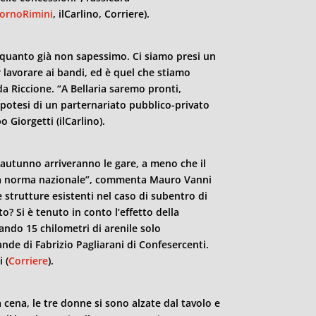
ornoRimini
, ilCarlino, Corriere).
i quanto già non sapessimo. Ci siamo presi un
lavorare ai bandi, ed è quel che stiamo
da Riccione. “A Bellaria saremo pronti,
ipotesi di un parternariato pubblico-privato
o Giorgetti (ilCarlino).
 autunno arriveranno le gare, a meno che il
na norma nazionale”, commenta Mauro Vanni
 strutture esistenti nel caso di subentro di
? Si è tenuto in conto l’effetto della
ndo 15 chilometri di arenile solo
ande di Fabrizio Pagliarani di Confesercenti.
 (
Corriere
).
cena, le tre donne si sono alzate dal tavolo e