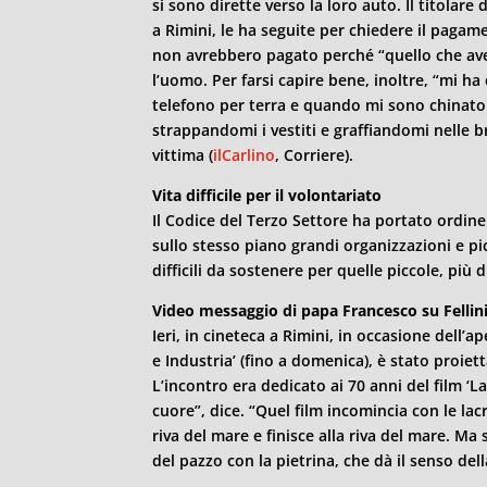
si sono dirette verso la loro auto. Il titolar
a
Rimini
, le ha seguite per chiedere il pagam
non avrebbero pagato perché “quello che ave
l’uomo. Per farsi capire bene, inoltre, “mi h
telefono per terra e quando mi sono chinato 
strappandomi i vestiti e graffiandomi nelle bra
vittima (
ilCarlino
, Corriere).
Vita difficile per il volontariato
Il Codice del Terzo Settore ha portato ordi
sullo stesso piano grandi organizzazioni e pi
difficili da sostenere per quelle piccole, più di
Video messaggio di papa Francesco su Fellin
Ieri, in cineteca a
Rimini
, in occasione dell’a
e Industria’ (fino a domenica), è stato proie
L’incontro era dedicato ai 70 anni del film ‘La
cuore”, dice. “Quel film incomincia con le lac
riva del mare e finisce alla riva del mare. Ma
del pazzo con la pietrina, che dà il senso dell