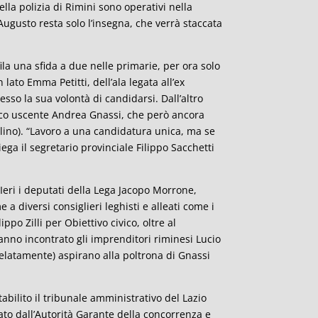
della polizia di Rimini sono operativi nella
Augusto resta solo l’insegna, che verrà staccata
fila una sfida a due nelle primarie, per ora solo
 lato Emma Petitti, dell’ala legata all’ex
sso la sua volontà di candidarsi. Dall’altro
daco uscente Andrea Gnassi, che però ancora
arlino). “Lavoro a una candidatura unica, ma se
iega il segretario provinciale Filippo Sacchetti
 Ieri i deputati della Lega Jacopo Morrone,
e a diversi consiglieri leghisti e alleati come i
ippo Zilli per Obiettivo civico, oltre al
hanno incontrato gli imprenditori riminesi Lucio
velatamente) aspirano alla poltrona di Gnassi
stabilito il tribunale amministrativo del Lazio
to dall’Autorità Garante della concorrenza e