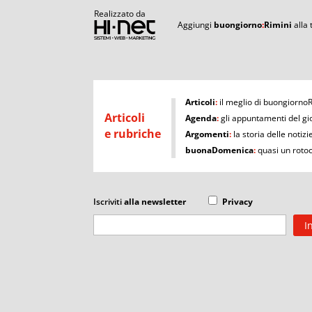
Realizzato da
Aggiungi
buongiorno
:
Rimini
alla
I
Articoli
:
il meglio di buongiorno
Articoli
Agenda
:
gli appuntamenti del gi
e rubriche
Argomenti
:
la storia delle notizi
buonaDomenica
:
quasi un roto
Iscriviti
alla newsletter
Privacy