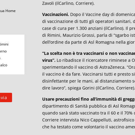
Zavoli (ilCarlino, Corriere).
 tua Home
Vaccinazioni.
Dopo il Vaccine day di domenica,
di vaccinazione di tutti gli operatori sanitari,
case di cura per 1.300 anziani (ilCarlino). Il 
di Rimini, Maurizio Grossi, parla di “sgarbo i
dell’ordine da parte di Asl Romagna nella gior
Rimini
orno
“La scelta non è tra vaccinarsi o non vaccinars
e
virus”.
Lo ribadisce il ricercatore riminese a 
calco
sperimentando il vaccino di AstraZeneca. “Or
il vaccino è da fare. Vaccinarsi tutti e presto 
disinfettante per le mani, al distanziamento soc
dire lavoro”, spiega Gorini (ilCarlino, Corriere)
Usare precauzioni fino all’immunità di gregg
dipartimento di Sanità pubblica di Asl Romag
quando sarà stato vaccinato tra il 60 e il 70% de
Corriere intervista Nico Cappelluti, astrofisic
che ha testato come volontario il vaccino am