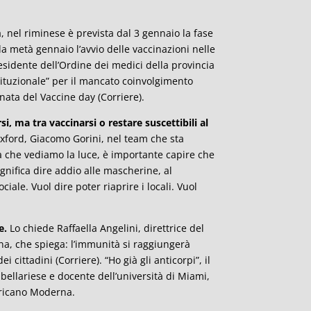
 nel riminese è prevista dal 3 gennaio la fase
 da metà gennaio l’avvio delle vaccinazioni nelle
presidente dell’Ordine dei medici della provincia
stituzionale” per il mancato coinvolgimento
nata del Vaccine day (Corriere).
i, ma tra vaccinarsi o restare suscettibili al
Oxford, Giacomo Gorini, nel team che sta
a che vediamo la luce, è importante capire che
significa dire addio alle mascherine, al
iale. Vuol dire poter riaprire i locali. Vuol
.
e.
Lo chiede Raffaella Angelini, direttrice del
na, che spiega: l’immunità si raggiungerà
i cittadini (Corriere). “Ho già gli anticorpi”, il
o bellariese e docente dell’università di Miami,
ericano Moderna.