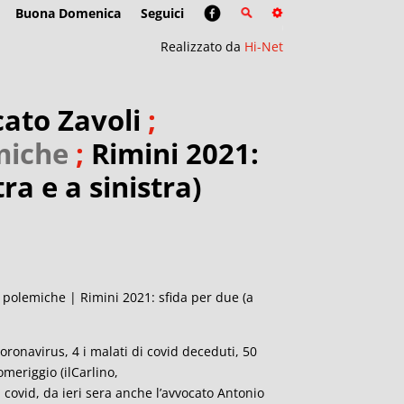
Buona Domenica
Seguici
Realizzato da
Hi-Net
cato Zavoli
;
miche
;
Rimini 2021:
ra e a sinistra)
e polemiche | Rimini 2021: sfida per due (a
oronavirus, 4 i malati di covid deceduti, 50
omeriggio (ilCarlino,
el covid, da ieri sera anche l’avvocato Antonio