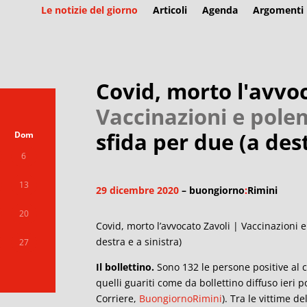
Le notizie del giorno
Articoli
Agenda
Argomenti
Covid, morto l'avvo
Vaccinazioni e pole
sfida per due (a dest
Dom
6
13
29 dicembre 2020
– buongiorno
:
Rimini
20
Covid, morto l’avvocato Zavoli | Vaccinazioni 
destra e a sinistra)
27
Il bollettino.
Sono 132 le persone positive al c
quelli guariti come da bollettino diffuso ieri p
Corriere,
BuongiornoRimini
). Tra le vittime d