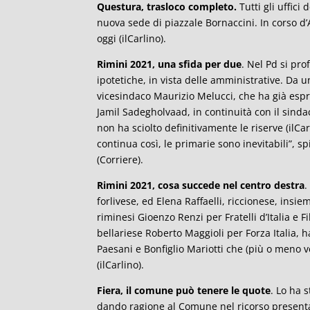
Questura, trasloco completo.
Tutti gli uffici 
nuova sede di piazzale Bornaccini. In corso d’
oggi (ilCarlino).
Rimini 2021, una sfida per due
. Nel Pd si pro
ipotetiche, in vista delle amministrative. Da un
vicesindaco Maurizio Melucci, che ha già espre
Jamil Sadegholvaad, in continuità con il sin
non ha sciolto definitivamente le riserve (ilC
continua così, le primarie sono inevitabili”, sp
(Corriere).
Rimini 2021, cosa succede nel centro destra
.
forlivese, ed Elena Raffaelli, riccionese, insiem
riminesi Gioenzo Renzi per Fratelli d’Italia e Fil
bellariese Roberto Maggioli per Forza Italia, 
Paesani e Bonfiglio Mariotti che (più o meno 
(ilCarlino).
Fiera, il comune può tenere le quote
. Lo ha 
dando ragione al Comune nel ricorso presenta