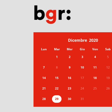
Dicembre
2020
Lun
Mar
Mer
Gio
Ven
Sab
1
2
3
4
5
7
8
9
10
11
12
14
15
16
17
18
19
21
22
23
24
25
26
28
29
30
31