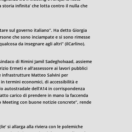
storia infinita’ che lotta contro il nulla che
tare sul governo italiano”. Ha detto Giorgia
ersone che sono inciampate e si sono rimesse
ualcosa da insegnare agli altri” (ilCarlino).
 sindaco di
Rimini
Jamil Sadegholvaad, assieme
izio Ermeti e all’assessore ai lavori pubblici
e infrastrutture Matteo Salvini per
 in termini economici, di accessibilità e
llo autostradale dell’A14 in corrispondenza
 fatto carico di prendere in mano la faccenda
mo Meeting con buone notizie concrete”, rende
e’ si allarga alla riviera con le polemiche