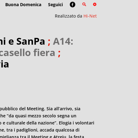
Buona Domenica
Seguici
Realizzato da
Hi-Net
ni e SanPa
;
A14:
casello fiera
;
via
pubblico del Meeting. Sia all’arrivo, sia
g che “da quasi mezzo secolo segna un
 culturale della nazione”. Elogia i volontari
e, tra i padiglioni, accada qualcosa di
glianza tra il Meeting e Atreju, la festa