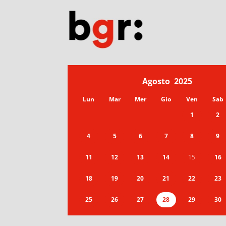
Agosto
2025
Lun
Mar
Mer
Gio
Ven
Sab
1
2
4
5
6
7
8
9
11
12
13
14
15
16
18
19
20
21
22
23
25
26
27
28
29
30