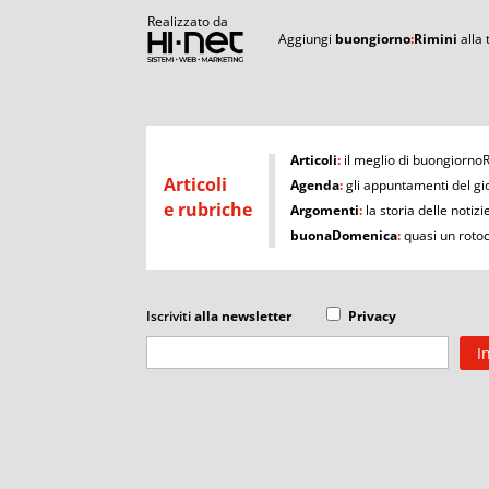
Realizzato da
Aggiungi
buongiorno
:
Rimini
alla
I
Articoli
:
il meglio di buongiorno
Articoli
Agenda
:
gli appuntamenti del gi
e rubriche
Argomenti
:
la storia delle notizi
buonaDomenica
:
quasi un roto
Iscriviti
alla newsletter
Privacy