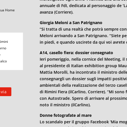
annuale di FdI, dedicata al personaggio de ‘La 
 tua Home
avanza (Corriere).
Giorgia Meloni a San Patrignano
“Si tratta di una realtà che potrà sempre con
Meloni arrivando a San Patrignano. “Siete p
Rimini
in piedi, e quando uscirete da qui voi avrete q
orno
A14, casello fiera: dossier consegnato
e
Ieri pomeriggio, nella cornice del Meeting, il
calco
al presidente di Italian exhibition group Maur
Mattia Morolli, ha incontrato il ministro dell
consegnargli un dossier sugli impatti positivi
ambientali della realizzazione del terzo case
di
Rimini
Fiera (ilCarlino, Corriere). “Mi sono
con Autostrade. Spero di arrivare al prossi
noto il ministro (ilCarlino).
Donne fotografate al mare
Lo scandalo per il gruppo Facebook ‘Mia mogli