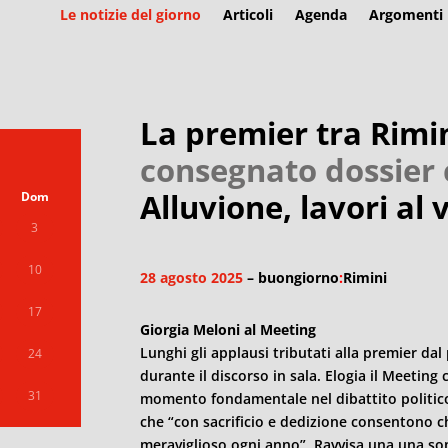
Le notizie del giorno
Articoli
Agenda
Argomenti
La premier tra Rimi
consegnato dossier 
Alluvione, lavori al 
Dom
3
10
28 agosto 2025
– buongiorno
:
Rimini
17
Giorgia Meloni al Meeting
Lunghi gli applausi tributati alla premier dal 
24
durante il discorso in sala. Elogia il Meetin
31
momento fondamentale nel dibattito politico e
che “con sacrificio e dedizione consentono ch
meraviglioso ogni anno”. Ravvisa una una somi