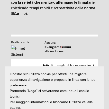
con la serietà che merita», affermano le firmatarie,
chiedendo tempi rapidi e retroattività della norma
(ilCarlino).
Realizzato da
Aggiungi
buongiorno
:
rimini
alla tua Home
I
Articoli
:
il meglio di buongiornoRimini
Agenda
:
gli appuntamenti del giorno
Articoli
Il nostro sito utilizza cookie per offrirti una migliore
Argomenti
:
la storia delle notizie
e rubriche
esperienza di navigazione e proposte in linea con le tue
buonaDomenica
:
preferenze.
quasi un rotocalco
Premendo "Nega" si attiveranno comunque i cookie
tecnici.
Per maggiori informazioni o bloccarne l'utilizzo vai alla
Iscriviti
alla newsletter
Privacy
pagina.