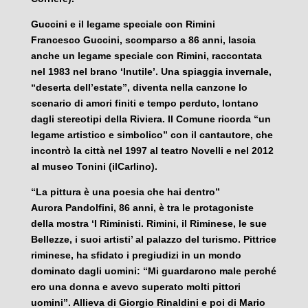
Guccini e il legame speciale con Rimini
Francesco Guccini, scomparso a 86 anni, lascia
anche un legame speciale con Rimini, raccontata
nel 1983 nel brano ‘Inutile’. Una spiaggia invernale,
“deserta dell’estate”, diventa nella canzone lo
scenario di amori finiti e tempo perduto, lontano
dagli stereotipi della Riviera. Il Comune ricorda “un
legame artistico e simbolico” con il cantautore, che
incontrò la città nel 1997 al teatro Novelli e nel 2012
al museo Tonini (ilCarlino).
“La pittura è una poesia che hai dentro”
Aurora Pandolfini, 86 anni, è tra le protagoniste
della mostra ‘I Riministi. Rimini, il Riminese, le sue
Bellezze, i suoi artisti’ al palazzo del turismo. Pittrice
riminese, ha sfidato i pregiudizi in un mondo
dominato dagli uomini: “Mi guardarono male perché
ero una donna e avevo superato molti pittori
uomini”. Allieva di Giorgio Rinaldini e poi di Mario