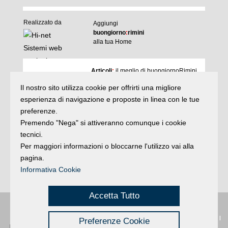
Realizzato da
Aggiungi
buongiorno
:
rimini
alla tua Home
I
Articoli
:
il meglio di buongiornoRimini
Agenda
:
gli appuntamenti del giorno
Il nostro sito utilizza cookie per offrirti una migliore
Articoli
Argomenti
:
la storia delle notizie
esperienza di navigazione e proposte in linea con le tue
e rubriche
preferenze.
buonaDomenica
:
quasi un rotocalco
Premendo "Nega" si attiveranno comunque i cookie
tecnici.
Per maggiori informazioni o bloccarne l'utilizzo vai alla
Iscriviti
alla newsletter
Privacy
pagina.
Informativa Cookie
Accetta Tutto
Privacy
|
Buongiorno
:
Rimini
é una testata registrata presso il Tribunale di
Preferenze Cookie
Credits
Rimini
|
registrazione n. 2 /28/02/2012
|
© 2024 buongiornoRimini