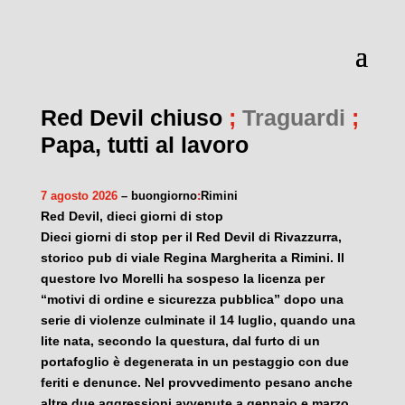
Red Devil chiuso
;
Traguardi
;
Papa, tutti al lavoro
7 agosto 2026
– buongiorno
:
Rimini
Red Devil, dieci giorni di stop
Dieci giorni di stop per il Red Devil di Rivazzurra,
storico pub di viale Regina Margherita a Rimini. Il
questore Ivo Morelli ha sospeso la licenza per
“motivi di ordine e sicurezza pubblica” dopo una
serie di violenze culminate il 14 luglio, quando una
lite nata, secondo la questura, dal furto di un
portafoglio è degenerata in un pestaggio con due
feriti e denunce. Nel provvedimento pesano anche
altre due aggressioni avvenute a gennaio e marzo.