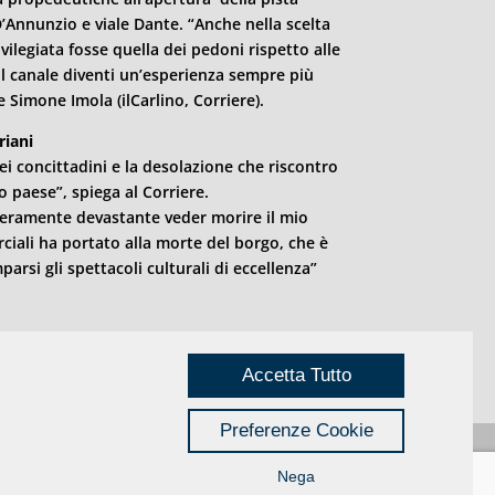
D’Annunzio e viale Dante. “Anche nella scelta
vilegiata fosse quella dei pedoni rispetto alle
l canale diventi un’esperienza sempre più
e Simone Imola (ilCarlino, Corriere).
riani
ei concittadini e la desolazione che riscontro
 paese”, spiega al Corriere.
veramente devastante veder morire il mio
rciali ha portato alla morte del borgo, che è
rsi gli spettacoli culturali di eccellenza”
Accetta Tutto
Preferenze Cookie
Nega
Privacy
|
Credits
Rimini