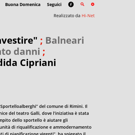
Buona Domenica
Seguici
Realizzato da
Hi-Net
nvestire"
;
Balneari
nto danni
;
dida Cipriani
 “Sportelloalberghi” del comune di
Rimini
. Il
ice del teatro Galli, dove l’iniziativa è stata
pito dello sportello è aiutare gli
rtunità di riqualificazione e ammodernamento
ti di pianificazione vigenti”, ha spiegato il