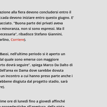
stazione alla fiera devono concludersi entro il
accada devono iniziare entro questo giugno. E’
acciato. “Buona parte dei privati aveva
na minoranza, non si sono espressi. Ma il
ecessaria”, ribadisce Stefano Giannini,
arlino,
Corriere
).
Bassi, nell’ultimo periodo si è aperto un
 dal quale sono emerse con maggiore
arto dovrà seguire”, spiega Marco Da Dalto di
 dell’area ex Dama dove sarebbe dovuta
 un incontro a cui hanno preso parte anche i
sebbene disgiuta dal progetto stadio, sarà
e).
prime ore di lunedì fino a giovedì affinché
a propedeutiche all’apertura della pista