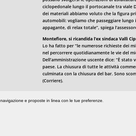
ciclopedonale lungo il portocanale tra viale 
dei materiali abbiamo voluto che la figura pri
automobili: vogliamo che passeggiare lungo i
appagante, di relax totale”, spiega l’assessor
Montefiore, si ricandida l’ex sindaca Vallì Cip
Lo ha fatto per “le numerose richieste dei mi
nel percorrere quotidianamente le vie del mio
Dell’amministrazione uscente dice: “È stato 
paese. La chiusura di tutte le attività comme
culminata con la chiusura del bar. Sono scompa
(Corriere).
di navigazione e proposte in linea con le tue preferenze.
ata presso il Tribunale di Rimini
|
registrazione n. 2 /28/02/2012
|
© 2024 buongiorno