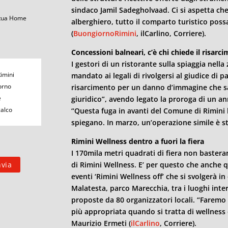
sindaco Jamil Sadegholvaad. Ci si aspetta che
 tua Home
alberghiero, tutto il comparto turistico poss
(
BuongiornoRimini
, ilCarlino, Corriere).
Concessioni balneari, c’è chi chiede il risa
I gestori di un ristorante sulla spiaggia nell
Rimini
mandato ai legali di rivolgersi al giudice di
orno
risarcimento per un danno d’immagine che sa
e
giuridico”, avendo legato la proroga di un an
calco
“Questa fuga in avanti del Comune di
Rimini
spiegano. In marzo, un’operazione simile è sta
Rimini
Wellness dentro a fuori la fiera
I 170mila metri quadrati di fiera non bastera
di
Rimini
Wellness. E’ per questo che anche q
eventi ‘
Rimini
Wellness off’ che si svolgerà in
Malatesta, parco Marecchia, tra i luoghi inte
proposte da 80 organizzatori locali. “Faremo 
più appropriata quando si tratta di wellness e
Maurizio Ermeti (
ilCarlino
, Corriere).