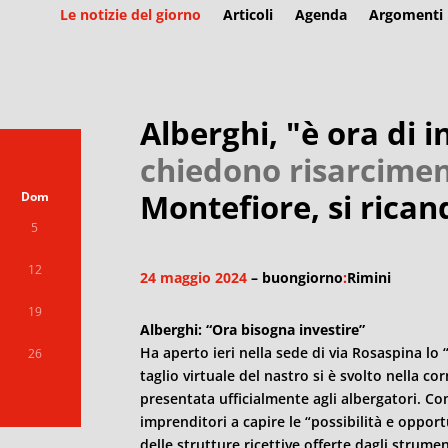
Le notizie del giorno
Articoli
Agenda
Argomenti
Alberghi, "è ora di i
chiedono risarcime
Montefiore, si rican
Dom
5
12
24 maggio 2024
– buongiorno
:
Rimini
19
Alberghi: “Ora bisogna investire”
Ha aperto ieri nella sede di via Rosaspina lo
26
taglio virtuale del nastro si è svolto nella corn
presentata ufficialmente agli albergatori. Com
imprenditori a capire le “possibilità e oppo
delle strutture ricettive offerte dagli strumen