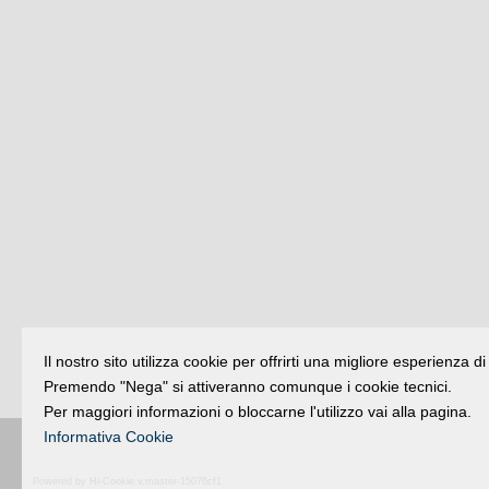
Il nostro sito utilizza cookie per offrirti una migliore esperienza 
Premendo "Nega" si attiveranno comunque i cookie tecnici.
Per maggiori informazioni o bloccarne l'utilizzo vai alla pagina.
Informativa Cookie
Buongiorno
:
Rimini
é una testata registr
Powered by Hi-Cookie v.master-15076cf1