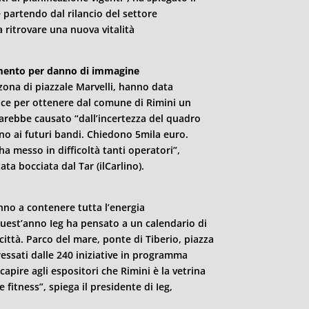
 partendo dal rilancio del settore
a ritrovare una nuova vitalità
rcimento per danno di immagine
a zona di piazzale Marvelli, hanno data
 pace per ottenere dal comune di
Rimini
un
rebbe causato “dall’incertezza del quadro
no ai futuri bandi. Chiedono 5mila euro.
ha messo in difficoltà tanti operatori”,
ta bocciata dal Tar (ilCarlino).
nno a contenere tutta l’energia
uest’anno Ieg ha pensato a un calendario di
 città. Parco del mare, ponte di Tiberio, piazza
ressati dalle 240 iniziative in programma
capire agli espositori che
Rimini
è la vetrina
 fitness”, spiega il presidente di Ieg,