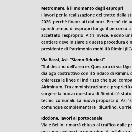
Metromare, è il momento degli espropri
I lavori per la realizzazione del tratto dalla 
2026, perché finanziati dal pnrr. Perché ciò 
quindi tempo di espropri lungo il percorso tr
accettato l’esproprio. Altri invece, e sono u
cantiere deve iniziare e questa procedura è n
presidente di Patrimonio mobilità
Rimini
(ilC
Via Bassi, Asi: “Siamo fiduciosi”
“Sul destino dell’area ex Questura di via Ugo 
dialogo costruttivo con il Sindaco di
Rimini
,
chiarezza le linee di indirizzo che quel comp
Airiminum. Tra amministrazione e proprietà
sorgere la nuova questura di
Rimini
c’è stato
tecnici comunali. La nuova proposta di Asi “
comunque complementare” (ilCarlino, Corrier
Riccione, lavori al portocanale
Viale Bellini rimarrà chiuso al traffico dalle 
possano svolgersi le operazioni di asfaltatur