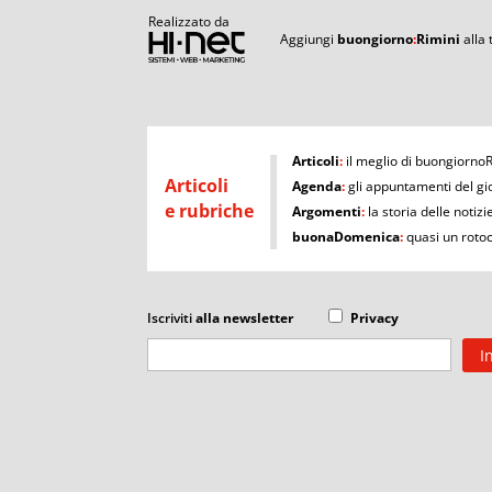
Realizzato da
Aggiungi
buongiorno
:
Rimini
alla
I
Articoli
:
il meglio di buongiorno
Articoli
Agenda
:
gli appuntamenti del gi
e rubriche
Argomenti
:
la storia delle notizi
buonaDomenica
:
quasi un roto
Iscriviti
alla newsletter
Privacy