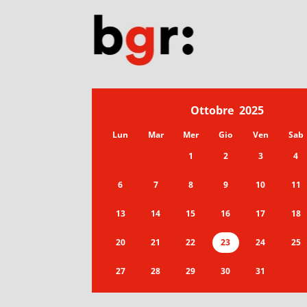
Ottobre
2025
Lun
Mar
Mer
Gio
Ven
Sab
1
2
3
4
6
7
8
9
10
11
13
14
15
16
17
18
20
21
22
23
24
25
27
28
29
30
31