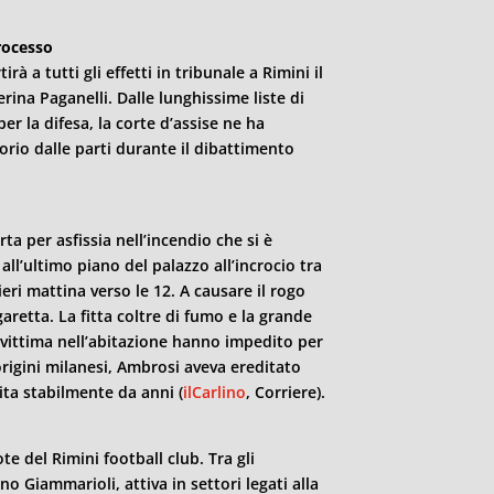
rocesso
rà a tutti gli effetti in tribunale a
Rimini
il
erina Paganelli. Dalle lunghissime liste di
er la difesa, la corte d’assise ne ha
orio dalle parti durante il dibattimento
a per asfissia nell’incendio che si è
ll’ultimo piano del palazzo all’incrocio tra
 ieri mattina verso le 12. A causare il rogo
aretta. La fitta coltre di fumo e la grande
 vittima nell’abitazione hanno impedito per
origini milanesi, Ambrosi aveva ereditato
rita stabilmente da anni (
ilCarlino
, Corriere).
ote del
Rimini
football club. Tra gli
no Giammarioli, attiva in settori legati alla