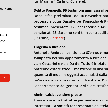
Juri Magrini (ilCarlino, Corriere).
 tua Home
Delitto Paganelli, 95 testimoni ammessi al p
Dopo le fasi preliminari, dal 10 novembre parti
processo a Louis Dassilva per l’omicidio di Pi
testimoni presentate, 122 per l’accusa e 149 p
selezionati 95. Saranno sentiti in contradditt
Rimini
(ilCarlino,
Corriere
).
orno
e
Tragedia a Riccione
calco
Antonella Ambrosi, pensionata 67enne, è mort
sviluppato nel suo appartamento a Riccione, a
viale Ceccarini e viale Dante. Tutto è iniziato
potrebbe essere stato il mozzicone di una sig
quantità di mobili e oggetti accumulati dalla
un’ora e mezza ai soccorritori di entrare. Di 
l’appartamento dai genitori e vi si era trasfe
Rimini
calcio: vendere presto
Sono in corso le trattative per vendere le qu
interessati, la società rappresentata da Stefa