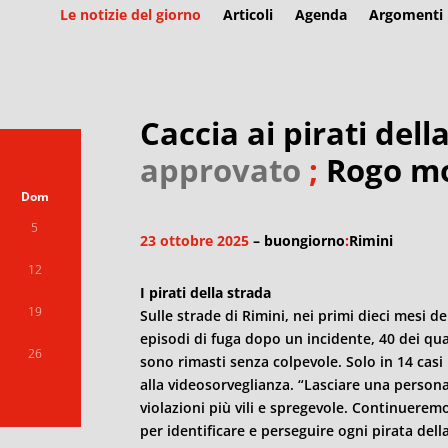
Le notizie del giorno
Articoli
Agenda
Argomenti
Caccia ai pirati dell
approvato
;
Rogo mo
Dom
5
23 ottobre 2025
– buongiorno
:
Rimini
12
I pirati della strada
19
Sulle strade di
Rimini
, nei primi dieci mesi de
episodi di fuga dopo un incidente, 40 dei qua
26
sono rimasti senza colpevole. Solo in 14 casi i
alla videosorveglianza. “Lasciare una persona 
violazioni più vili e spregevole. Continuerem
per identificare e perseguire ogni pirata della