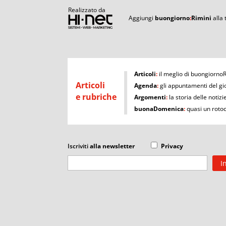
Realizzato da
Aggiungi
buongiorno
:
Rimini
alla
I
Articoli
:
il meglio di buongiorno
Articoli
Agenda
:
gli appuntamenti del gi
e rubriche
Argomenti
:
la storia delle notizi
buonaDomenica
:
quasi un roto
Iscriviti
alla newsletter
Privacy