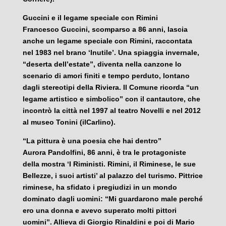
Guccini e il legame speciale con Rimini
Francesco Guccini, scomparso a 86 anni, lascia
anche un legame speciale con Rimini, raccontata
nel 1983 nel brano ‘Inutile’. Una spiaggia invernale,
“deserta dell’estate”, diventa nella canzone lo
scenario di amori finiti e tempo perduto, lontano
dagli stereotipi della Riviera. Il Comune ricorda “un
legame artistico e simbolico” con il cantautore, che
incontrò la città nel 1997 al teatro Novelli e nel 2012
al museo Tonini (ilCarlino).
“La pittura è una poesia che hai dentro”
Aurora Pandolfini, 86 anni, è tra le protagoniste
della mostra ‘I Riministi. Rimini, il Riminese, le sue
Bellezze, i suoi artisti’ al palazzo del turismo. Pittrice
riminese, ha sfidato i pregiudizi in un mondo
dominato dagli uomini: “Mi guardarono male perché
ero una donna e avevo superato molti pittori
uomini”. Allieva di Giorgio Rinaldini e poi di Mario