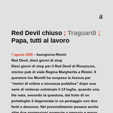
Red Devil chiuso
;
Traguardi
;
Papa, tutti al lavoro
7 agosto 2026
– buongiorno
:
Rimini
Red Devil, dieci giorni di stop
Dieci giorni di stop per il Red Devil di Rivazzurra,
storico pub di viale Regina Margherita a Rimini. Il
questore Ivo Morelli ha sospeso la licenza per
“motivi di ordine e sicurezza pubblica” dopo una
serie di violenze culminate il 14 luglio, quando una
lite nata, secondo la questura, dal furto di un
portafoglio è degenerata in un pestaggio con due
feriti e denunce. Nel provvedimento pesano anche
altre due aggressioni avvenute a gennaio e marzo.