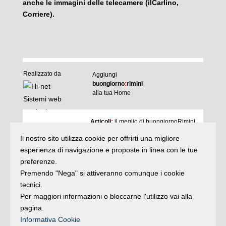
anche le immagini delle telecamere (ilCarlino,
Corriere).
Realizzato da
Aggiungi
buongiorno
:
rimini
alla tua Home
I
Articoli
:
il meglio di buongiornoRimini
Agenda
:
gli appuntamenti del giorno
Il nostro sito utilizza cookie per offrirti una migliore
Articoli
Argomenti
:
la storia delle notizie
esperienza di navigazione e proposte in linea con le tue
e rubriche
preferenze.
buonaDomenica
:
quasi un rotocalco
Premendo "Nega" si attiveranno comunque i cookie
tecnici.
Per maggiori informazioni o bloccarne l'utilizzo vai alla
Iscriviti
alla newsletter
Privacy
pagina.
Informativa Cookie