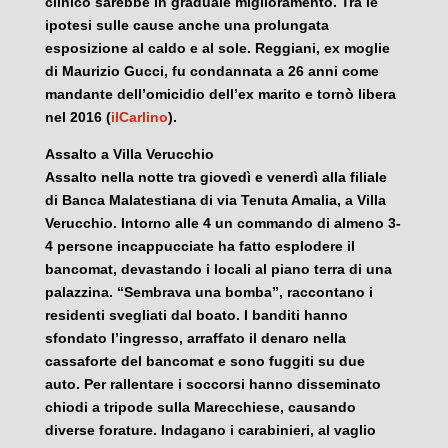
clinico sarebbe in graduale miglioramento. Tra le
ipotesi sulle cause anche una prolungata
esposizione al caldo e al sole. Reggiani, ex moglie
di Maurizio Gucci, fu condannata a 26 anni come
mandante dell’omicidio dell’ex marito e tornò libera
nel 2016 (
ilCarlino
).
Assalto a Villa Verucchio
Assalto nella notte tra giovedì e venerdì alla filiale
di Banca Malatestiana di via Tenuta Amalia, a Villa
Verucchio. Intorno alle 4 un commando di almeno 3-
4 persone incappucciate ha fatto esplodere il
bancomat, devastando i locali al piano terra di una
palazzina. “Sembrava una bomba”, raccontano i
residenti svegliati dal boato. I banditi hanno
sfondato l’ingresso, arraffato il denaro nella
cassaforte del bancomat e sono fuggiti su due
auto. Per rallentare i soccorsi hanno disseminato
chiodi a tripode sulla Marecchiese, causando
diverse forature. Indagano i carabinieri, al vaglio