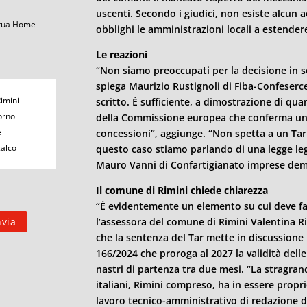
uscenti. Secondo i giudici, non esiste alcun a
 tua Home
obblighi le amministrazioni locali a estendere 
Le reazioni
“Non siamo preoccupati per la decisione in s
spiega Maurizio Rustignoli di Fiba-Confeserc
Rimini
scritto. È sufficiente, a dimostrazione di qua
orno
della Commissione europea che conferma un 
e
concessioni”, aggiunge. “Non spetta a un Tar
calco
questo caso stiamo parlando di una legge le
Mauro Vanni di Confartigianato imprese deman
Il comune di
Rimini
chiede chiarezza
“È evidentemente un elemento su cui deve fa
l’assessora del comune di
Rimini
Valentina Rid
che la sentenza del Tar mette in discussione 
166/2024 che proroga al 2027 la validità delle
nastri di partenza tra due mesi. “La stragr
italiani,
Rimini
compreso, ha in essere proprio
lavoro tecnico-amministrativo di redazione d