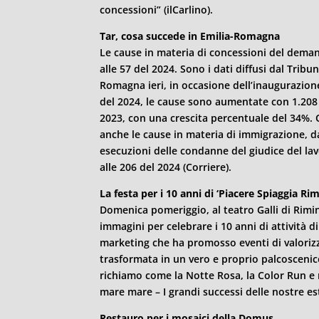
concessioni” (ilCarlino).
Tar, cosa succede in Emilia-Romagna
Le cause in materia di concessioni del dema
alle 57 del 2024. Sono i dati diffusi dal Tribu
Romagna ieri, in occasione dell’inaugurazione
del 2024, le cause sono aumentate con 1.208 
2023, con una crescita percentuale del 34%. 
anche le cause in materia di immigrazione, dal
esecuzioni delle condanne del giudice del lav
alle 206 del 2024 (Corriere).
La festa per i 10 anni di ‘Piacere Spiaggia
Rim
Domenica pomeriggio, al teatro Galli di
Rimin
immagini per celebrare i 10 anni di attività d
marketing che ha promosso eventi di valorizz
trasformata in un vero e proprio palcoscenic
richiamo come la Notte Rosa, la Color Run e 
mare mare – I grandi successi delle nostre esta
Restauro per i mosaici della Domus