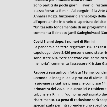
Sono partiti da pochi giorni i lavori di resta
piazza Ferrari a
Rimini
. Ad eseguirli è la Arte
Annalisa Pozzi, funzionario archeologo della
all’opera anche in orario di apertura del sito
“Un tassello fondamentale di un programma 
commenta il sindaco Jamil Sadegholvaad (Cor
Covid 5 anni dopo: i numeri di
Rimini
La pandemia ha fatto registrare 196.373 casi 
capoluogo, dove 3.426 persone sono state ric
sono state 694, “vite spezzate che, come cit
memoria”, commenta l’assessore Kristian Gian
Rapporti sessuali con l’atleta 13enne: condan
Secondo le indagini della procura di
Rimini
, 
la giovane calciatrice prima che compisse 14 a
primavera del 2023, in quanto lei è residente 
tribunale a
Rimini
, l’uomo ha patteggiato due
risarcimento. La pena di reclusione sarà sos
specializzata per intraprendere uno specifico 