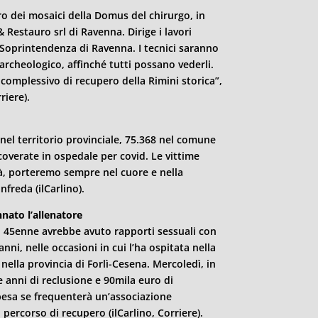
uro dei mosaici della Domus del chirurgo, in
 & Restauro srl di Ravenna. Dirige i lavori
 Soprintendenza di Ravenna. I tecnici saranno
 archeologico, affinché tutti possano vederli.
complessivo di recupero della
Rimini
storica”,
riere).
nel territorio provinciale, 75.368 nel comune
overate in ospedale per covid. Le vittime
tà, porteremo sempre nel cuore e nella
freda (ilCarlino).
nato l’allenatore
il 45enne avrebbe avuto rapporti sessuali con
nni, nelle occasioni in cui l’ha ospitata nella
nella provincia di Forlì-Cesena. Mercoledì, in
 anni di reclusione e 90mila euro di
pesa se frequenterà un’associazione
percorso di recupero (ilCarlino, Corriere).