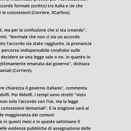
ccordo formale (scritto) tra Italia e Ue che
le concessioni (Corriere, ilCarlino).
é, ma per la confusione che si sta creando”,
enti. “Normale che non ci sia un accordo
nto l’accordo sia stato raggiunto, la pronuncia
percorso indispensabile condiviso sulle
 decidere se una legge vale o no, in quanto in
gittimamente emanata dal governo”, dichiara
iali (Corriere).
re chiarezza il governo italiano”, commenta
olfi. Per Ridolfi, i tempi sono stretti “visto
non solo l’accordo con l’Ue, ma la legge
 concessioni demaniali”. E la stagione sarà ai
ande maggioranza dei comuni
 in questi mesi e in queste settimane il
elle evidenze pubbliche di assegnazione delle