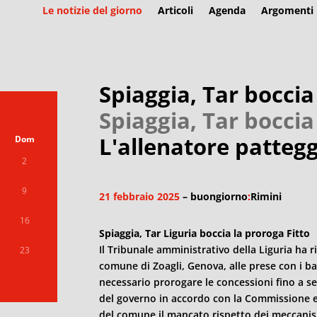
Le notizie del giorno
Articoli
Agenda
Argomenti
Spiaggia, Tar boccia
Spiaggia, Tar boccia
L'allenatore patteg
Dom
2
9
21 febbraio 2025
– buongiorno
:
Rimini
16
Spiaggia, Tar Liguria boccia la proroga Fitto
Il Tribunale amministrativo della Liguria ha ri
23
comune di Zoagli, Genova, alle prese con i ba
necessario prorogare le concessioni fino a 
del governo in accordo con la Commissione 
del comune il mancato rispetto dei meccanism