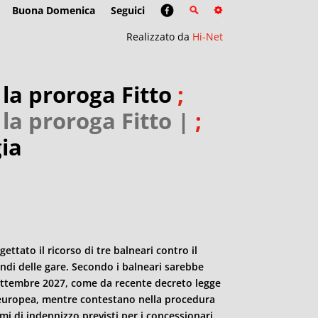
Buona Domenica
Seguici
Realizzato da
Hi-Net
 la proroga Fitto
;
 la proroga Fitto |
;
gia
gettato il ricorso di tre balneari contro il
ndi delle gare. Secondo i balneari sarebbe
settembre 2027, come da recente decreto legge
europea, mentre contestano nella procedura
i di indennizzo previsti per i concessionari