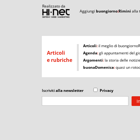
Realizzato da
Aggiungi
buongiorno
:
Rimini
alla
I
Articoli
:
il meglio di buongiorno
Articoli
Agenda
:
gli appuntamenti del gi
e rubriche
Argomenti
:
la storia delle notizi
buonaDomenica
:
quasi un roto
Iscriviti
alla newsletter
Privacy