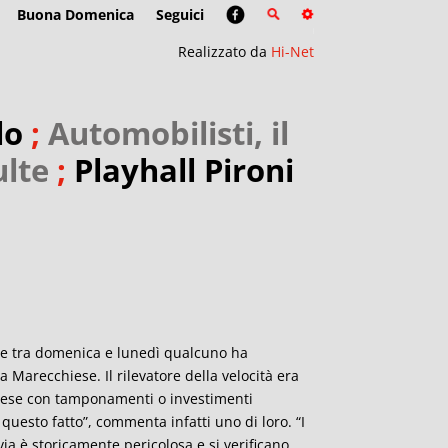
Buona Domenica
Seguici
Realizzato da
Hi-Net
lo
;
Automobilisti, il
ulte
;
Playhall Pironi
tte tra domenica e lunedì qualcuno ha
 Marecchiese. Il rilevatore della velocità era
 prese con tamponamenti o investimenti
uesto fatto”, commenta infatti uno di loro. “I
ia è storicamente pericolosa e si verificano