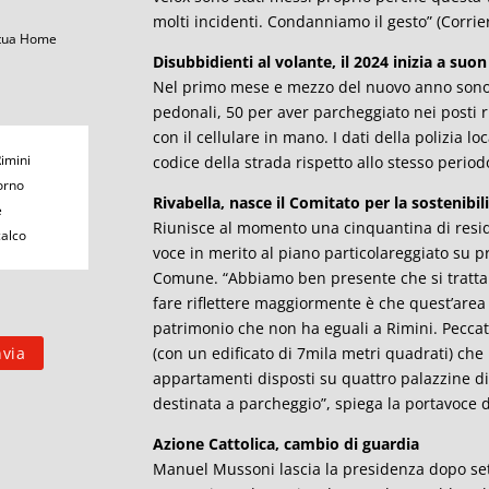
molti incidenti. Condanniamo il gesto” (Corrie
 tua Home
Disubbidienti al volante, il 2024 inizia a suo
Nel primo mese e mezzo del nuovo anno sono st
pedonali, 50 per aver parcheggiato nei posti ris
con il cellulare in mano. I dati della polizia l
Rimini
codice della strada rispetto allo stesso periodo
orno
Rivabella, nasce il Comitato per la sostenibili
e
Riunisce al momento una cinquantina di residen
calco
voce in merito al piano particolareggiato su 
Comune. “Abbiamo ben presente che si tratta 
fare riflettere maggiormente è che quest’area
patrimonio che non ha eguali a Rimini. Peccat
(con un edificato di 7mila metri quadrati) che
appartamenti disposti su quattro palazzine di 
destinata a parcheggio”, spiega la portavoce d
Azione Cattolica, cambio di guardia
Manuel Mussoni lascia la presidenza dopo sett