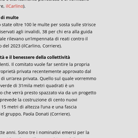
re,
ilCar
lino
).
n di multe
ate oltre 100 le multe per sosta sulle strisce
ervati agli invalidi, 38 per chi era alla guida
ocale rilevano un’impennata di reati contro il
 del 2023 (ilCarlino, Corriere).
tà e il benessere della collettività
ti. Il comitato vuole far sentire la propria
proprietà privata recentemente approvato dal
di un’area privata. Quello sul quale vorremmo
 verde di 31mila metri quadrati è un
o che verrà presto spazzato via da un progetto
 prevede la costruzione di cento nuovi
15 metri di altezza l’una e una fascia
el gruppo, Paola Donati (Corriere).
e anni. Sono tre i nominativi emersi per la