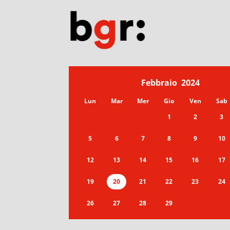
Febbraio
2024
Lun
Mar
Mer
Gio
Ven
Sab
1
2
3
5
6
7
8
9
10
12
13
14
15
16
17
19
20
21
22
23
24
26
27
28
29