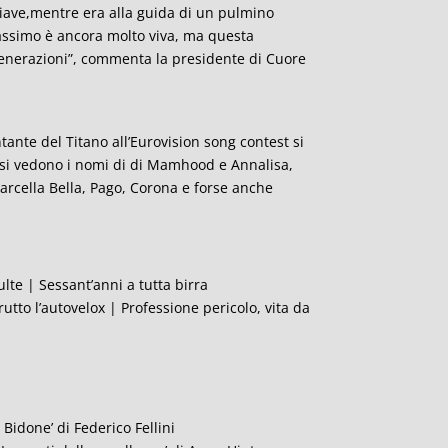
 Piave,mentre era alla guida di un pulmino
assimo è ancora molto viva, ma questa
 generazioni”, commenta la presidente di Cuore
ntante del Titano all’Eurovision song contest si
n si vedono i nomi di di Mamhood e Annalisa,
Marcella Bella, Pago, Corona e forse anche
ulte | Sessant’anni a tutta birra
rutto l’autovelox | Professione pericolo, vita da
l Bidone’ di Federico Fellini