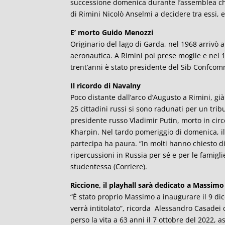
successione domenica durante l’assemblea che s
di Rimini Nicolò Anselmi a decidere tra essi, 
E’ morto Guido Menozzi
Originario del lago di Garda, nel 1968 arrivò a 
aeronautica. A Rimini poi prese moglie e nel 
trent’anni è stato presidente del Sib Confcom
Il ricordo di Navalny
Poco distante dall’arco d’Augusto a Rimini, già 
25 cittadini russi si sono radunati per un trib
presidente russo Vladimir Putin, morto in circ
Kharpin. Nel tardo pomeriggio di domenica, il t
partecipa ha paura. “In molti hanno chiesto 
ripercussioni in Russia per sé e per le famig
studentessa (Corriere).
Riccione, il playhall sarà dedicato a Massimo
“È stato proprio Massimo a inaugurare il 9 dic
verrà intitolato”, ricorda Alessandro Casadei 
perso la vita a 63 anni il 7 ottobre del 2022, 