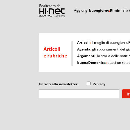
Realizzato da
Aggiungi
buongiorno
:
Rimini
alla
I
Articoli
:
il meglio di buongiorno
Articoli
Agenda
:
gli appuntamenti del gi
e rubriche
Argomenti
:
la storia delle notizi
buonaDomenica
:
quasi un roto
Iscriviti
alla newsletter
Privacy