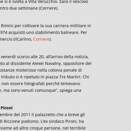
i è svolta a Villa Verucchio. Sarà il vescovo
entro due settimane (Corriere).
Rimini per coltivare la sua carriera millitare in
1974 acquistò uno stabilimento balneare. Per
mercio (ilCarlino,
Corriere
).
venerdì scorso alle 20, all’arrivo della notizia,
uto al dissidente Alexei Navalny, oppositore del
ostanze misteriose nella colonia penale di
ributo si è ripetuto in piazza Tre Martiri. Chi
di non essere fotografati perché temevano
lie, ma sono venuti comunque”, spiega una
 Pironi
embre del 2011 il palazzetto che a breve gli
di Riccione podismo. L’ex sindaco Pironi, ha
assieme ad altre cinque persone, nel terribile