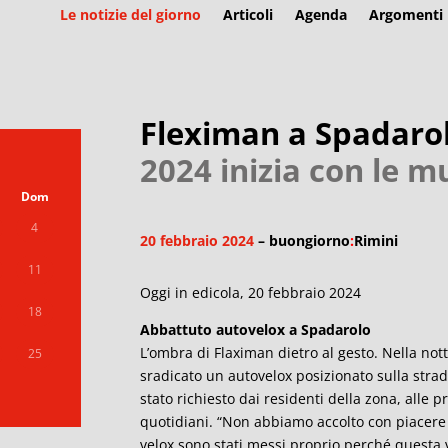
Le notizie del giorno
Articoli
Agenda
Argomenti
Fleximan a Spadaro
2024 inizia con le m
Dom
4
20 febbraio 2024
– buongiorno
:
Rimini
11
Oggi in edicola, 20 febbraio 2024
18
Abbattuto autovelox a Spadarolo
L’ombra di Flaximan dietro al gesto. Nella no
25
sradicato un autovelox posizionato sulla strada
stato richiesto dai residenti della zona, alle
quotidiani. “Non abbiamo accolto con piacere q
velox sono stati messi proprio perché questa v