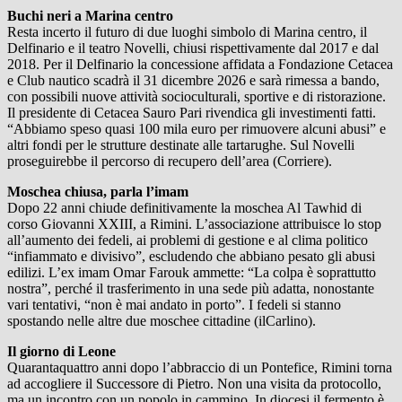
Buchi neri a Marina centro
Resta incerto il futuro di due luoghi simbolo di Marina centro, il
Delfinario e il teatro Novelli, chiusi rispettivamente dal 2017 e dal
2018. Per il Delfinario la concessione affidata a Fondazione Cetacea
e Club nautico scadrà il 31 dicembre 2026 e sarà rimessa a bando,
con possibili nuove attività socioculturali, sportive e di ristorazione.
Il presidente di Cetacea Sauro Pari rivendica gli investimenti fatti.
“Abbiamo speso quasi 100 mila euro per rimuovere alcuni abusi” e
altri fondi per le strutture destinate alle tartarughe. Sul Novelli
proseguirebbe il percorso di recupero dell’area (Corriere).
Moschea chiusa, parla l’imam
Dopo 22 anni chiude definitivamente la moschea Al Tawhid di
corso Giovanni XXIII, a Rimini. L’associazione attribuisce lo stop
all’aumento dei fedeli, ai problemi di gestione e al clima politico
“infiammato e divisivo”, escludendo che abbiano pesato gli abusi
edilizi. L’ex imam Omar Farouk ammette: “La colpa è soprattutto
nostra”, perché il trasferimento in una sede più adatta, nonostante
vari tentativi, “non è mai andato in porto”. I fedeli si stanno
spostando nelle altre due moschee cittadine (ilCarlino).
Il giorno di Leone
Quarantaquattro anni dopo l’abbraccio di un Pontefice, Rimini torna
ad accogliere il Successore di Pietro. Non una visita da protocollo,
ma un incontro con un popolo in cammino. In diocesi il fermento è