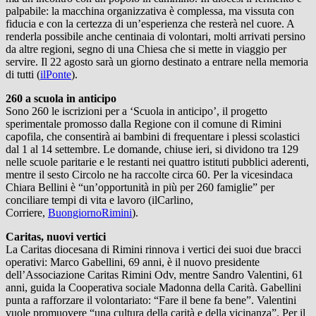
palpabile: la macchina organizzativa è complessa, ma vissuta con
fiducia e con la certezza di un’esperienza che resterà nel cuore. A
renderla possibile anche centinaia di volontari, molti arrivati persino
da altre regioni, segno di una Chiesa che si mette in viaggio per
servire. Il 22 agosto sarà un giorno destinato a entrare nella memoria
di tutti (
ilPonte
).
260 a scuola in anticipo
Sono 260 le iscrizioni per a ‘Scuola in anticipo’, il progetto
sperimentale promosso dalla Regione con il comune di Rimini
capofila, che consentirà ai bambini di frequentare i plessi scolastici
dal 1 al 14 settembre. Le domande, chiuse ieri, si dividono tra 129
nelle scuole paritarie e le restanti nei quattro istituti pubblici aderenti,
mentre il sesto Circolo ne ha raccolte circa 60. Per la vicesindaca
Chiara Bellini è “un’opportunità in più per 260 famiglie” per
conciliare tempi di vita e lavoro (ilCarlino,
Corriere,
BuongiornoRimini
).
Caritas, nuovi vertici
La Caritas diocesana di Rimini rinnova i vertici dei suoi due bracci
operativi: Marco Gabellini, 69 anni, è il nuovo presidente
dell’Associazione Caritas Rimini Odv, mentre Sandro Valentini, 61
anni, guida la Cooperativa sociale Madonna della Carità. Gabellini
punta a rafforzare il volontariato: “Fare il bene fa bene”. Valentini
vuole promuovere “una cultura della carità e della vicinanza”. Per il