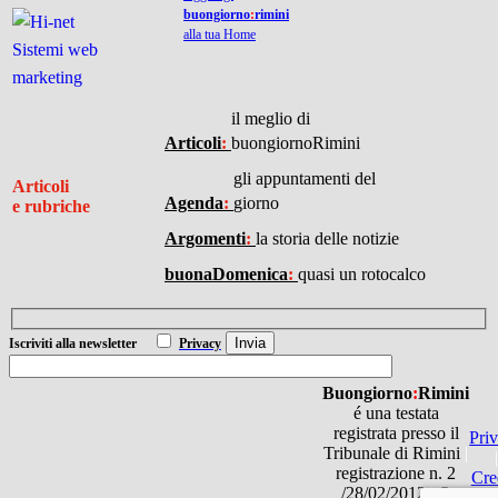
buongiorno
:
rimini
alla tua Home
il meglio di
I
Articoli
:
buongiornoRimini
gli appuntamenti del
Articoli
Agenda
:
giorno
e rubriche
Argomenti
:
la storia delle notizie
buonaDomenica
:
quasi un rotocalco
Iscriviti
alla newsletter
Privacy
Buongiorno
:
Rimini
é una testata
registrata presso il
Pri
Tribunale di Rimini
|
|
registrazione n. 2
Cre
/28/02/2012
|
©