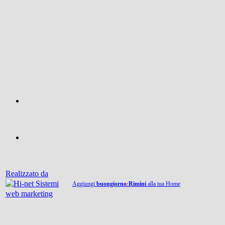
Realizzato da
Aggiungi
buongiorno
:
Rimini
alla tua Home