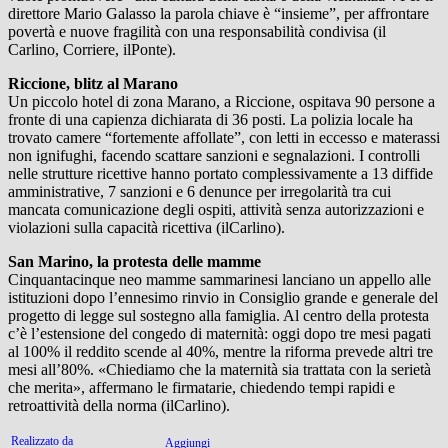
direttore Mario Galasso la parola chiave è “insieme”, per affrontare
povertà e nuove fragilità con una responsabilità condivisa (il
Carlino, Corriere, ilPonte).
Riccione, blitz al Marano
Un piccolo hotel di zona Marano, a Riccione, ospitava 90 persone a
fronte di una capienza dichiarata di 36 posti. La polizia locale ha
trovato camere “fortemente affollate”, con letti in eccesso e materassi
non ignifughi, facendo scattare sanzioni e segnalazioni. I controlli
nelle strutture ricettive hanno portato complessivamente a 13 diffide
amministrative, 7 sanzioni e 6 denunce per irregolarità tra cui
mancata comunicazione degli ospiti, attività senza autorizzazioni e
violazioni sulla capacità ricettiva (ilCarlino).
San Marino, la protesta delle mamme
Cinquantacinque neo mamme sammarinesi lanciano un appello alle
istituzioni dopo l’ennesimo rinvio in Consiglio grande e generale del
progetto di legge sul sostegno alla famiglia. Al centro della protesta
c’è l’estensione del congedo di maternità: oggi dopo tre mesi pagati
al 100% il reddito scende al 40%, mentre la riforma prevede altri tre
mesi all’80%. «Chiediamo che la maternità sia trattata con la serietà
che merita», affermano le firmatarie, chiedendo tempi rapidi e
retroattività della norma (ilCarlino).
Realizzato da
Aggiungi