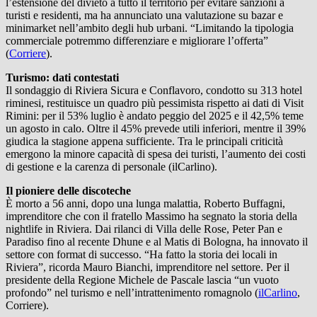
l’estensione del divieto a tutto il territorio per evitare sanzioni a
turisti e residenti, ma ha annunciato una valutazione su bazar e
minimarket nell’ambito degli hub urbani. “Limitando la tipologia
commerciale potremmo differenziare e migliorare l’offerta”
(
Corriere
).
Turismo: dati contestati
Il sondaggio di Riviera Sicura e Conflavoro, condotto su 313 hotel
riminesi, restituisce un quadro più pessimista rispetto ai dati di Visit
Rimini: per il 53% luglio è andato peggio del 2025 e il 42,5% teme
un agosto in calo. Oltre il 45% prevede utili inferiori, mentre il 39%
giudica la stagione appena sufficiente. Tra le principali criticità
emergono la minore capacità di spesa dei turisti, l’aumento dei costi
di gestione e la carenza di personale (ilCarlino).
Il pioniere delle discoteche
È morto a 56 anni, dopo una lunga malattia, Roberto Buffagni,
imprenditore che con il fratello Massimo ha segnato la storia della
nightlife in Riviera. Dai rilanci di Villa delle Rose, Peter Pan e
Paradiso fino al recente Dhune e al Matis di Bologna, ha innovato il
settore con format di successo. “Ha fatto la storia dei locali in
Riviera”, ricorda Mauro Bianchi, imprenditore nel settore. Per il
presidente della Regione Michele de Pascale lascia “un vuoto
profondo” nel turismo e nell’intrattenimento romagnolo (
ilCarlino
,
Corriere).