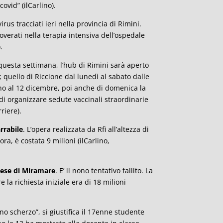
ovid” (ilCarlino).
irus tracciati ieri nella provincia di Rimini.
overati nella terapia intensiva dell’ospedale
).
uesta settimana, l’hub di Rimini sarà aperto
 quello di Riccione dal lunedì al sabato dalle
fino al 12 dicembre, poi anche di domenica la
di organizzare sedute vaccinali straordinarie
rriere).
rrabile
. L’opera realizzata da Rfi all’altezza di
ora, è costata 9 milioni (ilCarlino,
nese di Miramare
. E’ il nono tentativo fallito. La
e la richiesta iniziale era di 18 milioni
no scherzo”, si giustifica il 17enne studente