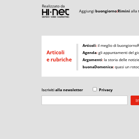
Realizzato da
Aggiungi
buongiorno
:
Rimini
alla
I
Articoli
:
il meglio di buongiorno
Articoli
Agenda
:
gli appuntamenti del gi
e rubriche
Argomenti
:
la storia delle notizi
buonaDomenica
:
quasi un roto
Iscriviti
alla newsletter
Privacy