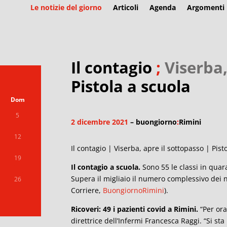
Le notizie del giorno
Articoli
Agenda
Argomenti
Il contagio
;
Viserba,
Pistola a scuola
Dom
5
2 dicembre 2021
– buongiorno
:
Rimini
12
Il contagio | Viserba, apre il sottopasso | Pist
19
Il contagio a scuola.
Sono 55 le classi in quar
Supera il migliaio il numero complessivo dei nu
26
Corriere,
BuongiornoRimini
).
Ricoveri: 49 i pazienti covid a Rimini.
“Per ora
direttrice dell’Infermi Francesca Raggi. “Si sta