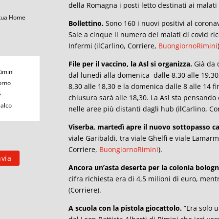
della Romagna i posti letto destinati ai malati c
 tua Home
Bollettino.
Sono 160 i nuovi positivi al coronav
Sale a cinque il numero dei malati di covid ric
Infermi (ilCarlino, Corriere,
BuongiornoRimini
File per il vaccino, la Asl si organizza.
Già da q
Rimini
dal lunedì alla domenica dalle 8,30 alle 19,30;
orno
8,30 alle 18,30 e la domenica dalle 8 alle 14 
e
chiusura sarà alle 18,30. La Asl sta pensando 
calco
nelle aree più distanti dagli hub (ilCarlino, Co
Viserba, martedì apre il nuovo sottopasso ca
viale Garibaldi, tra viale Ghelfi e viale Lamarm
Corriere,
BuongiornoRimini
).
Ancora un’asta deserta per la colonia bolog
cifra richiesta era di 4,5 milioni di euro, mentr
(Corriere).
A scuola con la pistola giocattolo.
“Era solo u