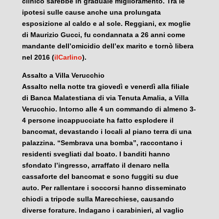
clinico sarebbe in graduale miglioramento. Tra le
ipotesi sulle cause anche una prolungata
esposizione al caldo e al sole. Reggiani, ex moglie
di Maurizio Gucci, fu condannata a 26 anni come
mandante dell’omicidio dell’ex marito e tornò libera
nel 2016 (
ilCarlino
).
Assalto a Villa Verucchio
Assalto nella notte tra giovedì e venerdì alla filiale
di Banca Malatestiana di via Tenuta Amalia, a Villa
Verucchio. Intorno alle 4 un commando di almeno 3-
4 persone incappucciate ha fatto esplodere il
bancomat, devastando i locali al piano terra di una
palazzina. “Sembrava una bomba”, raccontano i
residenti svegliati dal boato. I banditi hanno
sfondato l’ingresso, arraffato il denaro nella
cassaforte del bancomat e sono fuggiti su due
auto. Per rallentare i soccorsi hanno disseminato
chiodi a tripode sulla Marecchiese, causando
diverse forature. Indagano i carabinieri, al vaglio