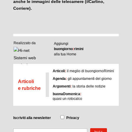
anche le immagini delle telecamere (ilCarlino,
Corriere).
Realizzato da
Aggiungi
buongiorno
:
rimini
alla tua Home
I
Articoli
:
il meglio di buongiornoRimini
Agenda
:
gli appuntamenti del giorno
Articoli
Argomenti
:
la storia delle notizie
e rubriche
buonaDomenica
:
quasi un rotocalco
Iscriviti
alla newsletter
Privacy