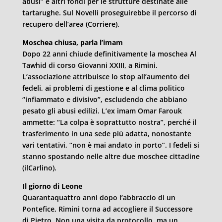
abusi” e altri fondi per le strutture destinate alle
tartarughe. Sul Novelli proseguirebbe il percorso di
recupero dell’area (Corriere).
Moschea chiusa, parla l’imam
Dopo 22 anni chiude definitivamente la moschea Al
Tawhid di corso Giovanni XXIII, a Rimini.
L’associazione attribuisce lo stop all’aumento dei
fedeli, ai problemi di gestione e al clima politico
“infiammato e divisivo”, escludendo che abbiano
pesato gli abusi edilizi. L’ex imam Omar Farouk
ammette: “La colpa è soprattutto nostra”, perché il
trasferimento in una sede più adatta, nonostante
vari tentativi, “non è mai andato in porto”. I fedeli si
stanno spostando nelle altre due moschee cittadine
(ilCarlino).
Il giorno di Leone
Quarantaquattro anni dopo l’abbraccio di un
Pontefice, Rimini torna ad accogliere il Successore
di Pietro. Non una visita da protocollo, ma un