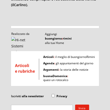
(ilCarlino).
Realizzato da
Aggiungi
buongiorno
:
rimini
alla tua Home
I
Articoli
:
il meglio di buongiornoRimini
Agenda
:
gli appuntamenti del giorno
Articoli
Argomenti
:
la storia delle notizie
e rubriche
buonaDomenica
:
quasi un rotocalco
Iscriviti
alla newsletter
Privacy