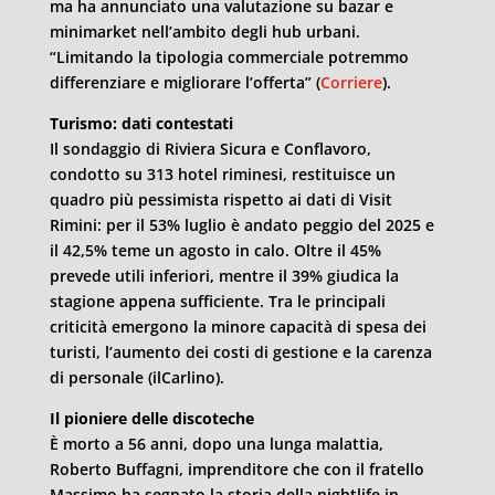
ma ha annunciato una valutazione su bazar e
minimarket nell’ambito degli hub urbani.
“Limitando la tipologia commerciale potremmo
differenziare e migliorare l’offerta” (
Corriere
).
Turismo: dati contestati
Il sondaggio di Riviera Sicura e Conflavoro,
condotto su 313 hotel riminesi, restituisce un
quadro più pessimista rispetto ai dati di Visit
Rimini: per il 53% luglio è andato peggio del 2025 e
il 42,5% teme un agosto in calo. Oltre il 45%
prevede utili inferiori, mentre il 39% giudica la
stagione appena sufficiente. Tra le principali
criticità emergono la minore capacità di spesa dei
turisti, l’aumento dei costi di gestione e la carenza
di personale (ilCarlino).
Il pioniere delle discoteche
È morto a 56 anni, dopo una lunga malattia,
Roberto Buffagni, imprenditore che con il fratello
Massimo ha segnato la storia della nightlife in