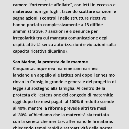
camere “fortemente affollate”, con letti in eccesso e
materassi non ignifughi, facendo scattare sanzioni e
segnalazioni. I controlli nelle strutture ricettive
hanno portato complessivamente a 13 diffide
amministrative, 7 sanzioni e 6 denunce per
irregolarità tra cui mancata comunicazione degli
ospiti, attività senza autorizzazioni e violazioni sulla
capacità ricettiva (ilCarlino).
San Marino, la protesta delle mamme
Cinquantacinque neo mamme sammarinesi
lanciano un appello alle istituzioni dopo l’ennesimo
rinvio in Consiglio grande e generale del progetto di
legge sul sostegno alla famiglia. Al centro della
protesta c’è l’estensione del congedo di maternità:
oggi dopo tre mesi pagati al 100% il reddito scende
al 40%, mentre la riforma prevede altri tre mesi
all’80%. «Chiediamo che la maternità sia trattata
con la serietà che merita», affermano le firmatarie,
chiedendo tempi rapidi e retroattività della norma