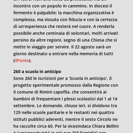
incontro con un popolo in cammino. In diocesi il
fermento è palpabile: la macchina organizzativa è
complessa, ma vissuta con fiducia e con la certezza
di un’esperienza che resterà nel cuore. A renderla
possibile anche centinaia di volontari, molti arrivati
persino da altre regioni, segno di una Chiesa che si
mette in viaggio per servire. Il 22 agosto sarà un
giorno destinato a entrare nella memoria di tutti
(
ilPonte
).
260 a scuola in anticipo
Sono 260 le iscrizioni per a ‘Scuola in anticipo’, il
progetto sperimentale promosso dalla Regione con
il comune di Rimini capofila, che consentirà ai
bambini di frequentare i plessi scolastici dal 1 al 14
settembre. Le domande, chiuse ieri, si dividono tra
129 nelle scuole paritarie e le restanti nei quattro
istituti pubblici aderenti, mentre il sesto Circolo ne
ha raccolte circa 60. Per la vicesindaca Chiara Bellini
è “un’opportunità in più per 260 famiglie” per