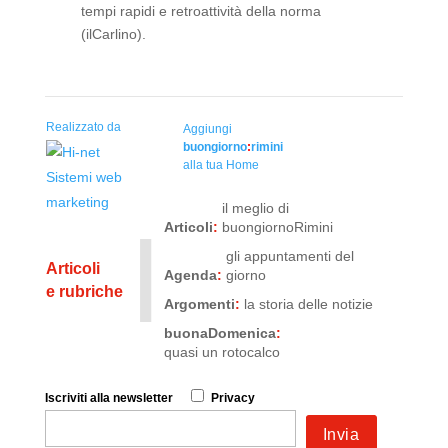
tempi rapidi e retroattività della norma
(ilCarlino).
Realizzato da
Aggiungi
buongiorno
:
rimini
alla tua Home
il meglio di
I
Articoli
:
buongiornoRimini
gli appuntamenti del
Articoli
Agenda
:
giorno
e rubriche
Argomenti
:
la storia delle notizie
buonaDomenica
:
quasi un rotocalco
Iscriviti
alla newsletter
Privacy