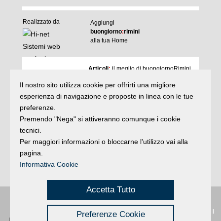
Realizzato da
Aggiungi
buongiorno
:
rimini
alla tua Home
I
Articoli
:
il meglio di buongiornoRimini
Agenda
:
gli appuntamenti del giorno
Il nostro sito utilizza cookie per offrirti una migliore
Articoli
Argomenti
:
la storia delle notizie
esperienza di navigazione e proposte in linea con le tue
e rubriche
preferenze.
buonaDomenica
:
quasi un rotocalco
Premendo "Nega" si attiveranno comunque i cookie
tecnici.
Per maggiori informazioni o bloccarne l'utilizzo vai alla
Iscriviti
alla newsletter
Privacy
pagina.
Informativa Cookie
Accetta Tutto
Privacy
|
Buongiorno
:
Rimini
é una testata registrata presso il Tribunale di
Preferenze Cookie
Credits
Rimini
|
registrazione n. 2 /28/02/2012
|
© 2024 buongiornoRimini