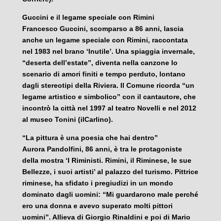
Guccini e il legame speciale con Rimini
Francesco Guccini, scomparso a 86 anni, lascia
anche un legame speciale con Rimini, raccontata
nel 1983 nel brano ‘Inutile’. Una spiaggia invernale,
“deserta dell’estate”, diventa nella canzone lo
scenario di amori finiti e tempo perduto, lontano
dagli stereotipi della Riviera. Il Comune ricorda “un
legame artistico e simbolico” con il cantautore, che
incontrò la città nel 1997 al teatro Novelli e nel 2012
al museo Tonini (ilCarlino).
“La pittura è una poesia che hai dentro”
Aurora Pandolfini, 86 anni, è tra le protagoniste
della mostra ‘I Riministi. Rimini, il Riminese, le sue
Bellezze, i suoi artisti’ al palazzo del turismo. Pittrice
riminese, ha sfidato i pregiudizi in un mondo
dominato dagli uomini: “Mi guardarono male perché
ero una donna e avevo superato molti pittori
uomini”. Allieva di Giorgio Rinaldini e poi di Mario