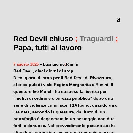
Red Devil chiuso
;
Traguardi
;
Papa, tutti al lavoro
7 agosto 2026
– buongiorno
:
Rimini
Red Devil, dieci giorni di stop
Dieci giorni di stop per il Red Devil di Rivazzurra,
storico pub di viale Regina Margherita a Rimini. Il
questore Ivo Morelli ha sospeso la licenza per
“motivi di ordine e sicurezza pubblica” dopo una
serie di violenze culminate il 14 luglio, quando una
lite nata, secondo la questura, dal furto di un
portafoglio è degenerata in un pestaggio con due
feriti e denunce. Nel provvedimento pesano anche
altre due aggressioni avvenute a gennaio e marzo.