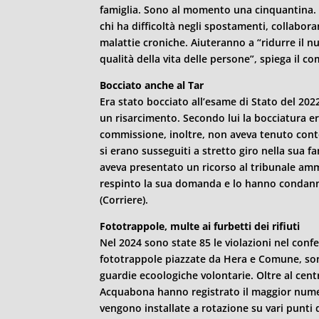
famiglia. Sono al momento una cinquantina. I
chi ha difficoltà negli spostamenti, collabor
malattie croniche. Aiuteranno a “ridurre il num
qualità della vita delle persone”, spiega il co
Bocciato anche al Tar
Era stato bocciato all’esame di Stato del 2022
un risarcimento. Secondo lui la bocciatura er
commissione, inoltre, non aveva tenuto conto d
si erano susseguiti a stretto giro nella sua fam
aveva presentato un ricorso al tribunale amm
respinto la sua domanda e lo hanno condanna
(Corriere).
Fototrappole, multe ai furbetti dei rifiuti
Nel 2024 sono state 85 le violazioni nel confe
fototrappole piazzate da Hera e Comune, sono 
guardie ecoologiche volontarie. Oltre al centr
Acquabona hanno registrato il maggior numer
vengono installate a rotazione su vari punti d