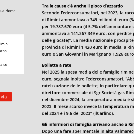
Tra le cause c’è anche il gioco d’azzardo
 tua Home
Secondo Federconsumatori, nel 2023, la racco
di
Rimini
ammontava a 349 milioni di euro (34
per 19.787.670 euro (il 5,7% dell’ammontare 
ammontava a 141.367.349 euro, con perdite p
delle giocate)”. La media nazionale procapite
Rimini
provincia di
Rimini
1.420 euro in media, a
Rim
orno
euro e San Giovanni in Marignano 1.926 euro 
e
calco
Bollette a rate
Nel 2025 la spesa media delle famiglie rimines
euro, segnala inoltre Federconsumatori. “Abb
rateizzazione delle bollette, in particolare q
direttore commerciale di Sgr Società gas
Rim
nel dicembre 2024, la temperatura media è st
2023. Il mese scorso invece la temperatura med
del 2024 e i 9,6 del 2023” (ilCarlino).
Gli infermieri di famiglia arrivano anche a
Ri
Dopo una fare sperimentale in alta Valmarec