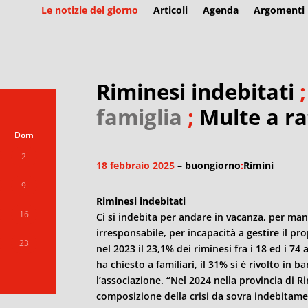
Le notizie del giorno
Articoli
Agenda
Argomenti
Riminesi indebitati
famiglia
;
Multe a ra
Dom
2
18 febbraio 2025
– buongiorno
:
Rimini
9
Riminesi indebitati
16
Ci si indebita per andare in vacanza, per man
irresponsabile, per incapacità a gestire il pr
23
nel 2023 il 23,1% dei riminesi fra i 18 ed i 74
ha chiesto a familiari, il 31% si è rivolto in
l’associazione. “Nel 2024 nella provincia di
Ri
composizione della crisi da sovra indebitamen