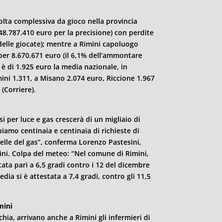
lta complessiva da gioco nella provincia
8.787.410 euro per la precisione) con perdite
delle giocate); mentre a
Rimini
capoluogo
er 8.670.671 euro (il 6,1% dell’ammontare
 è di 1.925 euro la media nazionale, in
ini
1.311, a Misano 2.074 euro, Riccione 1.967
(Corriere).
i per luce e gas crescerà di un migliaio di
iamo centinaia e centinaia di richieste di
uelle del gas”, conferma Lorenzo Pastesini,
ini
. Colpa del meteo: “Nel comune di
Rimini
,
ata pari a 6,5 gradi contro i 12 del dicembre
ia si è attestata a 7,4 gradi, contro gli 11,5
mini
chia, arrivano anche a
Rimini
gli infermieri di