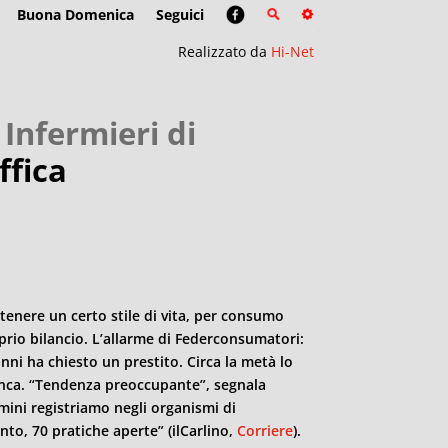
Buona Domenica
Seguici
Realizzato da
Hi-Net
;
Infermieri di
ffica
tenere un certo stile di vita, per consumo
oprio bilancio. L’allarme di Federconsumatori:
 anni ha chiesto un prestito. Circa la metà lo
 banca. “Tendenza preoccupante”, segnala
mini
registriamo negli organismi di
to, 70 pratiche aperte” (ilCarlino,
Corriere
).