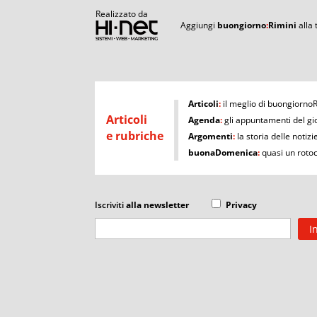
Realizzato da
Aggiungi
buongiorno
:
Rimini
alla
I
Articoli
:
il meglio di buongiorno
Articoli
Agenda
:
gli appuntamenti del gi
e rubriche
Argomenti
:
la storia delle notizi
buonaDomenica
:
quasi un roto
Iscriviti
alla newsletter
Privacy