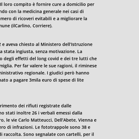
l loro compito è fornire cure a domicilio per
ando con la medicina generale nei casi di
ero di ricoveri evitabili e a migliorare la
mune (ilCarlino, Corriere).
 e aveva chiesto al Ministero dell’Istruzione
a stata ingiusta, senza motivazione. La
egli effetti del long covid e dei tre lutti che
iglia. Per far valere le sue ragioni, il riminese
inistrativo regionale. I giudici però hanno
to a pagare 3mila euro di spese di lite
rimento dei rifiuti registrate dalle
stati inoltre 26 i verbali emessi dalla
o, le vie Carlo Matteucci, Dell’Abete, Vienna e
o di infrazioni. Le fototrappole sono 38 e
i raccolta. Sono segnalate con cartelli, per il