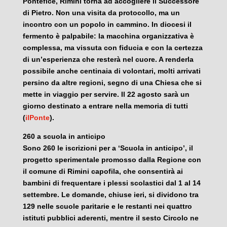
Pontefice, Rimini torna ad accogliere il Successore
di Pietro. Non una visita da protocollo, ma un
incontro con un popolo in cammino. In diocesi il
fermento è palpabile: la macchina organizzativa è
complessa, ma vissuta con fiducia e con la certezza
di un’esperienza che resterà nel cuore. A renderla
possibile anche centinaia di volontari, molti arrivati
persino da altre regioni, segno di una Chiesa che si
mette in viaggio per servire. Il 22 agosto sarà un
giorno destinato a entrare nella memoria di tutti
(
ilPonte
).
260 a scuola in anticipo
Sono 260 le iscrizioni per a ‘Scuola in anticipo’, il
progetto sperimentale promosso dalla Regione con
il comune di Rimini capofila, che consentirà ai
bambini di frequentare i plessi scolastici dal 1 al 14
settembre. Le domande, chiuse ieri, si dividono tra
129 nelle scuole paritarie e le restanti nei quattro
istituti pubblici aderenti, mentre il sesto Circolo ne