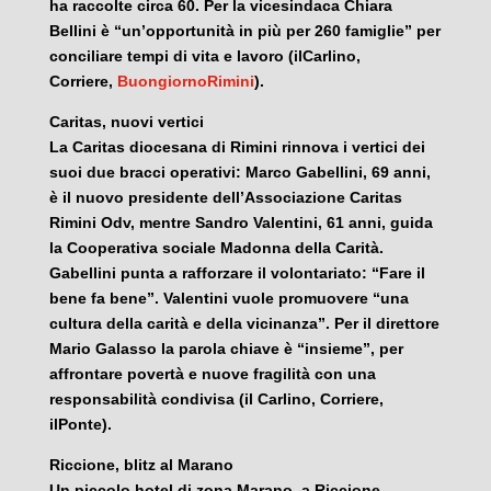
ha raccolte circa 60. Per la vicesindaca Chiara
Bellini è “un’opportunità in più per 260 famiglie” per
conciliare tempi di vita e lavoro (ilCarlino,
Corriere,
BuongiornoRimini
).
Caritas, nuovi vertici
La Caritas diocesana di Rimini rinnova i vertici dei
suoi due bracci operativi: Marco Gabellini, 69 anni,
è il nuovo presidente dell’Associazione Caritas
Rimini Odv, mentre Sandro Valentini, 61 anni, guida
la Cooperativa sociale Madonna della Carità.
Gabellini punta a rafforzare il volontariato: “Fare il
bene fa bene”. Valentini vuole promuovere “una
cultura della carità e della vicinanza”. Per il direttore
Mario Galasso la parola chiave è “insieme”, per
affrontare povertà e nuove fragilità con una
responsabilità condivisa (il Carlino, Corriere,
ilPonte).
Riccione, blitz al Marano
Un piccolo hotel di zona Marano, a Riccione,