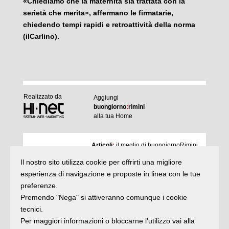
«Chiediamo che la maternità sia trattata con la
serietà che merita», affermano le firmatarie,
chiedendo tempi rapidi e retroattività della norma
(ilCarlino).
Realizzato da
Aggiungi
buongiorno
:
rimini
alla tua Home
I
Articoli
:
il meglio di buongiornoRimini
Agenda
:
gli appuntamenti del giorno
Il nostro sito utilizza cookie per offrirti una migliore
Articoli
Argomenti
:
la storia delle notizie
esperienza di navigazione e proposte in linea con le tue
e rubriche
preferenze.
buonaDomenica
:
quasi un rotocalco
Premendo "Nega" si attiveranno comunque i cookie
tecnici.
Per maggiori informazioni o bloccarne l'utilizzo vai alla
Iscriviti
alla newsletter
Privacy