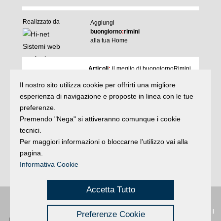
Realizzato da
Aggiungi
buongiorno
:
rimini
alla tua Home
I
Articoli
:
il meglio di buongiornoRimini
Agenda
:
gli appuntamenti del giorno
Il nostro sito utilizza cookie per offrirti una migliore
Articoli
Argomenti
:
la storia delle notizie
esperienza di navigazione e proposte in linea con le tue
e rubriche
preferenze.
buonaDomenica
:
quasi un rotocalco
Premendo "Nega" si attiveranno comunque i cookie
tecnici.
Per maggiori informazioni o bloccarne l'utilizzo vai alla
Iscriviti
alla newsletter
Privacy
pagina.
Informativa Cookie
Accetta Tutto
Privacy
|
Buongiorno
:
Rimini
é una testata registrata presso il Tribunale di
Preferenze Cookie
Credits
Rimini
|
registrazione n. 2 /28/02/2012
|
© 2024 buongiornoRimini