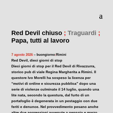
Red Devil chiuso
;
Traguardi
;
Papa, tutti al lavoro
7 agosto 2026
– buongiorno
:
Rimini
Red Devil, dieci giorni di stop
Dieci giorni di stop per il Red Devil di Rivazzurra,
storico pub di viale Regina Margherita a Rimini. Il
questore Ivo Morelli ha sospeso la licenza per
“motivi di ordine e sicurezza pubblica” dopo una
serie di violenze culminate il 14 luglio, quando una
lite nata, secondo la questura, dal furto di un
portafoglio è degenerata in un pestaggio con due
feriti e denunce. Nel provvedimento pesano anche
altre due aggressioni avvenute a gennaio e marzo.