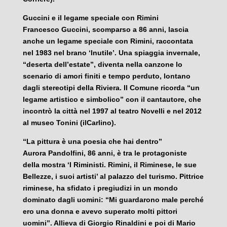
Guccini e il legame speciale con Rimini
Francesco Guccini, scomparso a 86 anni, lascia
anche un legame speciale con Rimini, raccontata
nel 1983 nel brano ‘Inutile’. Una spiaggia invernale,
“deserta dell’estate”, diventa nella canzone lo
scenario di amori finiti e tempo perduto, lontano
dagli stereotipi della Riviera. Il Comune ricorda “un
legame artistico e simbolico” con il cantautore, che
incontrò la città nel 1997 al teatro Novelli e nel 2012
al museo Tonini (ilCarlino).
“La pittura è una poesia che hai dentro”
Aurora Pandolfini, 86 anni, è tra le protagoniste
della mostra ‘I Riministi. Rimini, il Riminese, le sue
Bellezze, i suoi artisti’ al palazzo del turismo. Pittrice
riminese, ha sfidato i pregiudizi in un mondo
dominato dagli uomini: “Mi guardarono male perché
ero una donna e avevo superato molti pittori
uomini”. Allieva di Giorgio Rinaldini e poi di Mario