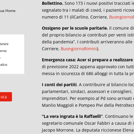
Bollettino.
Sono 173 i nuovi positivi tracciati 
segnalato tra i malati di covid, i pazienti ricov
 tua Home
numero di 11 (ilCarlino, Corriere,
BuongiornoR
Ossigeno per le scuole paritarie.
il comune di
del proprio bilancio ai contributi per venti isti
della pandemia”. I contributi arriveranno alle 
Rimini
Corriere,
BuongiornoRimini
).
orno
e
Emergenza casa: Acer si prepara a realizzar
calco
di previsione 2022 appena approvato con tutti 
messa in sicurezza di 686 alloggi in tutta la pro
I conti dei partiti
. A contribuire al bilancio l
parlamentari, sindaci, assessori e consiglieri
imprenditori. Per esempio al Pd sono arrivati c
Manlio Maggioli e Pompeo Pivi della Petroltecn
“La vera ingrata è la Raffaelli”
. Continuano le
segretario comunale Oscar Fabbri a causa di 
Jacopo Morrone. La deputata riccionese Elena R