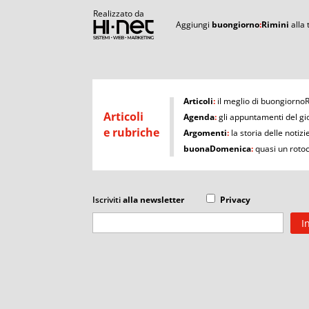
Realizzato da
Aggiungi
buongiorno
:
Rimini
alla
I
Articoli
:
il meglio di buongiorno
Articoli
Agenda
:
gli appuntamenti del gi
e rubriche
Argomenti
:
la storia delle notizi
buonaDomenica
:
quasi un roto
Iscriviti
alla newsletter
Privacy