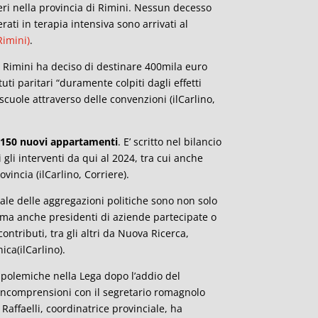
ieri nella provincia di Rimini. Nessun decesso
erati in terapia intensiva sono arrivati al
imini)
.
 Rimini ha deciso di destinare 400mila euro
tuti paritari “duramente colpiti dagli effetti
scuole attraverso delle convenzioni (ilCarlino,
e 150 nuovi appartamenti
. E’ scritto nel bilancio
gli interventi da qui al 2024, tra cui anche
vincia (ilCarlino, Corriere).
ocale delle aggregazioni politiche sono non solo
, ma anche presidenti di aziende partecipate o
ontributi, tra gli altri da Nuova Ricerca,
ica(ilCarlino).
 polemiche nella Lega dopo l’addio del
incomprensioni con il segretario romagnolo
affaelli, coordinatrice provinciale, ha