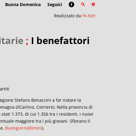
Buona Domenica
Seguici
Realizzato da
Hi-Net
itarie
;
I benefattori
artiti
 Regione Stefano Bonaccini a far notare la
magna (ilCarlino, Corriere). Nella provincia di
ati 1.373, di cui 1.356 tra i residenti, i nuovi
entuale maggiore tra i più giovani. Sfiorano il
re,
BuongiornoRimini
).