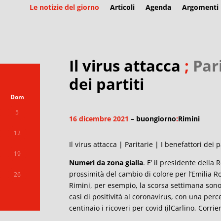
Le notizie del giorno
Articoli
Agenda
Argomenti
Il virus attacca
;
Par
dei partiti
Dom
5
16 dicembre 2021
– buongiorno
:
Rimini
12
Il virus attacca | Paritarie | I benefattori dei p
19
Numeri da zona gialla
. E’ il presidente della
prossimità del cambio di colore per l’Emilia Ro
26
Rimini, per esempio, la scorsa settimana sono st
casi di positività al coronavirus, con una perc
centinaio i ricoveri per covid (ilCarlino, Corrie