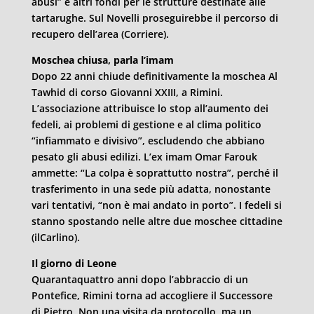
abusi” e altri fondi per le strutture destinate alle
tartarughe. Sul Novelli proseguirebbe il percorso di
recupero dell’area (Corriere).
Moschea chiusa, parla l’imam
Dopo 22 anni chiude definitivamente la moschea Al
Tawhid di corso Giovanni XXIII, a Rimini.
L’associazione attribuisce lo stop all’aumento dei
fedeli, ai problemi di gestione e al clima politico
“infiammato e divisivo”, escludendo che abbiano
pesato gli abusi edilizi. L’ex imam Omar Farouk
ammette: “La colpa è soprattutto nostra”, perché il
trasferimento in una sede più adatta, nonostante
vari tentativi, “non è mai andato in porto”. I fedeli si
stanno spostando nelle altre due moschee cittadine
(ilCarlino).
Il giorno di Leone
Quarantaquattro anni dopo l’abbraccio di un
Pontefice, Rimini torna ad accogliere il Successore
di Pietro. Non una visita da protocollo, ma un