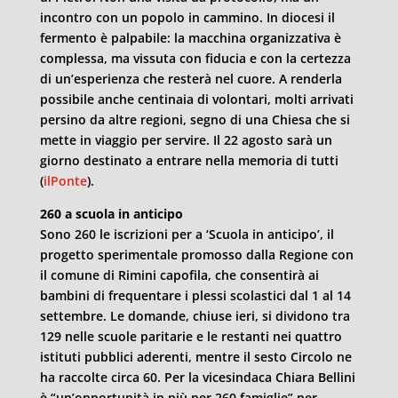
incontro con un popolo in cammino. In diocesi il
fermento è palpabile: la macchina organizzativa è
complessa, ma vissuta con fiducia e con la certezza
di un’esperienza che resterà nel cuore. A renderla
possibile anche centinaia di volontari, molti arrivati
persino da altre regioni, segno di una Chiesa che si
mette in viaggio per servire. Il 22 agosto sarà un
giorno destinato a entrare nella memoria di tutti
(
ilPonte
).
260 a scuola in anticipo
Sono 260 le iscrizioni per a ‘Scuola in anticipo’, il
progetto sperimentale promosso dalla Regione con
il comune di Rimini capofila, che consentirà ai
bambini di frequentare i plessi scolastici dal 1 al 14
settembre. Le domande, chiuse ieri, si dividono tra
129 nelle scuole paritarie e le restanti nei quattro
istituti pubblici aderenti, mentre il sesto Circolo ne
ha raccolte circa 60. Per la vicesindaca Chiara Bellini
è “un’opportunità in più per 260 famiglie” per