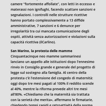
camere “fortemente affollate”, con letti in eccesso e
materassi non ignifughi, facendo scattare sanzioni e
segnalazioni. I controlli nelle strutture ricettive
hanno portato complessivamente a 13 diffide
amministrative, 7 sanzioni e 6 denunce per
irregolarità tra cui mancata comunicazione degli
ospiti, attività senza autorizzazioni e violazioni sulla
capacità ricettiva (ilCarlino).
San Marino, la protesta delle mamme
Cinquantacinque neo mamme sammarinesi
lanciano un appello alle istituzioni dopo l’ennesimo
rinvio in Consiglio grande e generale del progetto di
legge sul sostegno alla famiglia. Al centro della
protesta c’è l’estensione del congedo di maternità:
oggi dopo tre mesi pagati al 100% il reddito scende
al 40%, mentre la riforma prevede altri tre mesi
all’80%. «Chiediamo che la maternità sia trattata
con la serietà che merita», affermano le firmatarie,
chiedendo tempi rapidi e retroattività della norma