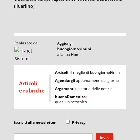
(ilCarlino).
Realizzato da
Aggiungi
buongiorno
:
rimini
alla tua Home
I
Articoli
:
il meglio di buongiornoRimini
Agenda
:
gli appuntamenti del giorno
Articoli
Argomenti
:
la storia delle notizie
e rubriche
buonaDomenica
:
quasi un rotocalco
Iscriviti
alla newsletter
Privacy