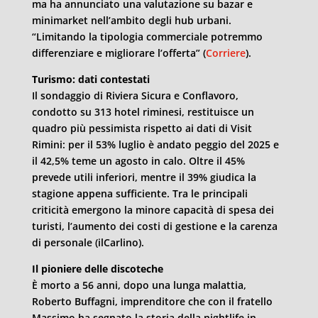
ma ha annunciato una valutazione su bazar e
minimarket nell’ambito degli hub urbani.
“Limitando la tipologia commerciale potremmo
differenziare e migliorare l’offerta” (
Corriere
).
Turismo: dati contestati
Il sondaggio di Riviera Sicura e Conflavoro,
condotto su 313 hotel riminesi, restituisce un
quadro più pessimista rispetto ai dati di Visit
Rimini: per il 53% luglio è andato peggio del 2025 e
il 42,5% teme un agosto in calo. Oltre il 45%
prevede utili inferiori, mentre il 39% giudica la
stagione appena sufficiente. Tra le principali
criticità emergono la minore capacità di spesa dei
turisti, l’aumento dei costi di gestione e la carenza
di personale (ilCarlino).
Il pioniere delle discoteche
È morto a 56 anni, dopo una lunga malattia,
Roberto Buffagni, imprenditore che con il fratello
Massimo ha segnato la storia della nightlife in